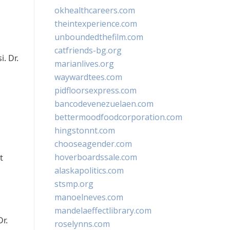
okhealthcareers.com
theintexperience.com
unboundedthefilm.com
catfriends-bg.org
. Dr.
marianlives.org
waywardtees.com
pidfloorsexpress.com
bancodevenezuelaen.com
bettermoodfoodcorporation.com
hingstonnt.com
chooseagender.com
hoverboardssale.com
t
alaskapolitics.com
stsmp.org
manoelneves.com
mandelaeffectlibrary.com
r.
roselynns.com