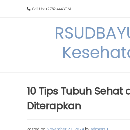
Skip
Call Us: +2782 444 YEAH
to
content
RSUDBAYU
Kesehat
10 Tips Tubuh Sehat
Diterapkan
Posted on
November 23, 2024
by
adminrsu