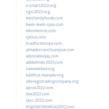
e-smart2022.org
ngrc2022.org
leesfamilyfoods.com
lewis-lewis-cpas.com
eleontennis.com
cyetus.com
bradfordshops.com
almadenranchsanjose.com
advocatevijay.com
adlibilimler2023.com
naswwebed.org
balithut-manado.org
alteregotradingcompany.org
aprce2022.com
ibie2022.com
sbcc-2022.com
AngolaOilAndGas2022.com