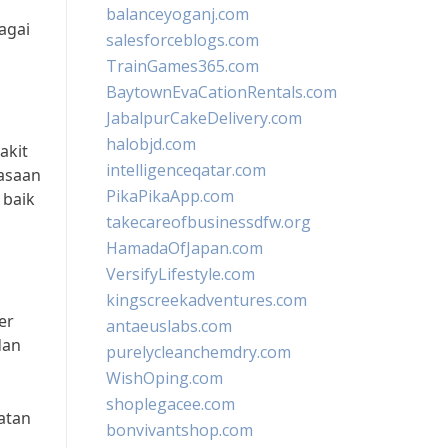
balanceyoganj.com
agai
salesforceblogs.com
TrainGames365.com
BaytownEvaCationRentals.com
JabalpurCakeDelivery.com
halobjd.com
akit
intelligenceqatar.com
iasaan
PikaPikaApp.com
 baik
takecareofbusinessdfw.org
HamadaOfJapan.com
VersifyLifestyle.com
kingscreekadventures.com
er
antaeuslabs.com
dan
purelycleanchemdry.com
WishOping.com
shoplegacee.com
atan
bonvivantshop.com