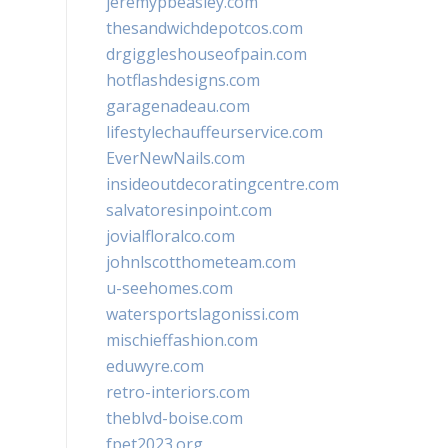
jeremypbeasley.com
thesandwichdepotcos.com
drgiggleshouseofpain.com
hotflashdesigns.com
garagenadeau.com
lifestylechauffeurservice.com
EverNewNails.com
insideoutdecoratingcentre.com
salvatoresinpoint.com
jovialfloralco.com
johnlscotthometeam.com
u-seehomes.com
watersportslagonissi.com
mischieffashion.com
eduwyre.com
retro-interiors.com
theblvd-boise.com
fpet2023.org