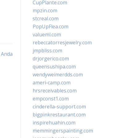
CupPlante.com
mpzin.com
stcreal.com
PopUpFlea.com
valueml.com
rebeccatorresjewelry.com
jmpbliss.com
 Anda
drjorgerico.com
queensushipa.com
wendyweimerdds.com
ameri-camp.com
hrsreceivables.com
empconst1.com
cinderella-support.com
bigpinkrestaurant.com
inspirehuahin.com
memmingerspainting.com