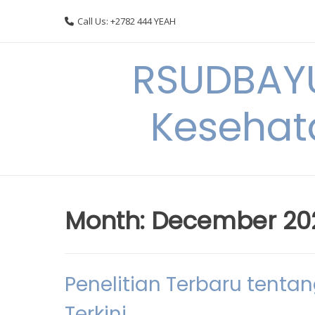
Skip
Call Us: +2782 444 YEAH
to
content
RSUDBAYU
Kesehat
Month:
December 20
Penelitian Terbaru tentan
Terkini