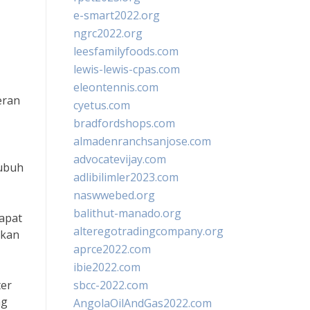
e-smart2022.org
ngrc2022.org
leesfamilyfoods.com
lewis-lewis-cpas.com
eleontennis.com
eran
cyetus.com
bradfordshops.com
almadenranchsanjose.com
advocatevijay.com
tubuh
adlibilimler2023.com
naswwebed.org
balithut-manado.org
dapat
alteregotradingcompany.org
ikan
aprce2022.com
ibie2022.com
ter
sbcc-2022.com
ng
AngolaOilAndGas2022.com