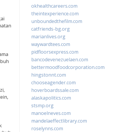
okhealthcareers.com
theintexperience.com
ai
unboundedthefilm.com
hatan
catfriends-bg.org
marianlives.org
waywardtees.com
pidfloorsexpress.com
tama
bancodevenezuelaen.com
ubuh
bettermoodfoodcorporation.com
hingstonnt.com
chooseagender.com
zi,
hoverboardssale.com
ein,
alaskapolitics.com
stsmp.org
manoelneves.com
mandelaeffectlibrary.com
k
roselynns.com