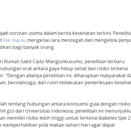
adi sorotan utama dalam berita kesehatan terkini. Penelitia
at
live macau
mengenai cara mencegah dan mengelola penya
utkan bagi banyak orang.
ri Rumah Sakit Cipto Mangunkusumo, penelitian terbaru
ubungan erat antara gaya hidup sehat dan risiko terkena
ker. “Dengan adanya penelitian ini, diharapkan masyarakat d
kan, berolahraga, dan rutin melakukan pemeriksaan keseha
dalah tentang hubungan antara konsumsi gula dengan risiko
hli gizi dari Universitas Indonesia, penelitian ini menunjukk
emiliki risiko lebih tinggi untuk terkena diabetes tipe 2. 
ih memperhatikan pola makan sehari-hari agar dapat