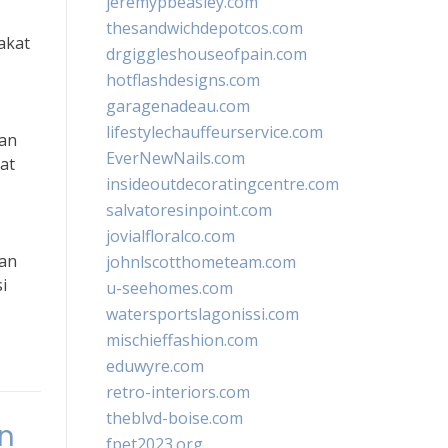
jeremypbeasley.com
thesandwichdepotcos.com
akat
drgiggleshouseofpain.com
hotflashdesigns.com
garagenadeau.com
lifestylechauffeurservice.com
tan
EverNewNails.com
at
insideoutdecoratingcentre.com
salvatoresinpoint.com
jovialfloralco.com
kan
johnlscotthometeam.com
i
u-seehomes.com
watersportslagonissi.com
mischieffashion.com
eduwyre.com
retro-interiors.com
theblvd-boise.com
n
fpet2023.org