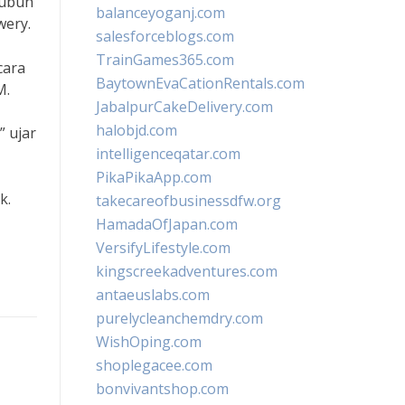
tubuh
balanceyoganj.com
wery.
salesforceblogs.com
TrainGames365.com
cara
BaytownEvaCationRentals.com
M.
JabalpurCakeDelivery.com
halobjd.com
 ujar
intelligenceqatar.com
PikaPikaApp.com
k.
takecareofbusinessdfw.org
HamadaOfJapan.com
VersifyLifestyle.com
kingscreekadventures.com
antaeuslabs.com
purelycleanchemdry.com
WishOping.com
shoplegacee.com
bonvivantshop.com