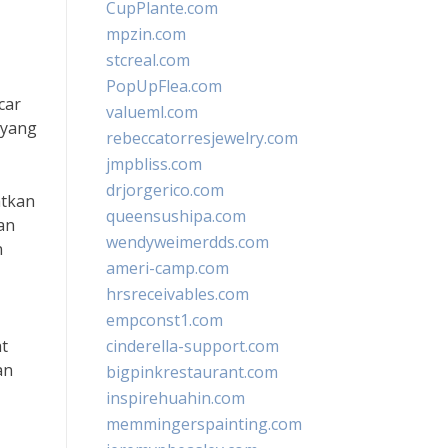
CupPlante.com
mpzin.com
stcreal.com
PopUpFlea.com
car
valueml.com
 yang
rebeccatorresjewelry.com
jmpbliss.com
drjorgerico.com
atkan
queensushipa.com
an
wendyweimerdds.com
n
ameri-camp.com
hrsreceivables.com
empconst1.com
t
cinderella-support.com
an
bigpinkrestaurant.com
inspirehuahin.com
memmingerspainting.com