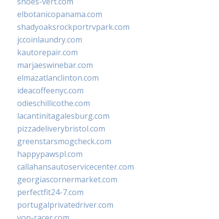
shoes-vert.com
elbotanicopanama.com
shadyoaksrockportrvpark.com
jccoinlaundry.com
kautorepair.com
marjaeswinebar.com
elmazatlanclinton.com
ideacoffeenyc.com
odieschillicothe.com
lacantinitagalesburg.com
pizzadeliverybristol.com
greenstarsmogcheck.com
happypawspl.com
callahansautoservicecenter.com
georgiascornermarket.com
perfectfit24-7.com
portugalprivatedriver.com
von-racer.com