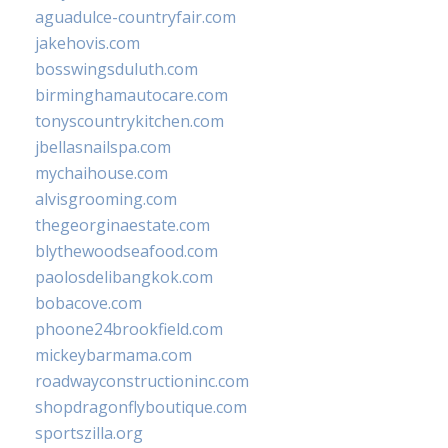
aguadulce-countryfair.com
jakehovis.com
bosswingsduluth.com
birminghamautocare.com
tonyscountrykitchen.com
jbellasnailspa.com
mychaihouse.com
alvisgrooming.com
thegeorginaestate.com
blythewoodseafood.com
paolosdelibangkok.com
bobacove.com
phoone24brookfield.com
mickeybarmama.com
roadwayconstructioninc.com
shopdragonflyboutique.com
sportszilla.org