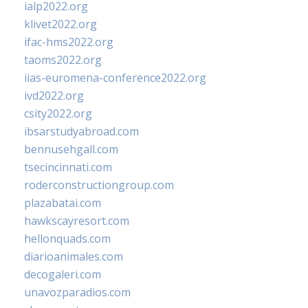
ialp2022.org
klivet2022.org
ifac-hms2022.org
taoms2022.org
iias-euromena-conference2022.org
ivd2022.org
csity2022.org
ibsarstudyabroad.com
bennusehgall.com
tsecincinnati.com
roderconstructiongroup.com
plazabatai.com
hawkscayresort.com
hellonquads.com
diarioanimales.com
decogaleri.com
unavozparadios.com