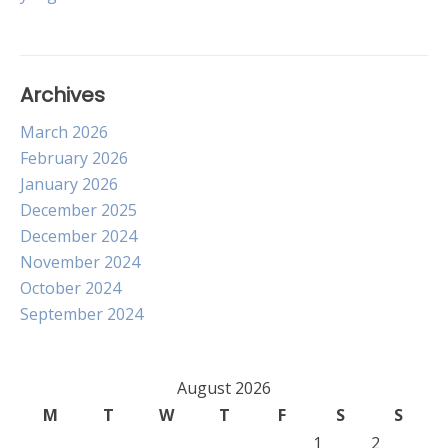
navigation
Archives
March 2026
February 2026
January 2026
December 2025
December 2024
November 2024
October 2024
September 2024
August 2026
M
T
W
T
F
S
S
1
2