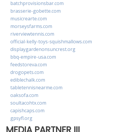
batchprovisionsbar.com
brasserie-gobette.com
musicrearte.com
morseysfarms.com
riverviewtennis.com
official-kelly-toys-squishmallows.com
displaygardenonsuncrest.org
bbq-empire-usa.com
feedstoreva.com
drogopets.com
ediblechalk.com
tabletennisnearme.com
oaksofa.com
soultacohtx.com
capishcaps.com
gpsyfl.org
MEDIA PARTNER III