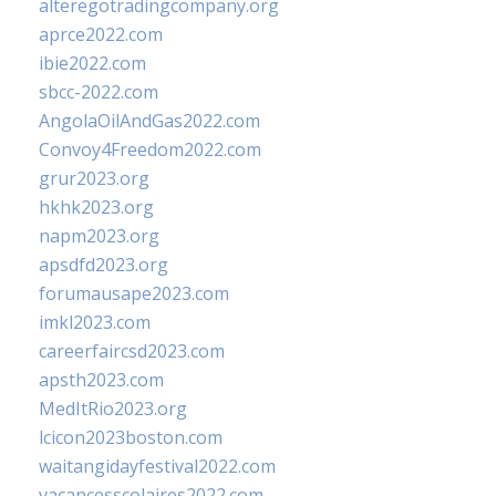
alteregotradingcompany.org
aprce2022.com
ibie2022.com
sbcc-2022.com
AngolaOilAndGas2022.com
Convoy4Freedom2022.com
grur2023.org
hkhk2023.org
napm2023.org
apsdfd2023.org
forumausape2023.com
imkl2023.com
careerfaircsd2023.com
apsth2023.com
MedItRio2023.org
lcicon2023boston.com
waitangidayfestival2022.com
vacancesscolaires2022.com