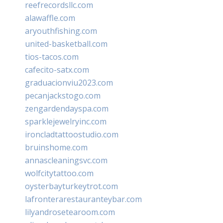
reefrecordsllc.com
alawaffle.com
aryouthfishing.com
united-basketball.com
tios-tacos.com
cafecito-satx.com
graduacionviu2023.com
pecanjackstogo.com
zengardendayspa.com
sparklejewelryinc.com
ironcladtattoostudio.com
bruinshome.com
annascleaningsvc.com
wolfcitytattoo.com
oysterbayturkeytrot.com
lafronterarestauranteybar.com
lilyandrosetearoom.com