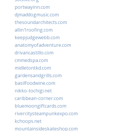
portwayinn.com
djmaddogmusic.com
thesoundarchitects.com
allin1roofing.com
keepjudgewebb.com
anatomyofadventure.com
drivancastillo.com
cmmedspa.com
midletontkd.com
gardensandgrills.com
basilfoodwine.com
nikko-tochigi.net
caribbean-corner.com
bluemoongiftcards.com
rivercitysteampunkexpo.com
kchoops.net
mountainsideskateshop.com