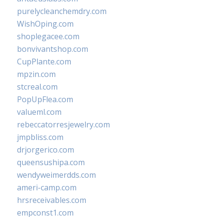
purelycleanchemdry.com
WishOping.com
shoplegacee.com
bonvivantshop.com
CupPlante.com
mpzin.com
stcreal.com
PopUpFlea.com
valueml.com
rebeccatorresjewelry.com
jmpbliss.com
drjorgerico.com
queensushipa.com
wendyweimerdds.com
ameri-camp.com
hrsreceivables.com
empconst1.com