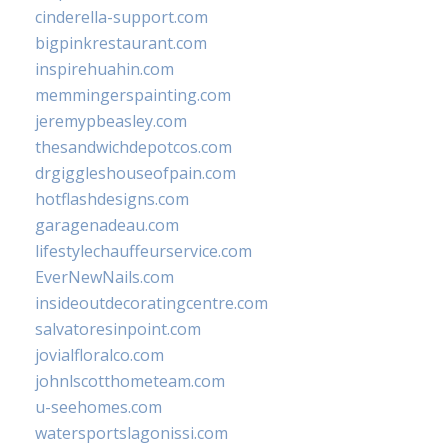
cinderella-support.com
bigpinkrestaurant.com
inspirehuahin.com
memmingerspainting.com
jeremypbeasley.com
thesandwichdepotcos.com
drgiggleshouseofpain.com
hotflashdesigns.com
garagenadeau.com
lifestylechauffeurservice.com
EverNewNails.com
insideoutdecoratingcentre.com
salvatoresinpoint.com
jovialfloralco.com
johnlscotthometeam.com
u-seehomes.com
watersportslagonissi.com