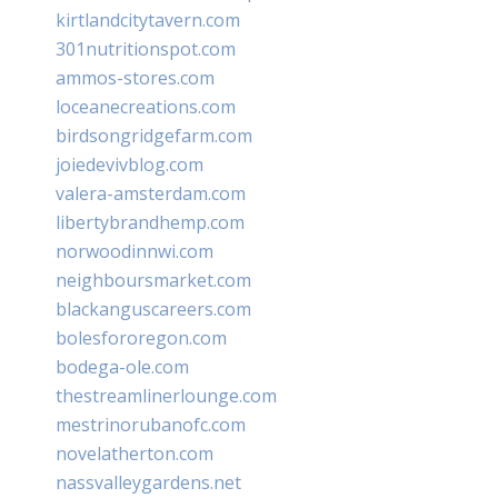
kirtlandcitytavern.com
301nutritionspot.com
ammos-stores.com
loceanecreations.com
birdsongridgefarm.com
joiedevivblog.com
valera-amsterdam.com
libertybrandhemp.com
norwoodinnwi.com
neighboursmarket.com
blackanguscareers.com
bolesfororegon.com
bodega-ole.com
thestreamlinerlounge.com
mestrinorubanofc.com
novelatherton.com
nassvalleygardens.net