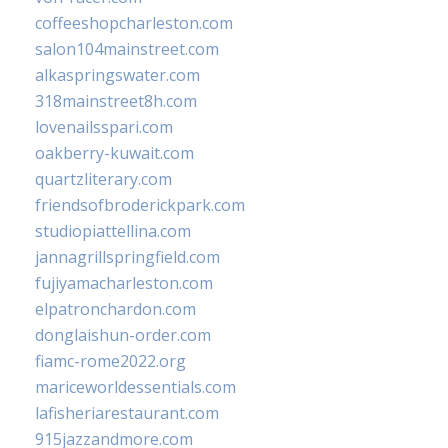
coffeeshopcharleston.com
salon104mainstreet.com
alkaspringswater.com
318mainstreet8h.com
lovenailsspari.com
oakberry-kuwait.com
quartzliterary.com
friendsofbroderickpark.com
studiopiattellina.com
jannagrillspringfield.com
fujiyamacharleston.com
elpatronchardon.com
donglaishun-order.com
fiamc-rome2022.org
mariceworldessentials.com
lafisheriarestaurant.com
915jazzandmore.com