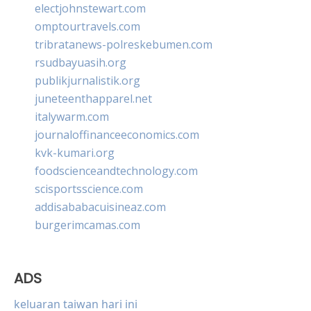
electjohnstewart.com
omptourtravels.com
tribratanews-polreskebumen.com
rsudbayuasih.org
publikjurnalistik.org
juneteenthapparel.net
italywarm.com
journaloffinanceeconomics.com
kvk-kumari.org
foodscienceandtechnology.com
scisportsscience.com
addisababacuisineaz.com
burgerimcamas.com
ADS
keluaran taiwan hari ini