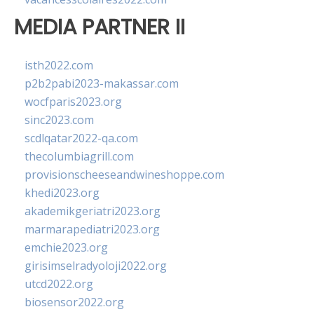
MEDIA PARTNER II
isth2022.com
p2b2pabi2023-makassar.com
wocfparis2023.org
sinc2023.com
scdlqatar2022-qa.com
thecolumbiagrill.com
provisionscheeseandwineshoppe.com
khedi2023.org
akademikgeriatri2023.org
marmarapediatri2023.org
emchie2023.org
girisimselradyoloji2022.org
utcd2022.org
biosensor2022.org