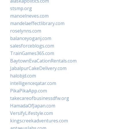
alaskapolitics.com
stsmp.org
manoelneves.com
mandelaeffectlibrary.com
roselynns.com
balanceyoganj.com
salesforceblogs.com
TrainGames365.com
BaytownEvaCationRentals.com
JabalpurCakeDelivery.com
halobjd.com
intelligenceqatar.com
PikaPikaApp.com
takecareofbusinessdfw.org
HamadaOfJapan.com
VersifyLifestyle.com
kingscreekadventures.com
antaeuslabs.com