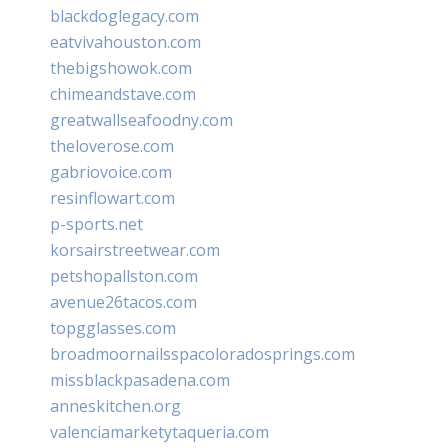
blackdoglegacy.com
eatvivahouston.com
thebigshowok.com
chimeandstave.com
greatwallseafoodny.com
theloverose.com
gabriovoice.com
resinflowart.com
p-sports.net
korsairstreetwear.com
petshopallston.com
avenue26tacos.com
topgglasses.com
broadmoornailsspacoloradosprings.com
missblackpasadena.com
anneskitchen.org
valenciamarketytaqueria.com