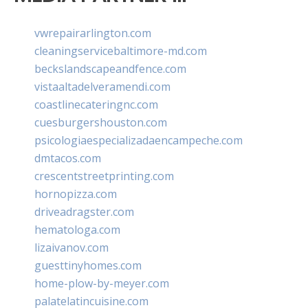
vwrepairarlington.com
cleaningservicebaltimore-md.com
beckslandscapeandfence.com
vistaaltadelveramendi.com
coastlinecateringnc.com
cuesburgershouston.com
psicologiaespecializadaencampeche.com
dmtacos.com
crescentstreetprinting.com
hornopizza.com
driveadragster.com
hematologa.com
lizaivanov.com
guesttinyhomes.com
home-plow-by-meyer.com
palatelatincuisine.com