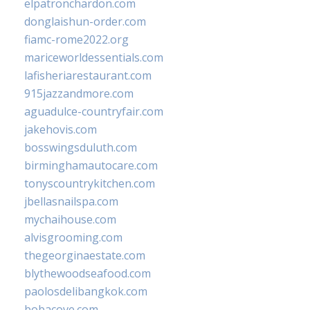
elpatronchardon.com
donglaishun-order.com
fiamc-rome2022.org
mariceworldessentials.com
lafisheriarestaurant.com
915jazzandmore.com
aguadulce-countryfair.com
jakehovis.com
bosswingsduluth.com
birminghamautocare.com
tonyscountrykitchen.com
jbellasnailspa.com
mychaihouse.com
alvisgrooming.com
thegeorginaestate.com
blythewoodseafood.com
paolosdelibangkok.com
bobacove.com