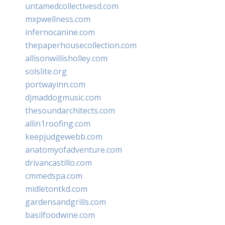
untamedcollectivesd.com
mxpwellness.com
infernocanine.com
thepaperhousecollection.com
allisonwillisholley.com
solslite.org
portwayinn.com
djmaddogmusic.com
thesoundarchitects.com
allin1roofing.com
keepjudgewebb.com
anatomyofadventure.com
drivancastillo.com
cmmedspa.com
midletontkd.com
gardensandgrills.com
basilfoodwine.com