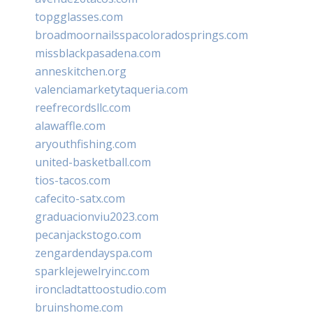
topgglasses.com
broadmoornailsspacoloradosprings.com
missblackpasadena.com
anneskitchen.org
valenciamarketytaqueria.com
reefrecordsllc.com
alawaffle.com
aryouthfishing.com
united-basketball.com
tios-tacos.com
cafecito-satx.com
graduacionviu2023.com
pecanjackstogo.com
zengardendayspa.com
sparklejewelryinc.com
ironcladtattoostudio.com
bruinshome.com