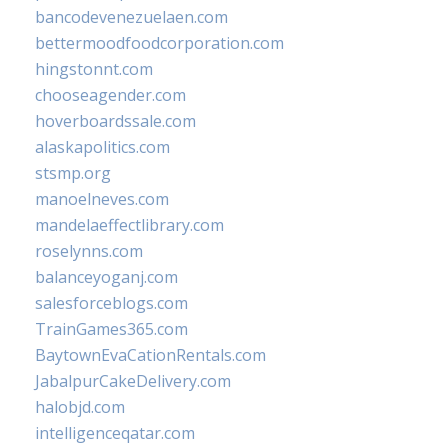
bancodevenezuelaen.com
bettermoodfoodcorporation.com
hingstonnt.com
chooseagender.com
hoverboardssale.com
alaskapolitics.com
stsmp.org
manoelneves.com
mandelaeffectlibrary.com
roselynns.com
balanceyoganj.com
salesforceblogs.com
TrainGames365.com
BaytownEvaCationRentals.com
JabalpurCakeDelivery.com
halobjd.com
intelligenceqatar.com