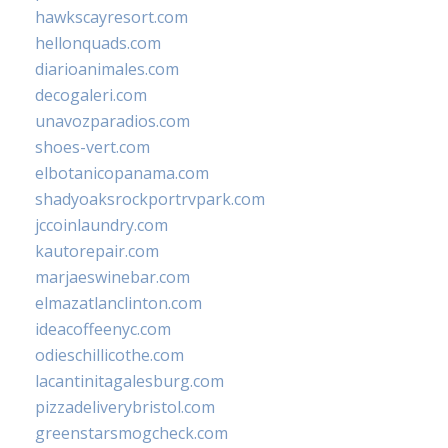
hawkscayresort.com
hellonquads.com
diarioanimales.com
decogaleri.com
unavozparadios.com
shoes-vert.com
elbotanicopanama.com
shadyoaksrockportrvpark.com
jccoinlaundry.com
kautorepair.com
marjaeswinebar.com
elmazatlanclinton.com
ideacoffeenyc.com
odieschillicothe.com
lacantinitagalesburg.com
pizzadeliverybristol.com
greenstarsmogcheck.com