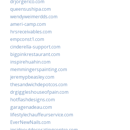
drjorgerico.com
queensushipa.com
wendyweimerdds.com
ameri-camp.com
hrsreceivables.com
empconst1.com
cinderella-support.com
bigpinkrestaurant.com
inspirehuahin.com
memmingerspainting.com
jeremypbeasley.com
thesandwichdepotcos.com
drgiggleshouseofpain.com
hotflashdesigns.com
garagenadeau.com
lifestylechauffeurservice.com
EverNewNails.com
insideoutdecoratingcentre.com