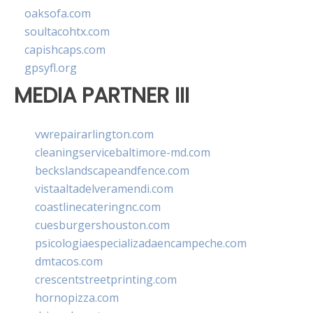
oaksofa.com
soultacohtx.com
capishcaps.com
gpsyfl.org
MEDIA PARTNER III
vwrepairarlington.com
cleaningservicebaltimore-md.com
beckslandscapeandfence.com
vistaaltadelveramendi.com
coastlinecateringnc.com
cuesburgershouston.com
psicologiaespecializadaencampeche.com
dmtacos.com
crescentstreetprinting.com
hornopizza.com