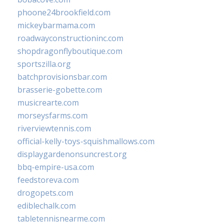
phoone24brookfield.com
mickeybarmama.com
roadwayconstructioninc.com
shopdragonflyboutique.com
sportszilla.org
batchprovisionsbar.com
brasserie-gobette.com
musicrearte.com
morseysfarms.com
riverviewtennis.com
official-kelly-toys-squishmallows.com
displaygardenonsuncrest.org
bbq-empire-usa.com
feedstoreva.com
drogopets.com
ediblechalk.com
tabletennisnearme.com