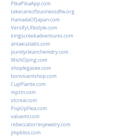
PikaPikaApp.com
takecareofbusinessdfw.org
HamadaOfJapan.com
VersifyLifestyle.com
kingscreekadventures.com
antaeuslabs.com
purelycleanchemdry.com
WishOping.com
shoplegacee.com
bonvivantshop.com
CupPlante.com
mpzin.com
stcreal.com
PopUpFlea.com
valueml.com
rebeccatorresjewelry.com
jmpbliss.com