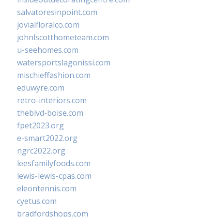
salvatoresinpoint.com
jovialfloralco.com
johnlscotthometeam.com
u-seehomes.com
watersportslagonissi.com
mischieffashion.com
eduwyre.com
retro-interiors.com
theblvd-boise.com
fpet2023.org
e-smart2022.org
ngrc2022.org
leesfamilyfoods.com
lewis-lewis-cpas.com
eleontennis.com
cyetus.com
bradfordshops.com