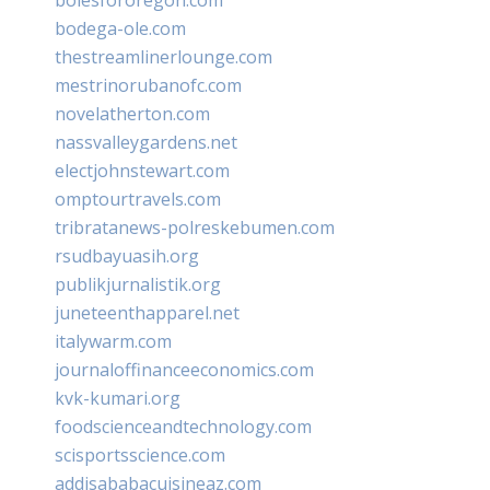
bodega-ole.com
thestreamlinerlounge.com
mestrinorubanofc.com
novelatherton.com
nassvalleygardens.net
electjohnstewart.com
omptourtravels.com
tribratanews-polreskebumen.com
rsudbayuasih.org
publikjurnalistik.org
juneteenthapparel.net
italywarm.com
journaloffinanceeconomics.com
kvk-kumari.org
foodscienceandtechnology.com
scisportsscience.com
addisababacuisineaz.com