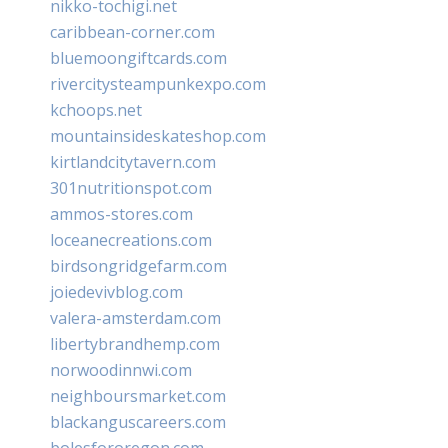
nikko-tochigi.net
caribbean-corner.com
bluemoongiftcards.com
rivercitysteampunkexpo.com
kchoops.net
mountainsideskateshop.com
kirtlandcitytavern.com
301nutritionspot.com
ammos-stores.com
loceanecreations.com
birdsongridgefarm.com
joiedevivblog.com
valera-amsterdam.com
libertybrandhemp.com
norwoodinnwi.com
neighboursmarket.com
blackanguscareers.com
bolesfororegon.com