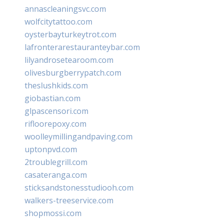
annascleaningsvc.com
wolfcitytattoo.com
oysterbayturkeytrot.com
lafronterarestauranteybar.com
lilyandrosetearoom.com
olivesburgberrypatch.com
theslushkids.com
giobastian.com
glpascensori.com
rifloorepoxy.com
woolleymillingandpaving.com
uptonpvd.com
2troublegrill.com
casateranga.com
sticksandstonesstudiooh.com
walkers-treeservice.com
shopmossi.com