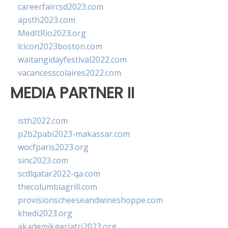
careerfaircsd2023.com
apsth2023.com
MedItRio2023.org
lcicon2023boston.com
waitangidayfestival2022.com
vacancesscolaires2022.com
MEDIA PARTNER II
isth2022.com
p2b2pabi2023-makassar.com
wocfparis2023.org
sinc2023.com
scdlqatar2022-qa.com
thecolumbiagrill.com
provisionscheeseandwineshoppe.com
khedi2023.org
akademikgeriatri2023.org