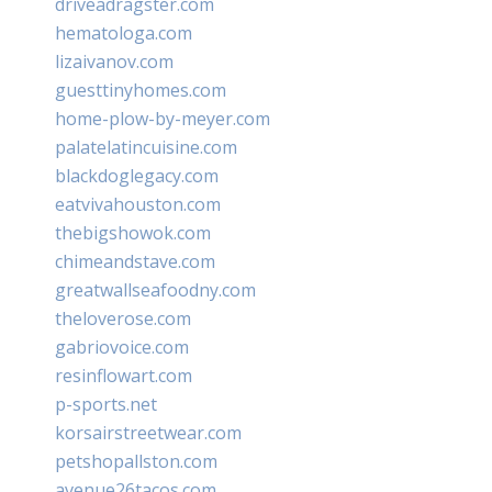
driveadragster.com
hematologa.com
lizaivanov.com
guesttinyhomes.com
home-plow-by-meyer.com
palatelatincuisine.com
blackdoglegacy.com
eatvivahouston.com
thebigshowok.com
chimeandstave.com
greatwallseafoodny.com
theloverose.com
gabriovoice.com
resinflowart.com
p-sports.net
korsairstreetwear.com
petshopallston.com
avenue26tacos.com