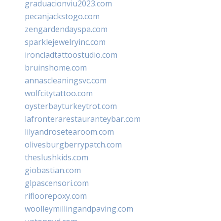
graduacionviu2023.com
pecanjackstogo.com
zengardendayspa.com
sparklejewelryinc.com
ironcladtattoostudio.com
bruinshome.com
annascleaningsvc.com
wolfcitytattoo.com
oysterbayturkeytrot.com
lafronterarestauranteybar.com
lilyandrosetearoom.com
olivesburgberrypatch.com
theslushkids.com
giobastian.com
glpascensori.com
rifloorepoxy.com
woolleymillingandpaving.com