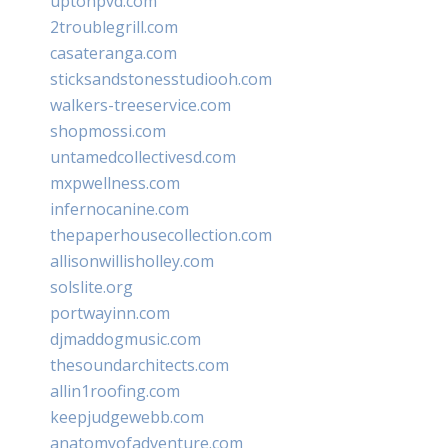
uptonpvd.com
2troublegrill.com
casateranga.com
sticksandstonesstudiooh.com
walkers-treeservice.com
shopmossi.com
untamedcollectivesd.com
mxpwellness.com
infernocanine.com
thepaperhousecollection.com
allisonwillisholley.com
solslite.org
portwayinn.com
djmaddogmusic.com
thesoundarchitects.com
allin1roofing.com
keepjudgewebb.com
anatomyofadventure.com