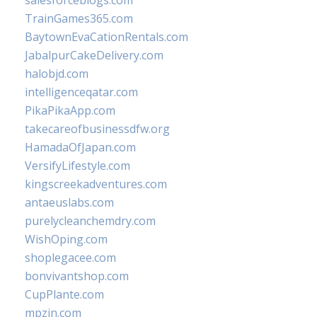
salesforceblogs.com
TrainGames365.com
BaytownEvaCationRentals.com
JabalpurCakeDelivery.com
halobjd.com
intelligenceqatar.com
PikaPikaApp.com
takecareofbusinessdfw.org
HamadaOfJapan.com
VersifyLifestyle.com
kingscreekadventures.com
antaeuslabs.com
purelycleanchemdry.com
WishOping.com
shoplegacee.com
bonvivantshop.com
CupPlante.com
mpzin.com