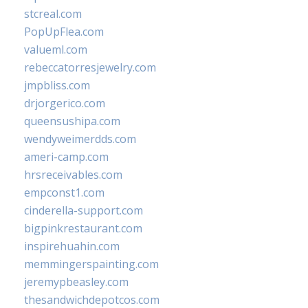
stcreal.com
PopUpFlea.com
valueml.com
rebeccatorresjewelry.com
jmpbliss.com
drjorgerico.com
queensushipa.com
wendyweimerdds.com
ameri-camp.com
hrsreceivables.com
empconst1.com
cinderella-support.com
bigpinkrestaurant.com
inspirehuahin.com
memmingerspainting.com
jeremypbeasley.com
thesandwichdepotcos.com