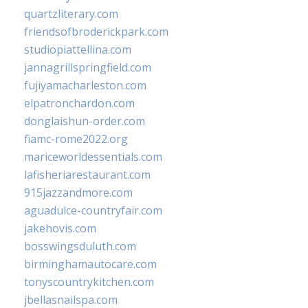
quartzliterary.com
friendsofbroderickpark.com
studiopiattellina.com
jannagrillspringfield.com
fujiyamacharleston.com
elpatronchardon.com
donglaishun-order.com
fiamc-rome2022.org
mariceworldessentials.com
lafisheriarestaurant.com
915jazzandmore.com
aguadulce-countryfair.com
jakehovis.com
bosswingsduluth.com
birminghamautocare.com
tonyscountrykitchen.com
jbellasnailspa.com