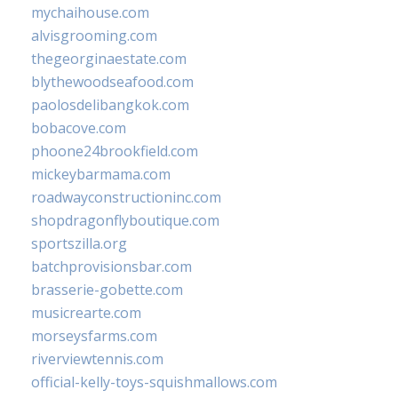
mychaihouse.com
alvisgrooming.com
thegeorginaestate.com
blythewoodseafood.com
paolosdelibangkok.com
bobacove.com
phoone24brookfield.com
mickeybarmama.com
roadwayconstructioninc.com
shopdragonflyboutique.com
sportszilla.org
batchprovisionsbar.com
brasserie-gobette.com
musicrearte.com
morseysfarms.com
riverviewtennis.com
official-kelly-toys-squishmallows.com