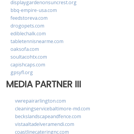
displaygardenonsuncrest.org
bbq-empire-usa.com
feedstoreva.com
drogopets.com
ediblechalk.com
tabletennisnearme.com
oaksofa.com
soultacohtx.com
capishcaps.com
gpsyfl.org
MEDIA PARTNER III
vwrepairarlington.com
cleaningservicebaltimore-md.com
beckslandscapeandfence.com
vistaaltadelveramendi.com
coastlinecateringnc.com