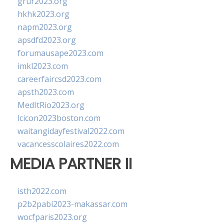
grur2023.org
hkhk2023.org
napm2023.org
apsdfd2023.org
forumausape2023.com
imkl2023.com
careerfaircsd2023.com
apsth2023.com
MedItRio2023.org
lcicon2023boston.com
waitangidayfestival2022.com
vacancesscolaires2022.com
MEDIA PARTNER II
isth2022.com
p2b2pabi2023-makassar.com
wocfparis2023.org