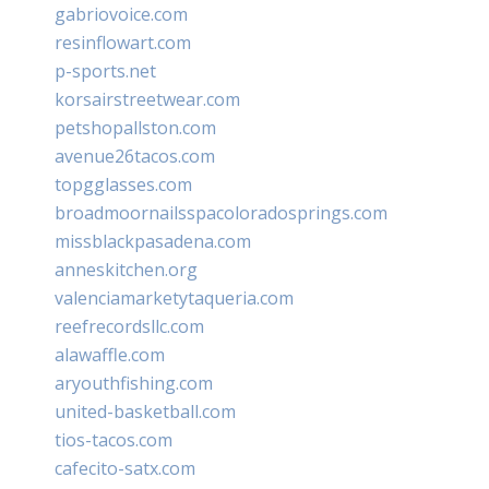
gabriovoice.com
resinflowart.com
p-sports.net
korsairstreetwear.com
petshopallston.com
avenue26tacos.com
topgglasses.com
broadmoornailsspacoloradosprings.com
missblackpasadena.com
anneskitchen.org
valenciamarketytaqueria.com
reefrecordsllc.com
alawaffle.com
aryouthfishing.com
united-basketball.com
tios-tacos.com
cafecito-satx.com