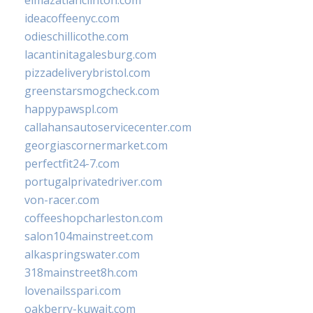
elmazatlanclinton.com
ideacoffeenyc.com
odieschillicothe.com
lacantinitagalesburg.com
pizzadeliverybristol.com
greenstarsmogcheck.com
happypawspl.com
callahansautoservicecenter.com
georgiascornermarket.com
perfectfit24-7.com
portugalprivatedriver.com
von-racer.com
coffeeshopcharleston.com
salon104mainstreet.com
alkaspringswater.com
318mainstreet8h.com
lovenailsspari.com
oakberry-kuwait.com