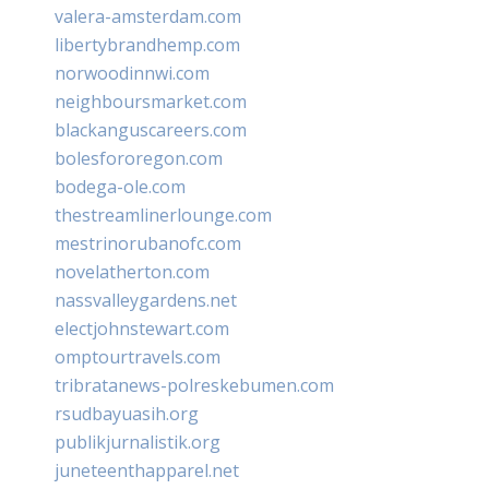
valera-amsterdam.com
libertybrandhemp.com
norwoodinnwi.com
neighboursmarket.com
blackanguscareers.com
bolesfororegon.com
bodega-ole.com
thestreamlinerlounge.com
mestrinorubanofc.com
novelatherton.com
nassvalleygardens.net
electjohnstewart.com
omptourtravels.com
tribratanews-polreskebumen.com
rsudbayuasih.org
publikjurnalistik.org
juneteenthapparel.net