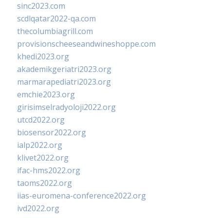
sinc2023.com
scdlqatar2022-qa.com
thecolumbiagrill.com
provisionscheeseandwineshoppe.com
khedi2023.org
akademikgeriatri2023.org
marmarapediatri2023.org
emchie2023.org
girisimselradyoloji2022.org
utcd2022.org
biosensor2022.org
ialp2022.org
klivet2022.org
ifac-hms2022.org
taoms2022.org
iias-euromena-conference2022.org
ivd2022.org