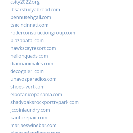
csity2022.org
ibsarstudyabroad.com
bennusehgall.com
tsecincinnati.com
roderconstructiongroup.com
plazabatai.com
hawkscayresort.com
hellonquads.com
diarioanimales.com
decogaleri.com
unavozparadios.com
shoes-vert.com
elbotanicopanama.com
shadyoaksrockportrvpark.com
jccoinlaundry.com
kautorepair.com
marjaeswinebar.com