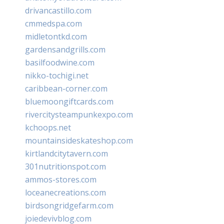
drivancastillo.com
cmmedspa.com
midletontkd.com
gardensandgrills.com
basilfoodwine.com
nikko-tochigi.net
caribbean-corner.com
bluemoongiftcards.com
rivercitysteampunkexpo.com
kchoops.net
mountainsideskateshop.com
kirtlandcitytavern.com
301nutritionspot.com
ammos-stores.com
loceanecreations.com
birdsongridgefarm.com
joiedevivblog.com