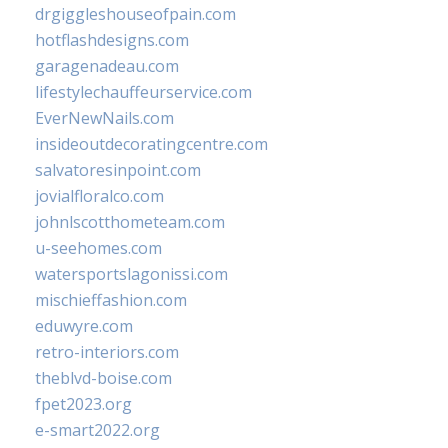
drgiggleshouseofpain.com
hotflashdesigns.com
garagenadeau.com
lifestylechauffeurservice.com
EverNewNails.com
insideoutdecoratingcentre.com
salvatoresinpoint.com
jovialfloralco.com
johnlscotthometeam.com
u-seehomes.com
watersportslagonissi.com
mischieffashion.com
eduwyre.com
retro-interiors.com
theblvd-boise.com
fpet2023.org
e-smart2022.org