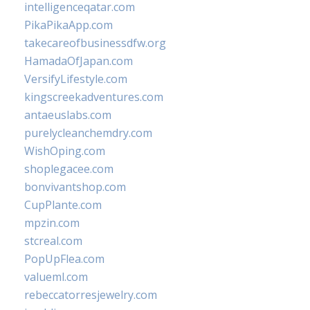
intelligenceqatar.com
PikaPikaApp.com
takecareofbusinessdfw.org
HamadaOfJapan.com
VersifyLifestyle.com
kingscreekadventures.com
antaeuslabs.com
purelycleanchemdry.com
WishOping.com
shoplegacee.com
bonvivantshop.com
CupPlante.com
mpzin.com
stcreal.com
PopUpFlea.com
valueml.com
rebeccatorresjewelry.com