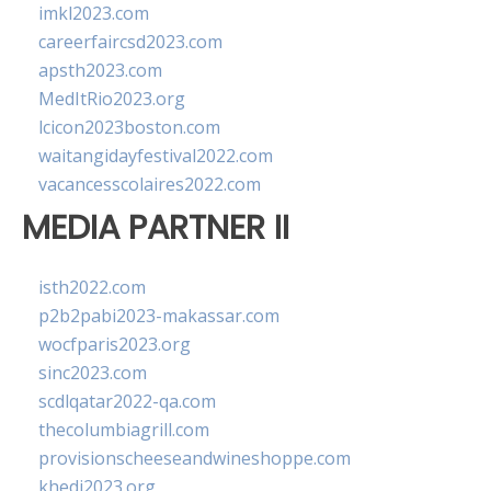
imkl2023.com
careerfaircsd2023.com
apsth2023.com
MedItRio2023.org
lcicon2023boston.com
waitangidayfestival2022.com
vacancesscolaires2022.com
MEDIA PARTNER II
isth2022.com
p2b2pabi2023-makassar.com
wocfparis2023.org
sinc2023.com
scdlqatar2022-qa.com
thecolumbiagrill.com
provisionscheeseandwineshoppe.com
khedi2023.org