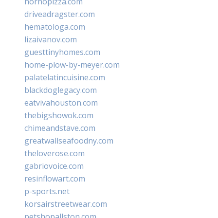
hornopizza.com
driveadragster.com
hematologa.com
lizaivanov.com
guesttinyhomes.com
home-plow-by-meyer.com
palatelatincuisine.com
blackdoglegacy.com
eatvivahouston.com
thebigshowok.com
chimeandstave.com
greatwallseafoodny.com
theloverose.com
gabriovoice.com
resinflowart.com
p-sports.net
korsairstreetwear.com
petshopallston.com