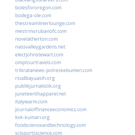
bolesfororegon.com
bodega-ole.com
thestreamlinerlounge.com
mestrinorubanofc.com
novelatherton.com
nassvalleygardens.net
electjohnstewart.com
omptourtravels.com
tribratanews-polreskebumen.com
rsudbayuasih.org
publikjurnalistik.org
juneteenthapparel.net
italywarm.com
journaloffinanceeconomics.com
kvk-kumari.org
foodscienceandtechnology.com
scisportsscience.com