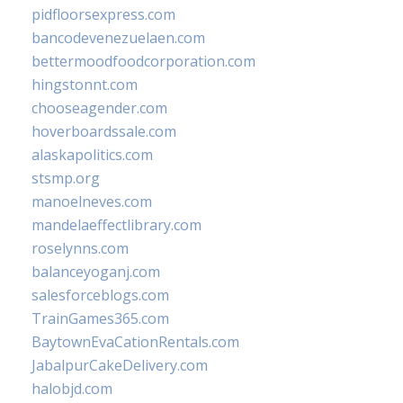
pidfloorsexpress.com
bancodevenezuelaen.com
bettermoodfoodcorporation.com
hingstonnt.com
chooseagender.com
hoverboardssale.com
alaskapolitics.com
stsmp.org
manoelneves.com
mandelaeffectlibrary.com
roselynns.com
balanceyoganj.com
salesforceblogs.com
TrainGames365.com
BaytownEvaCationRentals.com
JabalpurCakeDelivery.com
halobjd.com