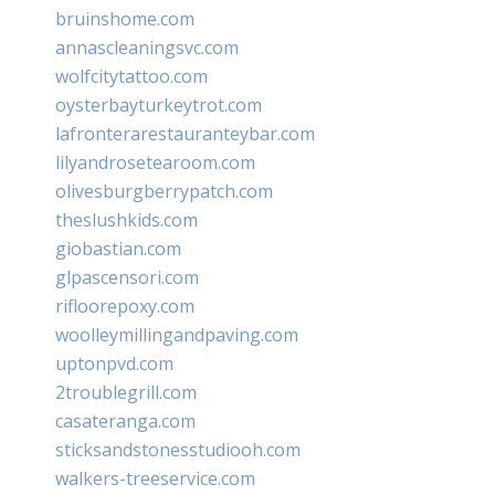
bruinshome.com
annascleaningsvc.com
wolfcitytattoo.com
oysterbayturkeytrot.com
lafronterarestauranteybar.com
lilyandrosetearoom.com
olivesburgberrypatch.com
theslushkids.com
giobastian.com
glpascensori.com
rifloorepoxy.com
woolleymillingandpaving.com
uptonpvd.com
2troublegrill.com
casateranga.com
sticksandstonesstudiooh.com
walkers-treeservice.com