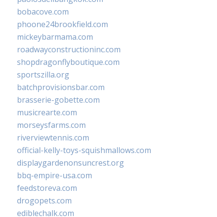
bobacove.com
phoone24brookfield.com
mickeybarmama.com
roadwayconstructioninc.com
shopdragonflyboutique.com
sportszilla.org
batchprovisionsbar.com
brasserie-gobette.com
musicrearte.com
morseysfarms.com
riverviewtennis.com
official-kelly-toys-squishmallows.com
displaygardenonsuncrest.org
bbq-empire-usa.com
feedstoreva.com
drogopets.com
ediblechalk.com