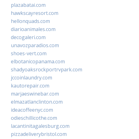
plazabatai.com
hawkscayresort.com
hellonquads.com
diarioanimales.com
decogaleri.com
unavozparadios.com
shoes-vert.com
elbotanicopanama.com
shadyoaksrockportrvpark.com
jccoinlaundry.com
kautorepair.com
marjaeswinebar.com
elmazatlanclinton.com
ideacoffeenyc.com
odieschillicothe.com
lacantinitagalesburg.com
pizzadeliverybristol.com