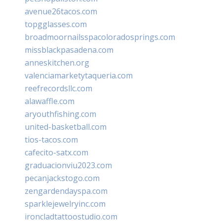
avenue26tacos.com
topgglasses.com
broadmoornailsspacoloradosprings.com
missblackpasadena.com
anneskitchen.org
valenciamarketytaqueria.com
reefrecordsllc.com
alawaffle.com
aryouthfishing.com
united-basketball.com
tios-tacos.com
cafecito-satx.com
graduacionviu2023.com
pecanjackstogo.com
zengardendayspa.com
sparklejewelryinc.com
ironcladtattoostudio.com