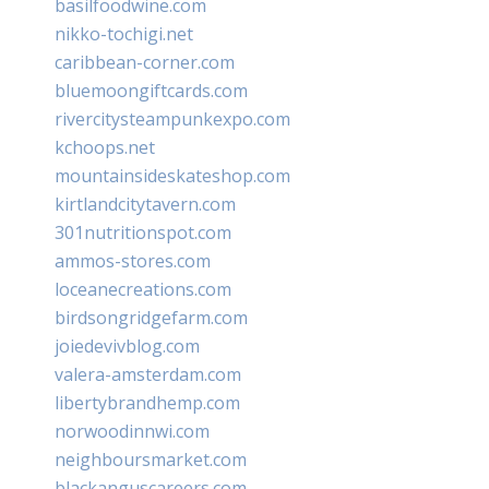
basilfoodwine.com
nikko-tochigi.net
caribbean-corner.com
bluemoongiftcards.com
rivercitysteampunkexpo.com
kchoops.net
mountainsideskateshop.com
kirtlandcitytavern.com
301nutritionspot.com
ammos-stores.com
loceanecreations.com
birdsongridgefarm.com
joiedevivblog.com
valera-amsterdam.com
libertybrandhemp.com
norwoodinnwi.com
neighboursmarket.com
blackanguscareers.com