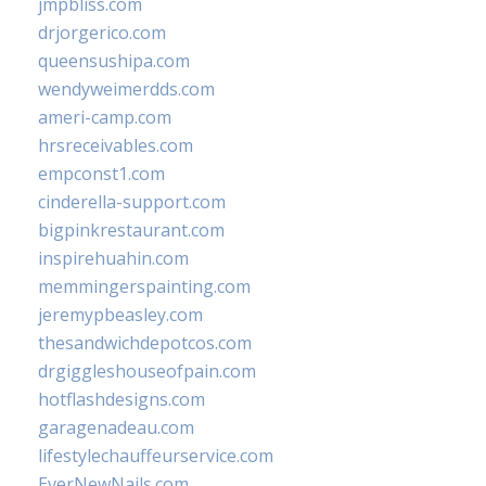
jmpbliss.com
drjorgerico.com
queensushipa.com
wendyweimerdds.com
ameri-camp.com
hrsreceivables.com
empconst1.com
cinderella-support.com
bigpinkrestaurant.com
inspirehuahin.com
memmingerspainting.com
jeremypbeasley.com
thesandwichdepotcos.com
drgiggleshouseofpain.com
hotflashdesigns.com
garagenadeau.com
lifestylechauffeurservice.com
EverNewNails.com