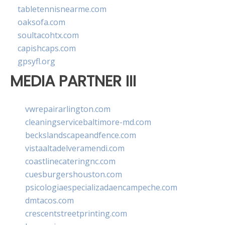
tabletennisnearme.com
oaksofa.com
soultacohtx.com
capishcaps.com
gpsyfl.org
MEDIA PARTNER III
vwrepairarlington.com
cleaningservicebaltimore-md.com
beckslandscapeandfence.com
vistaaltadelveramendi.com
coastlinecateringnc.com
cuesburgershouston.com
psicologiaespecializadaencampeche.com
dmtacos.com
crescentstreetprinting.com