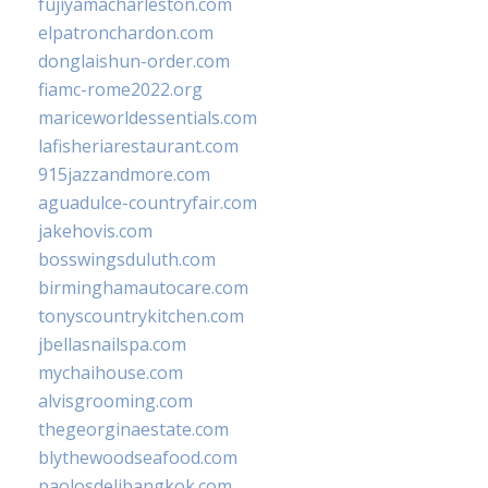
fujiyamacharleston.com
elpatronchardon.com
donglaishun-order.com
fiamc-rome2022.org
mariceworldessentials.com
lafisheriarestaurant.com
915jazzandmore.com
aguadulce-countryfair.com
jakehovis.com
bosswingsduluth.com
birminghamautocare.com
tonyscountrykitchen.com
jbellasnailspa.com
mychaihouse.com
alvisgrooming.com
thegeorginaestate.com
blythewoodseafood.com
paolosdelibangkok.com