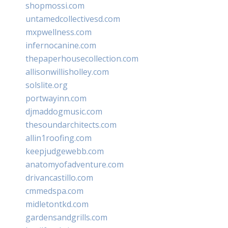
shopmossi.com
untamedcollectivesd.com
mxpwellness.com
infernocanine.com
thepaperhousecollection.com
allisonwillisholley.com
solslite.org
portwayinn.com
djmaddogmusic.com
thesoundarchitects.com
allin1roofing.com
keepjudgewebb.com
anatomyofadventure.com
drivancastillo.com
cmmedspa.com
midletontkd.com
gardensandgrills.com