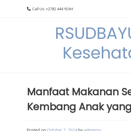
Skip
Call Us: +2782 444 YEAH
to
content
RSUDBAYU
Kesehat
Manfaat Makanan S
Kembang Anak yang
Posted on
October 7, 2024
by
adminrsu