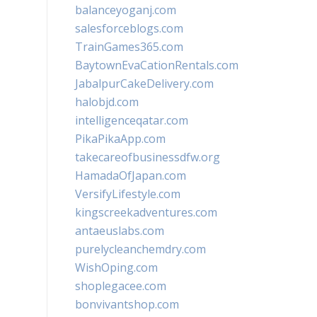
balanceyoganj.com
salesforceblogs.com
TrainGames365.com
BaytownEvaCationRentals.com
JabalpurCakeDelivery.com
halobjd.com
intelligenceqatar.com
PikaPikaApp.com
takecareofbusinessdfw.org
HamadaOfJapan.com
VersifyLifestyle.com
kingscreekadventures.com
antaeuslabs.com
purelycleanchemdry.com
WishOping.com
shoplegacee.com
bonvivantshop.com