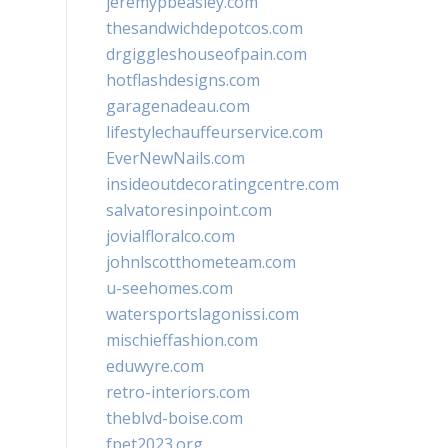
jeremypbeasley.com
thesandwichdepotcos.com
drgiggleshouseofpain.com
hotflashdesigns.com
garagenadeau.com
lifestylechauffeurservice.com
EverNewNails.com
insideoutdecoratingcentre.com
salvatoresinpoint.com
jovialfloralco.com
johnlscotthometeam.com
u-seehomes.com
watersportslagonissi.com
mischieffashion.com
eduwyre.com
retro-interiors.com
theblvd-boise.com
fpet2023.org