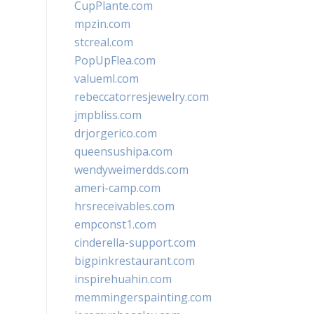
CupPlante.com
mpzin.com
stcreal.com
PopUpFlea.com
valueml.com
rebeccatorresjewelry.com
jmpbliss.com
drjorgerico.com
queensushipa.com
wendyweimerdds.com
ameri-camp.com
hrsreceivables.com
empconst1.com
cinderella-support.com
bigpinkrestaurant.com
inspirehuahin.com
memmingerspainting.com