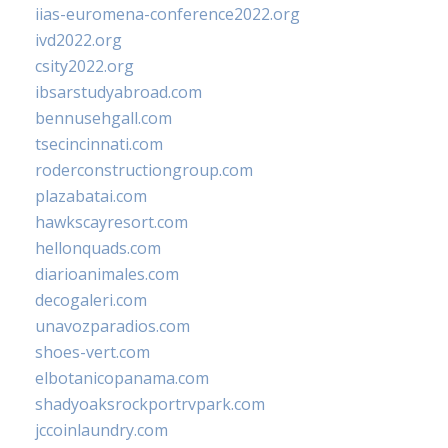
iias-euromena-conference2022.org
ivd2022.org
csity2022.org
ibsarstudyabroad.com
bennusehgall.com
tsecincinnati.com
roderconstructiongroup.com
plazabatai.com
hawkscayresort.com
hellonquads.com
diarioanimales.com
decogaleri.com
unavozparadios.com
shoes-vert.com
elbotanicopanama.com
shadyoaksrockportrvpark.com
jccoinlaundry.com