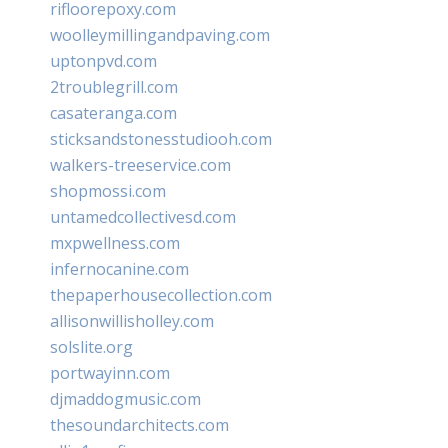
rifloorepoxy.com
woolleymillingandpaving.com
uptonpvd.com
2troublegrill.com
casateranga.com
sticksandstonesstudiooh.com
walkers-treeservice.com
shopmossi.com
untamedcollectivesd.com
mxpwellness.com
infernocanine.com
thepaperhousecollection.com
allisonwillisholley.com
solslite.org
portwayinn.com
djmaddogmusic.com
thesoundarchitects.com