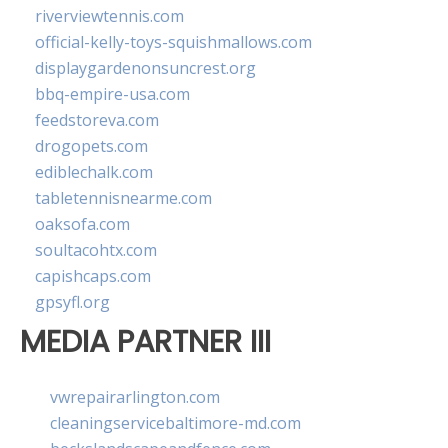
riverviewtennis.com
official-kelly-toys-squishmallows.com
displaygardenonsuncrest.org
bbq-empire-usa.com
feedstoreva.com
drogopets.com
ediblechalk.com
tabletennisnearme.com
oaksofa.com
soultacohtx.com
capishcaps.com
gpsyfl.org
MEDIA PARTNER III
vwrepairarlington.com
cleaningservicebaltimore-md.com