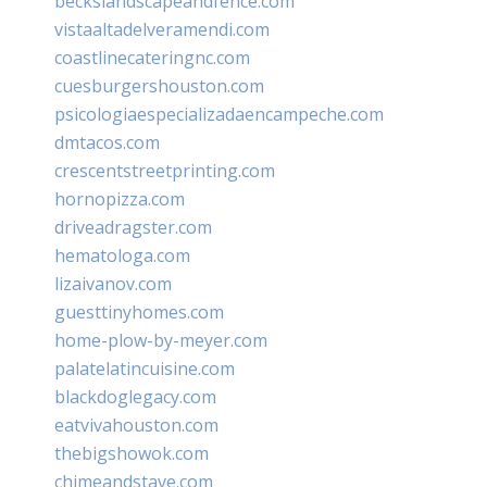
beckslandscapeandfence.com
vistaaltadelveramendi.com
coastlinecateringnc.com
cuesburgershouston.com
psicologiaespecializadaencampeche.com
dmtacos.com
crescentstreetprinting.com
hornopizza.com
driveadragster.com
hematologa.com
lizaivanov.com
guesttinyhomes.com
home-plow-by-meyer.com
palatelatincuisine.com
blackdoglegacy.com
eatvivahouston.com
thebigshowok.com
chimeandstave.com