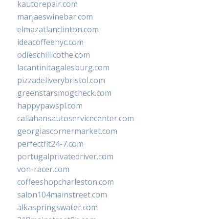
kautorepair.com
marjaeswinebar.com
elmazatlanclinton.com
ideacoffeenyc.com
odieschillicothe.com
lacantinitagalesburg.com
pizzadeliverybristol.com
greenstarsmogcheck.com
happypawspl.com
callahansautoservicecenter.com
georgiascornermarket.com
perfectfit24-7.com
portugalprivatedriver.com
von-racer.com
coffeeshopcharleston.com
salon104mainstreet.com
alkaspringswater.com