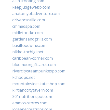
allin1roofing.com
keepjudgewebb.com
anatomyofadventure.com
drivancastillo.com
cmmedspa.com
midletontkd.com
gardensandgrills.com
basilfoodwine.com
nikko-tochigi.net
caribbean-corner.com
bluemoongiftcards.com
rivercitysteampunkexpo.com
kchoops.net
mountainsideskateshop.com
kirtlandcitytavern.com
301nutritionspot.com
ammos-stores.com
loceanecreations.com