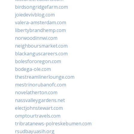
birdsongridgefarm.com
joiedevivblog.com
valera-amsterdam.com
libertybrandhemp.com
norwoodinnwi.com
neighboursmarket.com
blackanguscareers.com
bolesfororegon.com
bodega-ole.com
thestreamlinerlounge.com
mestrinorubanofc.com
novelatherton.com
nassvalleygardens.net
electjohnstewart.com
omptourtravels.com
tribratanews-polreskebumen.com
rsudbayuasih.org