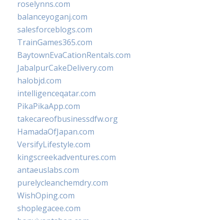
roselynns.com
balanceyoganj.com
salesforceblogs.com
TrainGames365.com
BaytownEvaCationRentals.com
JabalpurCakeDelivery.com
halobjd.com
intelligenceqatar.com
PikaPikaApp.com
takecareofbusinessdfw.org
HamadaOfJapan.com
VersifyLifestyle.com
kingscreekadventures.com
antaeuslabs.com
purelycleanchemdry.com
WishOping.com
shoplegacee.com