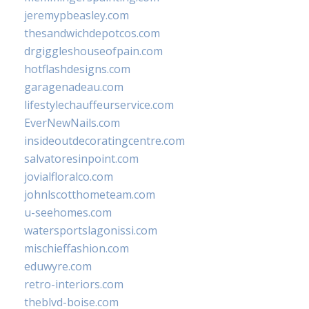
jeremypbeasley.com
thesandwichdepotcos.com
drgiggleshouseofpain.com
hotflashdesigns.com
garagenadeau.com
lifestylechauffeurservice.com
EverNewNails.com
insideoutdecoratingcentre.com
salvatoresinpoint.com
jovialfloralco.com
johnlscotthometeam.com
u-seehomes.com
watersportslagonissi.com
mischieffashion.com
eduwyre.com
retro-interiors.com
theblvd-boise.com