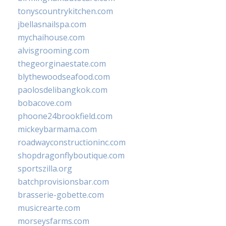
tonyscountrykitchen.com
jbellasnailspa.com
mychaihouse.com
alvisgrooming.com
thegeorginaestate.com
blythewoodseafood.com
paolosdelibangkok.com
bobacove.com
phoone24brookfield.com
mickeybarmama.com
roadwayconstructioninc.com
shopdragonflyboutique.com
sportszilla.org
batchprovisionsbar.com
brasserie-gobette.com
musicrearte.com
morseysfarms.com