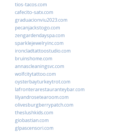
tios-tacos.com
cafecito-satx.com
graduacionviu2023.com
pecanjackstogo.com
zengardendayspa.com
sparklejewelryinc.com
ironcladtattoostudio.com
bruinshome.com
annascleaningsvc.com
wolfcitytattoo.com
oysterbayturkeytrot.com
lafronterarestauranteybar.com
lilyandrosetearoom.com
olivesburgberrypatch.com
theslushkids.com
giobastian.com
glpascensori.com