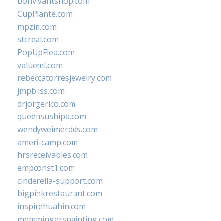
bonvivantshop.com
CupPlante.com
mpzin.com
stcreal.com
PopUpFlea.com
valueml.com
rebeccatorresjewelry.com
jmpbliss.com
drjorgerico.com
queensushipa.com
wendyweimerdds.com
ameri-camp.com
hrsreceivables.com
empconst1.com
cinderella-support.com
bigpinkrestaurant.com
inspirehuahin.com
memmingerspainting.com