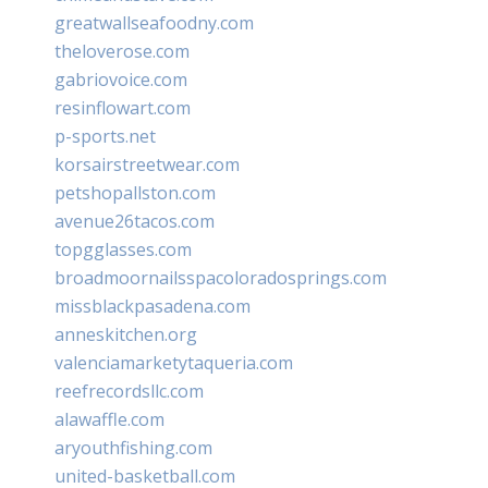
greatwallseafoodny.com
theloverose.com
gabriovoice.com
resinflowart.com
p-sports.net
korsairstreetwear.com
petshopallston.com
avenue26tacos.com
topgglasses.com
broadmoornailsspacoloradosprings.com
missblackpasadena.com
anneskitchen.org
valenciamarketytaqueria.com
reefrecordsllc.com
alawaffle.com
aryouthfishing.com
united-basketball.com