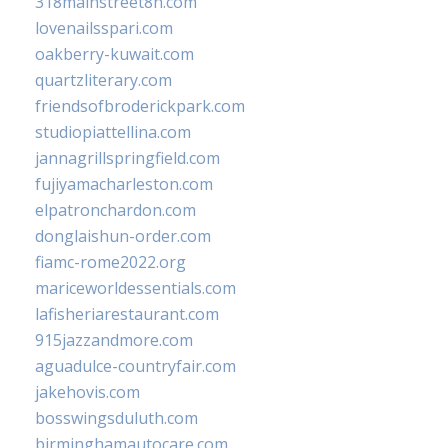
318mainstreet8h.com
lovenailsspari.com
oakberry-kuwait.com
quartzliterary.com
friendsofbroderickpark.com
studiopiattellina.com
jannagrillspringfield.com
fujiyamacharleston.com
elpatronchardon.com
donglaishun-order.com
fiamc-rome2022.org
mariceworldessentials.com
lafisheriarestaurant.com
915jazzandmore.com
aguadulce-countryfair.com
jakehovis.com
bosswingsduluth.com
birminghamautocare.com