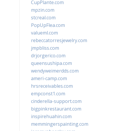
CupPlante.com
mpzin.com
stcreal.com
PopUpFlea.com
valueml.com
rebeccatorresjewelry.com
jmpbliss.com
drjorgerico.com
queensushipa.com
wendyweimerdds.com
ameri-camp.com
hrsreceivables.com
empconst1.com
cinderella-support.com
bigpinkrestaurant.com
inspirehuahin.com
memmingerspainting.com