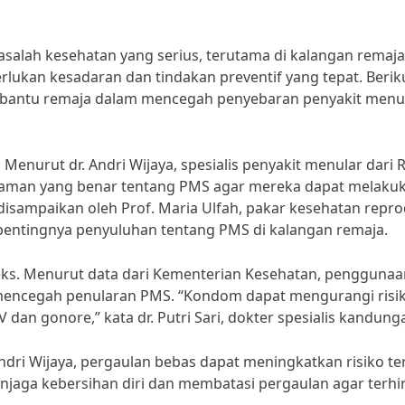
alah kesehatan yang serius, terutama di kalangan remaja
rlukan kesadaran dan tindakan preventif yang tepat. Berik
mbantu remaja dalam mencegah penyebaran penyakit menu
Menurut dr. Andri Wijaya, spesialis penyakit menular dari
haman yang benar tentang PMS agar mereka dapat melaku
 disampaikan oleh Prof. Maria Ulfah, pakar kesehatan repro
 pentingnya penyuluhan tentang PMS di kalangan remaja.
s. Menurut data dari Kementerian Kesehatan, penggunaa
 mencegah penularan PMS. “Kondom dapat mengurangi risi
 dan gonore,” kata dr. Putri Sari, dokter spesialis kandung
Andri Wijaya, pergaulan bebas dapat meningkatkan risiko t
aga kebersihan diri dan membatasi pergaulan agar terhi