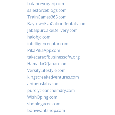
balanceyoganj.com
salesforceblogs.com
TrainGames365.com
BaytownEvaCationRentals.com
JabalpurCakeDelivery.com
halobjd.com
intelligenceqatar.com
PikaPikaApp.com
takecareofbusinessdfw.org
HamadaOfJapan.com
VersifyLifestyle.com
kingscreekadventures.com
antaeuslabs.com
purelycleanchemdry.com
WishOping.com
shoplegacee.com
bonvivantshop.com