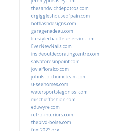
jeremypbeasley.com
thesandwichdepotcos.com
drgiggleshouseofpain.com
hotflashdesigns.com
garagenadeau.com
lifestylechauffeurservice.com
EverNewNails.com
insideoutdecoratingcentre.com
salvatoresinpoint.com
jovialfloralco.com
johnlscotthometeam.com
u-seehomes.com
watersportslagonissi.com
mischieffashion.com
eduwyre.com
retro-interiors.com
theblvd-boise.com
fpet2023.org