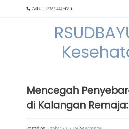
Skip
Call Us: +2782 444 YEAH
to
content
RSUDBAYU
Kesehat
Mencegah Penyebara
di Kalangan Remaja: 
Posted on
October 20, 2024
by
adminrsu