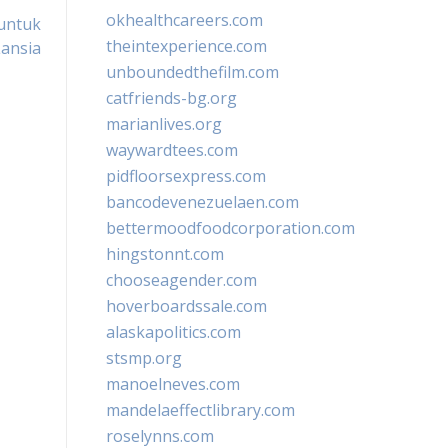
okhealthcareers.com
 untuk
theintexperience.com
ansia
unboundedthefilm.com
catfriends-bg.org
marianlives.org
waywardtees.com
pidfloorsexpress.com
bancodevenezuelaen.com
bettermoodfoodcorporation.com
hingstonnt.com
chooseagender.com
hoverboardssale.com
alaskapolitics.com
stsmp.org
manoelneves.com
mandelaeffectlibrary.com
roselynns.com