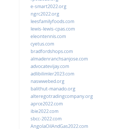
e-smart2022.org
ngrc2022.org
leesfamilyfoods.com
lewis-lewis-cpas.com
eleontennis.com
cyetus.com
bradfordshops.com
almadenranchsanjose.com
advocatevijay.com
adlibilimler2023.com
naswwebed.org
balithut-manado.org
alteregotradingcompany.org
aprce2022.com
ibie2022.com
sbcc-2022.com
AngolaOilAndGas2022.com