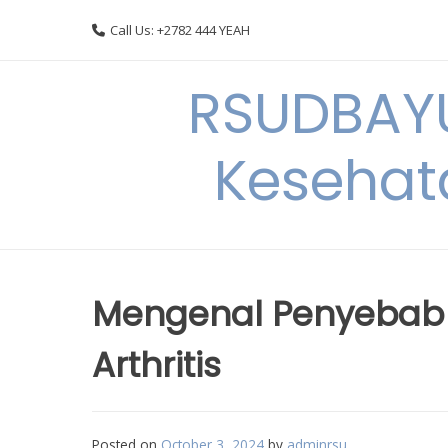
Skip
Call Us: +2782 444 YEAH
to
content
RSUDBAYU
Kesehat
Mengenal Penyebab 
Arthritis
Posted on
October 3, 2024
by
adminrsu