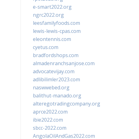
e-smart2022.org
ngrc2022.org
leesfamilyfoods.com
lewis-lewis-cpas.com
eleontennis.com
cyetus.com
bradfordshops.com
almadenranchsanjose.com
advocatevijay.com
adlibilimler2023.com
naswwebed.org
balithut-manado.org
alteregotradingcompany.org
aprce2022.com
ibie2022.com
sbcc-2022.com
AngolaOilAndGas2022.com