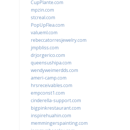
CupPlante.com
mpzin.com
stcreal.com
PopUpFlea.com
valueml.com
rebeccatorresjewelry.com
jmpbliss.com
drjorgerico.com
queensushipa.com
wendyweimerdds.com
ameri-camp.com
hrsreceivables.com
empconst1.com
cinderella-support.com
bigpinkrestaurant.com
inspirehuahin.com
memmingerspainting.com