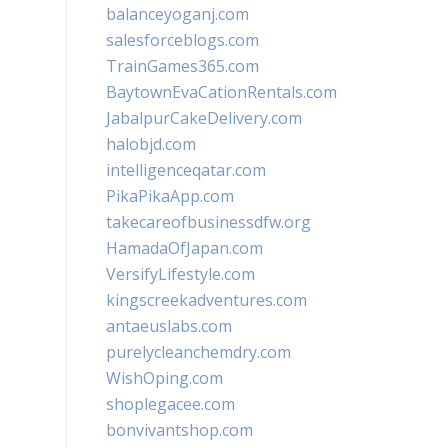
balanceyoganj.com
salesforceblogs.com
TrainGames365.com
BaytownEvaCationRentals.com
JabalpurCakeDelivery.com
halobjd.com
intelligenceqatar.com
PikaPikaApp.com
takecareofbusinessdfw.org
HamadaOfJapan.com
VersifyLifestyle.com
kingscreekadventures.com
antaeuslabs.com
purelycleanchemdry.com
WishOping.com
shoplegacee.com
bonvivantshop.com