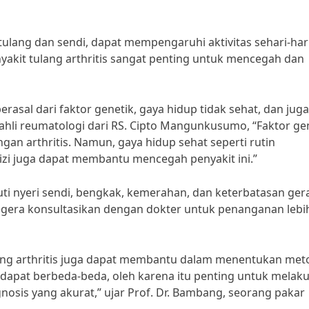
 tulang dan sendi, dapat mempengaruhi aktivitas sehari-har
akit tulang arthritis sangat penting untuk mencegah dan
erasal dari faktor genetik, gaya hidup tidak sehat, dan juga
 ahli reumatologi dari RS. Cipto Mangunkusumo, “Faktor ge
 arthritis. Namun, gaya hidup sehat seperti rutin
i juga dapat membantu mencegah penyakit ini.”
puti nyeri sendi, bengkak, kemerahan, dan keterbatasan ger
 segera konsultasikan dengan dokter untuk penanganan lebi
lang arthritis juga dapat membantu dalam menentukan met
s dapat berbeda-beda, oleh karena itu penting untuk melak
osis yang akurat,” ujar Prof. Dr. Bambang, seorang pakar