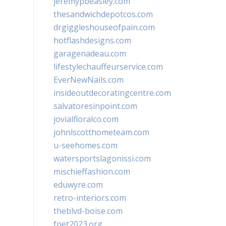
jeremypbeasley.com
thesandwichdepotcos.com
drgiggleshouseofpain.com
hotflashdesigns.com
garagenadeau.com
lifestylechauffeurservice.com
EverNewNails.com
insideoutdecoratingcentre.com
salvatoresinpoint.com
jovialfloralco.com
johnlscotthometeam.com
u-seehomes.com
watersportslagonissi.com
mischieffashion.com
eduwyre.com
retro-interiors.com
theblvd-boise.com
fpet2023.org