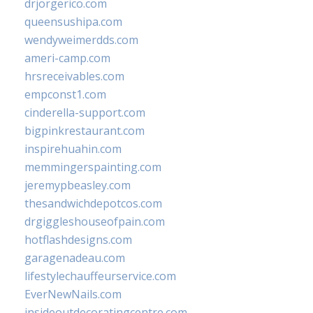
drjorgerico.com
queensushipa.com
wendyweimerdds.com
ameri-camp.com
hrsreceivables.com
empconst1.com
cinderella-support.com
bigpinkrestaurant.com
inspirehuahin.com
memmingerspainting.com
jeremypbeasley.com
thesandwichdepotcos.com
drgiggleshouseofpain.com
hotflashdesigns.com
garagenadeau.com
lifestylechauffeurservice.com
EverNewNails.com
insideoutdecoratingcentre.com