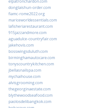
elpatronchardon.com
donglaishun-order.com
fiamc-rome2022.org
mariceworldessentials.com
lafisheriarestaurant.com
915jazzandmore.com
aguadulce-countryfair.com
jakehovis.com
bosswingsduluth.com
birminghamautocare.com
tonyscountrykitchen.com
jbellasnailspa.com
mychaihouse.com
alvisgrooming.com
thegeorginaestate.com
blythewoodseafood.com
paolosdelibangkok.com
bobacove.com