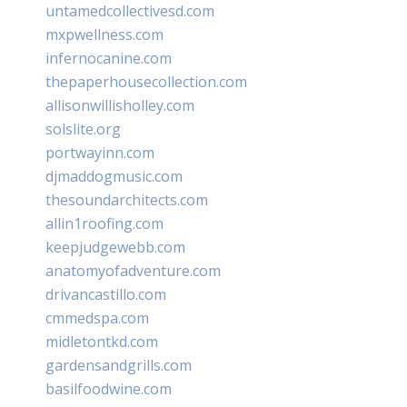
untamedcollectivesd.com
mxpwellness.com
infernocanine.com
thepaperhousecollection.com
allisonwillisholley.com
solslite.org
portwayinn.com
djmaddogmusic.com
thesoundarchitects.com
allin1roofing.com
keepjudgewebb.com
anatomyofadventure.com
drivancastillo.com
cmmedspa.com
midletontkd.com
gardensandgrills.com
basilfoodwine.com