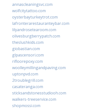
annascleaningsvc.com
wolfcitytattoo.com
oysterbayturkeytrot.com
lafronterarestauranteybar.com
lilyandrosetearoom.com
olivesburgberrypatch.com
theslushkids.com
giobastian.com
glpascensori.com
rifloorepoxy.com
woolleymillingandpaving.com
uptonpvd.com
2troublegrill.com
casateranga.com
sticksandstonesstudiooh.com
walkers-treeservice.com
shopmossi.com