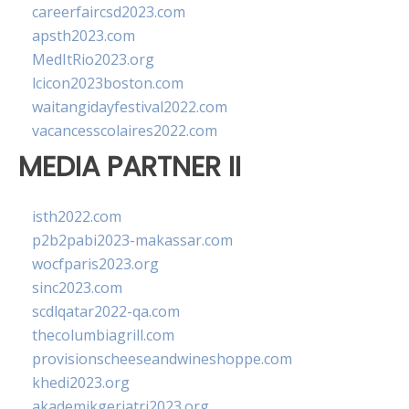
careerfaircsd2023.com
apsth2023.com
MedItRio2023.org
lcicon2023boston.com
waitangidayfestival2022.com
vacancesscolaires2022.com
MEDIA PARTNER II
isth2022.com
p2b2pabi2023-makassar.com
wocfparis2023.org
sinc2023.com
scdlqatar2022-qa.com
thecolumbiagrill.com
provisionscheeseandwineshoppe.com
khedi2023.org
akademikgeriatri2023.org