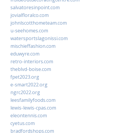
salvatoresinpoint.com
jovialfloralco.com
johnlscotthometeam.com
u-seehomes.com
watersportslagonissi.com
mischieffashion.com
eduwyre.com
retro-interiors.com
theblvd-boise.com
fpet2023.org
e-smart2022.org
ngrc2022.org
leesfamilyfoods.com
lewis-lewis-cpas.com
eleontennis.com
cyetus.com
bradfordshops.com