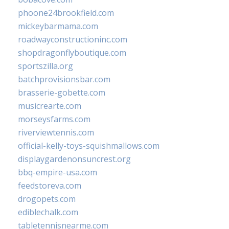
phoone24brookfield.com
mickeybarmama.com
roadwayconstructioninc.com
shopdragonflyboutique.com
sportszilla.org
batchprovisionsbar.com
brasserie-gobette.com
musicrearte.com
morseysfarms.com
riverviewtennis.com
official-kelly-toys-squishmallows.com
displaygardenonsuncrest.org
bbq-empire-usa.com
feedstoreva.com
drogopets.com
ediblechalk.com
tabletennisnearme.com