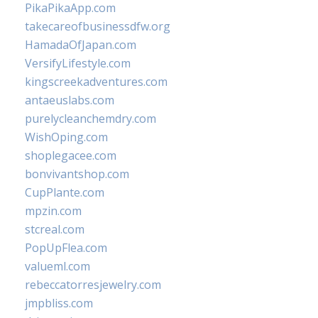
PikaPikaApp.com
takecareofbusinessdfw.org
HamadaOfJapan.com
VersifyLifestyle.com
kingscreekadventures.com
antaeuslabs.com
purelycleanchemdry.com
WishOping.com
shoplegacee.com
bonvivantshop.com
CupPlante.com
mpzin.com
stcreal.com
PopUpFlea.com
valueml.com
rebeccatorresjewelry.com
jmpbliss.com