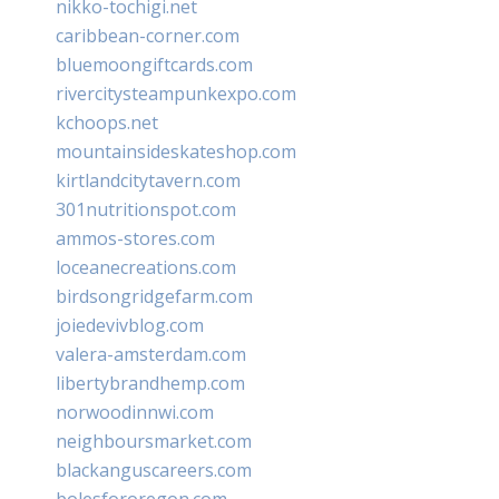
nikko-tochigi.net
caribbean-corner.com
bluemoongiftcards.com
rivercitysteampunkexpo.com
kchoops.net
mountainsideskateshop.com
kirtlandcitytavern.com
301nutritionspot.com
ammos-stores.com
loceanecreations.com
birdsongridgefarm.com
joiedevivblog.com
valera-amsterdam.com
libertybrandhemp.com
norwoodinnwi.com
neighboursmarket.com
blackanguscareers.com
bolesfororegon.com