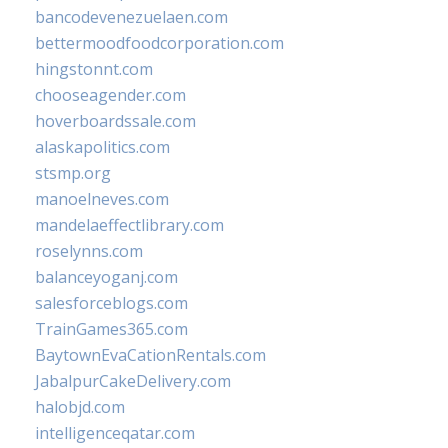
bancodevenezuelaen.com
bettermoodfoodcorporation.com
hingstonnt.com
chooseagender.com
hoverboardssale.com
alaskapolitics.com
stsmp.org
manoelneves.com
mandelaeffectlibrary.com
roselynns.com
balanceyoganj.com
salesforceblogs.com
TrainGames365.com
BaytownEvaCationRentals.com
JabalpurCakeDelivery.com
halobjd.com
intelligenceqatar.com