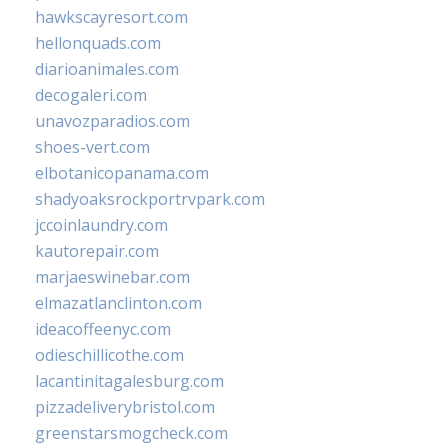
hawkscayresort.com
hellonquads.com
diarioanimales.com
decogaleri.com
unavozparadios.com
shoes-vert.com
elbotanicopanama.com
shadyoaksrockportrvpark.com
jccoinlaundry.com
kautorepair.com
marjaeswinebar.com
elmazatlanclinton.com
ideacoffeenyc.com
odieschillicothe.com
lacantinitagalesburg.com
pizzadeliverybristol.com
greenstarsmogcheck.com