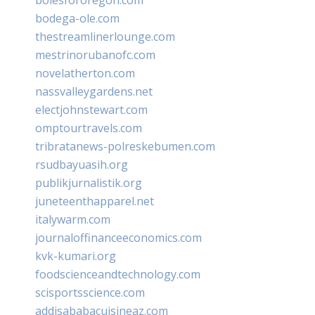
bodega-ole.com
thestreamlinerlounge.com
mestrinorubanofc.com
novelatherton.com
nassvalleygardens.net
electjohnstewart.com
omptourtravels.com
tribratanews-polreskebumen.com
rsudbayuasih.org
publikjurnalistik.org
juneteenthapparel.net
italywarm.com
journaloffinanceeconomics.com
kvk-kumari.org
foodscienceandtechnology.com
scisportsscience.com
addisababacuisineaz.com