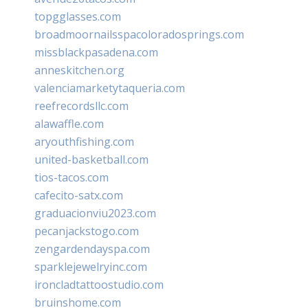
topgglasses.com
broadmoornailsspacoloradosprings.com
missblackpasadena.com
anneskitchen.org
valenciamarketytaqueria.com
reefrecordsllc.com
alawaffle.com
aryouthfishing.com
united-basketball.com
tios-tacos.com
cafecito-satx.com
graduacionviu2023.com
pecanjackstogo.com
zengardendayspa.com
sparklejewelryinc.com
ironcladtattoostudio.com
bruinshome.com