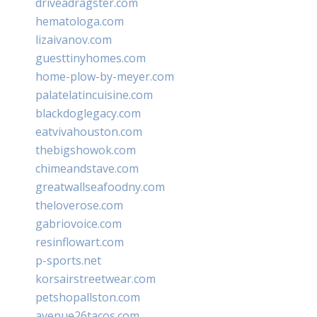
driveadragster.com
hematologa.com
lizaivanov.com
guesttinyhomes.com
home-plow-by-meyer.com
palatelatincuisine.com
blackdoglegacy.com
eatvivahouston.com
thebigshowok.com
chimeandstave.com
greatwallseafoodny.com
theloverose.com
gabriovoice.com
resinflowart.com
p-sports.net
korsairstreetwear.com
petshopallston.com
avenue26tacos.com