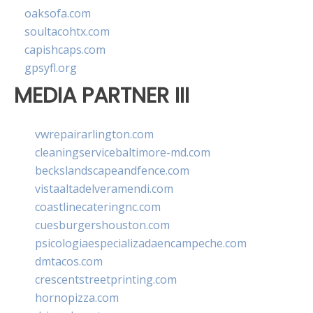
oaksofa.com
soultacohtx.com
capishcaps.com
gpsyfl.org
MEDIA PARTNER III
vwrepairarlington.com
cleaningservicebaltimore-md.com
beckslandscapeandfence.com
vistaaltadelveramendi.com
coastlinecateringnc.com
cuesburgershouston.com
psicologiaespecializadaencampeche.com
dmtacos.com
crescentstreetprinting.com
hornopizza.com