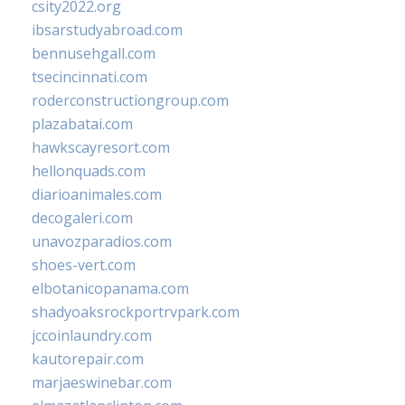
csity2022.org
ibsarstudyabroad.com
bennusehgall.com
tsecincinnati.com
roderconstructiongroup.com
plazabatai.com
hawkscayresort.com
hellonquads.com
diarioanimales.com
decogaleri.com
unavozparadios.com
shoes-vert.com
elbotanicopanama.com
shadyoaksrockportrvpark.com
jccoinlaundry.com
kautorepair.com
marjaeswinebar.com