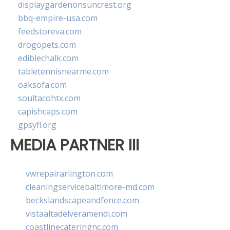
displaygardenonsuncrest.org
bbq-empire-usa.com
feedstoreva.com
drogopets.com
ediblechalk.com
tabletennisnearme.com
oaksofa.com
soultacohtx.com
capishcaps.com
gpsyfl.org
MEDIA PARTNER III
vwrepairarlington.com
cleaningservicebaltimore-md.com
beckslandscapeandfence.com
vistaaltadelveramendi.com
coastlinecateringnc.com