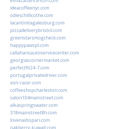
elmazatlanclinton.com
ideacoffeenyc.com
odieschillicothe.com
lacantinitagalesburg.com
pizzadeliverybristol.com
greenstarsmogcheck.com
happypawspl.com
callahansautoservicecenter.com
georgiascornermarket.com
perfectfit24-7.com
portugalprivatedriver.com
von-racer.com
coffeeshopcharleston.com
salon104mainstreet.com
alkaspringswater.com
318mainstreet8h.com
lovenailsspari.com
oakberry-kuwait.com