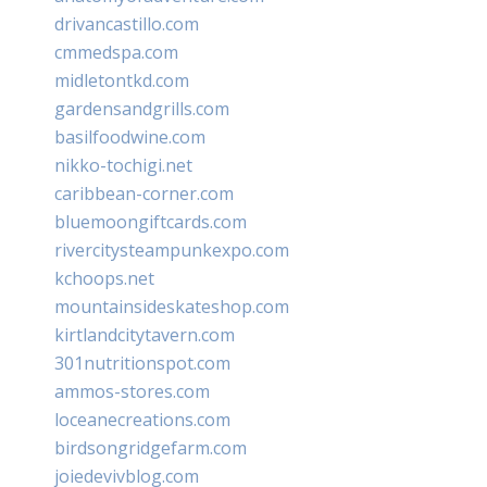
drivancastillo.com
cmmedspa.com
midletontkd.com
gardensandgrills.com
basilfoodwine.com
nikko-tochigi.net
caribbean-corner.com
bluemoongiftcards.com
rivercitysteampunkexpo.com
kchoops.net
mountainsideskateshop.com
kirtlandcitytavern.com
301nutritionspot.com
ammos-stores.com
loceanecreations.com
birdsongridgefarm.com
joiedevivblog.com