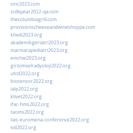
sinc2023.com
scdlqatar2022-qa.com
thecolumbiagrill.com
provisionscheeseandwineshoppe.com
khedi2023.org
akademikgeriatri2023.org
marmarapediatri2023.org
emchie2023.org
girisimselradyoloji2022.org
utcd2022.org
biosensor2022.org
ialp2022.org
klivet2022.org
ifac-hms2022.org
taoms2022.org
iias-euromena-conference2022.org
ivd2022.org