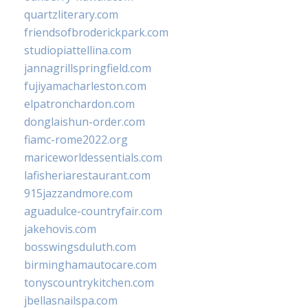
quartzliterary.com
friendsofbroderickpark.com
studiopiattellina.com
jannagrillspringfield.com
fujiyamacharleston.com
elpatronchardon.com
donglaishun-order.com
fiamc-rome2022.org
mariceworldessentials.com
lafisheriarestaurant.com
915jazzandmore.com
aguadulce-countryfair.com
jakehovis.com
bosswingsduluth.com
birminghamautocare.com
tonyscountrykitchen.com
jbellasnailspa.com