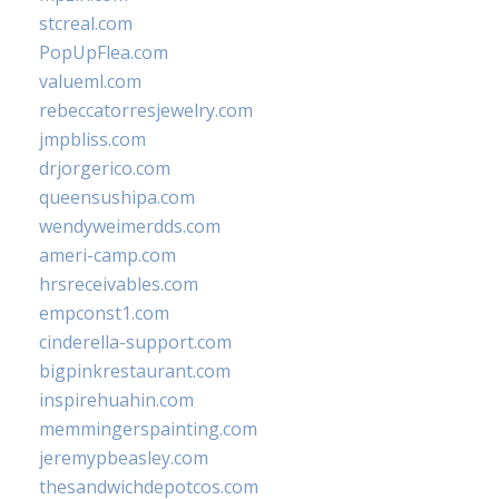
stcreal.com
PopUpFlea.com
valueml.com
rebeccatorresjewelry.com
jmpbliss.com
drjorgerico.com
queensushipa.com
wendyweimerdds.com
ameri-camp.com
hrsreceivables.com
empconst1.com
cinderella-support.com
bigpinkrestaurant.com
inspirehuahin.com
memmingerspainting.com
jeremypbeasley.com
thesandwichdepotcos.com