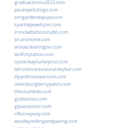
graduacionviu2023.com
pecanjackstogo.com
zengardendayspa.com
sparklejewelryinc.com
ironcladtattoostudio.com
bruinshome.com
annascleaningsvc.com
wolfcitytattoo.com
oysterbayturkeytrot.com
lafronterarestauranteybar.com
lilyandrosetearoom.com
olivesburgberrypatch.com
theslushkids.com
giobastian.com
glpascensori.com
rifloorepoxy.com
woolleymillingandpaving.com