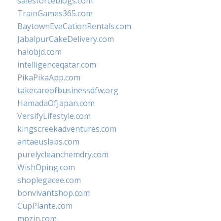
salesforceblogs.com
TrainGames365.com
BaytownEvaCationRentals.com
JabalpurCakeDelivery.com
halobjd.com
intelligenceqatar.com
PikaPikaApp.com
takecareofbusinessdfw.org
HamadaOfJapan.com
VersifyLifestyle.com
kingscreekadventures.com
antaeuslabs.com
purelycleanchemdry.com
WishOping.com
shoplegacee.com
bonvivantshop.com
CupPlante.com
mpzin.com