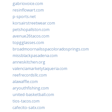
gabriovoice.com
resinflowart.com
p-sports.net
korsairstreetwear.com
petshopallston.com
avenue26tacos.com
topgglasses.com
broadmoornailsspacoloradosprings.com
missblackpasadena.com
anneskitchen.org
valenciamarketytaqueria.com
reefrecordsllc.com
alawaffle.com
aryouthfishing.com
united-basketball.com
tios-tacos.com
cafecito-satx.com