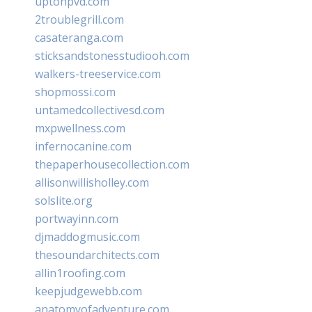
uptonpvd.com
2troublegrill.com
casateranga.com
sticksandstonesstudiooh.com
walkers-treeservice.com
shopmossi.com
untamedcollectivesd.com
mxpwellness.com
infernocanine.com
thepaperhousecollection.com
allisonwillisholley.com
solslite.org
portwayinn.com
djmaddogmusic.com
thesoundarchitects.com
allin1roofing.com
keepjudgewebb.com
anatomyofadventure.com