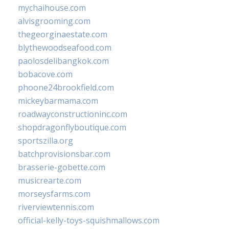
mychaihouse.com
alvisgrooming.com
thegeorginaestate.com
blythewoodseafood.com
paolosdelibangkok.com
bobacove.com
phoone24brookfield.com
mickeybarmama.com
roadwayconstructioninc.com
shopdragonflyboutique.com
sportszilla.org
batchprovisionsbar.com
brasserie-gobette.com
musicrearte.com
morseysfarms.com
riverviewtennis.com
official-kelly-toys-squishmallows.com