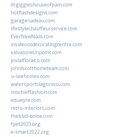
drgiggleshouseofpain.com
hotflashdesigns.com
garagenadeau.com
lifestylechauffeurservice.com
EverNewNails.com
insideoutdecoratingcentre.com
salvatoresinpoint.com
jovialfloralco.com
johnlscotthometeam.com
u-seehomes.com
watersportslagonissi.com
mischieffashion.com
eduwyre.com
retro-interiors.com
theblvd-boise.com
fpet2023.org
e-smart2022.org