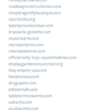
mickeybarmama.com
roadwayconstructioninc.com
shopdragonflyboutique.com
sportszilla.org
batchprovisionsbar.com
brasserie-gobette.com
musicrearte.com
morseysfarms.com
riverviewtennis.com
official-kelly-toys-squishmallows.com
displaygardenonsuncrest.org
bbq-empire-usa.com
feedstoreva.com
drogopets.com
ediblechalk.com
tabletennisnearme.com
oaksofa.com
soultacohtx.com