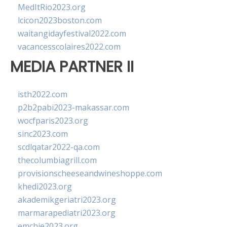
MedItRio2023.org
lcicon2023boston.com
waitangidayfestival2022.com
vacancesscolaires2022.com
MEDIA PARTNER II
isth2022.com
p2b2pabi2023-makassar.com
wocfparis2023.org
sinc2023.com
scdlqatar2022-qa.com
thecolumbiagrill.com
provisionscheeseandwineshoppe.com
khedi2023.org
akademikgeriatri2023.org
marmarapediatri2023.org
emchie2023.org