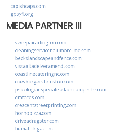
capishcaps.com
gpsyfl.org
MEDIA PARTNER III
vwrepairarlington.com
cleaningservicebaltimore-md.com
beckslandscapeandfence.com
vistaaltadelveramendi.com
coastlinecateringnc.com
cuesburgershouston.com
psicologiaespecializadaencampeche.com
dmtacos.com
crescentstreetprinting.com
hornopizza.com
driveadragster.com
hematologa.com