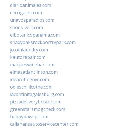
diarioanimales.com
decogaleri.com
unavozparadios.com
shoes-vert.com
elbotanicopanama.com
shadyoaksrockportrvpark.com
jccoinlaundry.com
kautorepair.com
marjaeswinebar.com
elmazatlanclinton.com
ideacoffeenyc.com
odieschillicothe.com
lacantinitagalesburg.com
pizzadeliverybristol.com
greenstarsmogcheck.com
happypawspl.com
callahansautoservicecenter.com