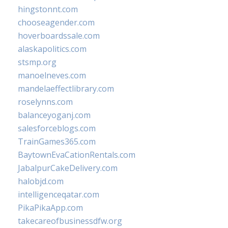
hingstonnt.com
chooseagender.com
hoverboardssale.com
alaskapolitics.com
stsmp.org
manoelneves.com
mandelaeffectlibrary.com
roselynns.com
balanceyoganj.com
salesforceblogs.com
TrainGames365.com
BaytownEvaCationRentals.com
JabalpurCakeDelivery.com
halobjd.com
intelligenceqatar.com
PikaPikaApp.com
takecareofbusinessdfw.org