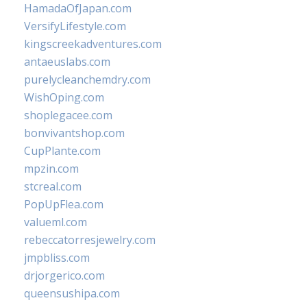
HamadaOfJapan.com
VersifyLifestyle.com
kingscreekadventures.com
antaeuslabs.com
purelycleanchemdry.com
WishOping.com
shoplegacee.com
bonvivantshop.com
CupPlante.com
mpzin.com
stcreal.com
PopUpFlea.com
valueml.com
rebeccatorresjewelry.com
jmpbliss.com
drjorgerico.com
queensushipa.com