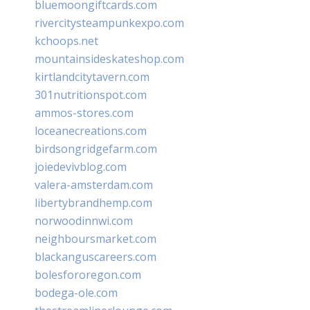
bluemoongiftcards.com
rivercitysteampunkexpo.com
kchoops.net
mountainsideskateshop.com
kirtlandcitytavern.com
301nutritionspot.com
ammos-stores.com
loceanecreations.com
birdsongridgefarm.com
joiedevivblog.com
valera-amsterdam.com
libertybrandhemp.com
norwoodinnwi.com
neighboursmarket.com
blackanguscareers.com
bolesfororegon.com
bodega-ole.com