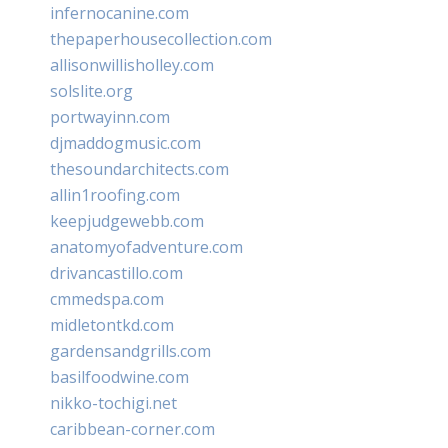
infernocanine.com
thepaperhousecollection.com
allisonwillisholley.com
solslite.org
portwayinn.com
djmaddogmusic.com
thesoundarchitects.com
allin1roofing.com
keepjudgewebb.com
anatomyofadventure.com
drivancastillo.com
cmmedspa.com
midletontkd.com
gardensandgrills.com
basilfoodwine.com
nikko-tochigi.net
caribbean-corner.com