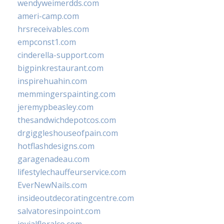
wendyweimerdds.com
ameri-camp.com
hrsreceivables.com
empconst1.com
cinderella-support.com
bigpinkrestaurant.com
inspirehuahin.com
memmingerspainting.com
jeremypbeasley.com
thesandwichdepotcos.com
drgiggleshouseofpain.com
hotflashdesigns.com
garagenadeau.com
lifestylechauffeurservice.com
EverNewNails.com
insideoutdecoratingcentre.com
salvatoresinpoint.com