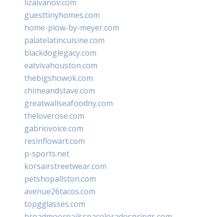
lizaivanov.com
guesttinyhomes.com
home-plow-by-meyer.com
palatelatincuisine.com
blackdoglegacy.com
eatvivahouston.com
thebigshowok.com
chimeandstave.com
greatwallseafoodny.com
theloverose.com
gabriovoice.com
resinflowart.com
p-sports.net
korsairstreetwear.com
petshopallston.com
avenue26tacos.com
topgglasses.com
broadmoornailsspacoloradosprings.com