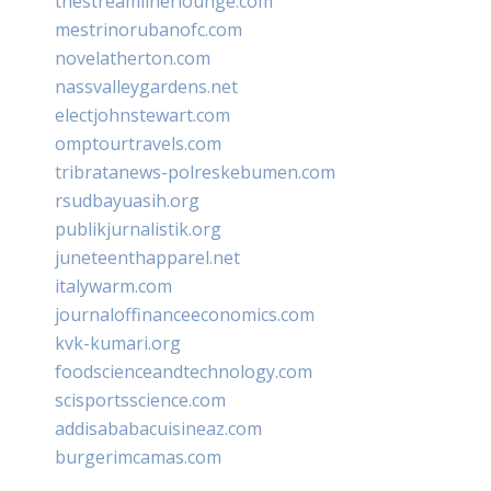
thestreamlinerlounge.com
mestrinorubanofc.com
novelatherton.com
nassvalleygardens.net
electjohnstewart.com
omptourtravels.com
tribratanews-polreskebumen.com
rsudbayuasih.org
publikjurnalistik.org
juneteenthapparel.net
italywarm.com
journaloffinanceeconomics.com
kvk-kumari.org
foodscienceandtechnology.com
scisportsscience.com
addisababacuisineaz.com
burgerimcamas.com