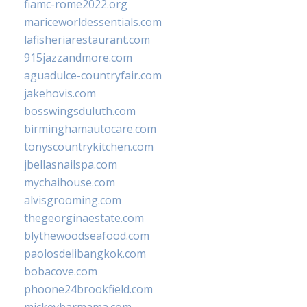
fiamc-rome2022.org
mariceworldessentials.com
lafisheriarestaurant.com
915jazzandmore.com
aguadulce-countryfair.com
jakehovis.com
bosswingsduluth.com
birminghamautocare.com
tonyscountrykitchen.com
jbellasnailspa.com
mychaihouse.com
alvisgrooming.com
thegeorginaestate.com
blythewoodseafood.com
paolosdelibangkok.com
bobacove.com
phoone24brookfield.com