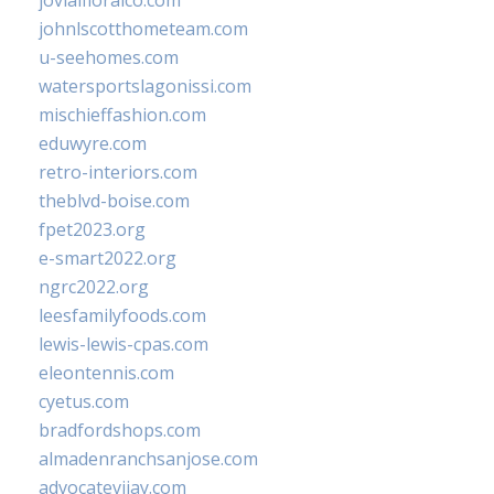
jovialfloralco.com
johnlscotthometeam.com
u-seehomes.com
watersportslagonissi.com
mischieffashion.com
eduwyre.com
retro-interiors.com
theblvd-boise.com
fpet2023.org
e-smart2022.org
ngrc2022.org
leesfamilyfoods.com
lewis-lewis-cpas.com
eleontennis.com
cyetus.com
bradfordshops.com
almadenranchsanjose.com
advocatevijay.com