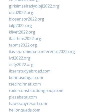
girisimselradyoloji2022.org
utcd2022.org
biosensor2022.org
ialp2022.org
klivet2022.org
ifac-hms2022.org
taoms2022.org
iias-euromena-conference2022.org
ivd2022.org
csity2022.org
ibsarstudyabroad.com
bennusehgall.com
tsecincinnati.com
roderconstructiongroup.com
plazabatai.com
hawkscayresort.com
hellonquads.com