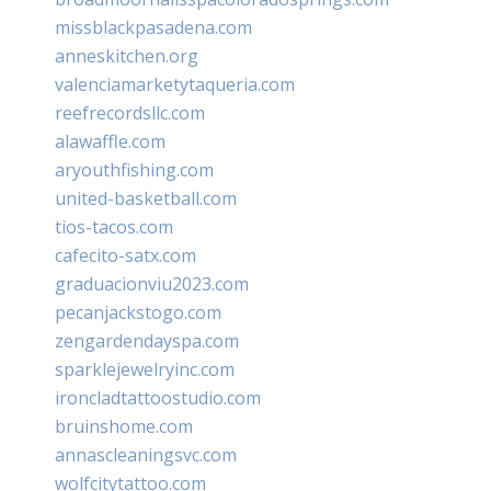
missblackpasadena.com
anneskitchen.org
valenciamarketytaqueria.com
reefrecordsllc.com
alawaffle.com
aryouthfishing.com
united-basketball.com
tios-tacos.com
cafecito-satx.com
graduacionviu2023.com
pecanjackstogo.com
zengardendayspa.com
sparklejewelryinc.com
ironcladtattoostudio.com
bruinshome.com
annascleaningsvc.com
wolfcitytattoo.com