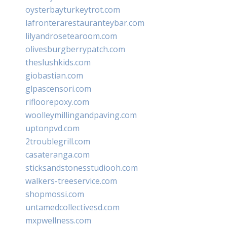
oysterbayturkeytrot.com
lafronterarestauranteybar.com
lilyandrosetearoom.com
olivesburgberrypatch.com
theslushkids.com
giobastian.com
glpascensori.com
rifloorepoxy.com
woolleymillingandpaving.com
uptonpvd.com
2troublegrill.com
casateranga.com
sticksandstonesstudiooh.com
walkers-treeservice.com
shopmossi.com
untamedcollectivesd.com
mxpwellness.com