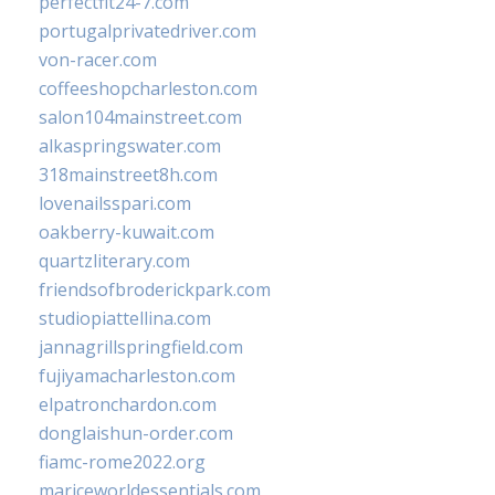
perfectfit24-7.com
portugalprivatedriver.com
von-racer.com
coffeeshopcharleston.com
salon104mainstreet.com
alkaspringswater.com
318mainstreet8h.com
lovenailsspari.com
oakberry-kuwait.com
quartzliterary.com
friendsofbroderickpark.com
studiopiattellina.com
jannagrillspringfield.com
fujiyamacharleston.com
elpatronchardon.com
donglaishun-order.com
fiamc-rome2022.org
mariceworldessentials.com