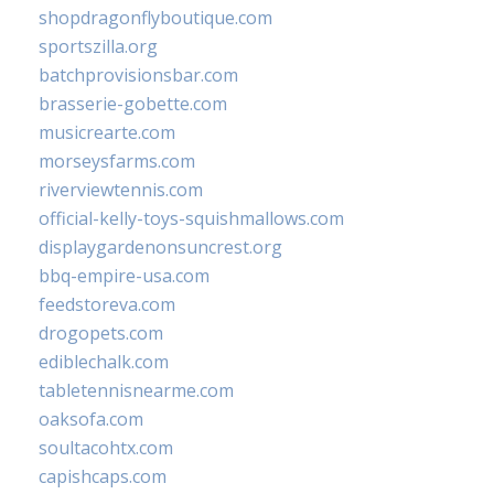
shopdragonflyboutique.com
sportszilla.org
batchprovisionsbar.com
brasserie-gobette.com
musicrearte.com
morseysfarms.com
riverviewtennis.com
official-kelly-toys-squishmallows.com
displaygardenonsuncrest.org
bbq-empire-usa.com
feedstoreva.com
drogopets.com
ediblechalk.com
tabletennisnearme.com
oaksofa.com
soultacohtx.com
capishcaps.com