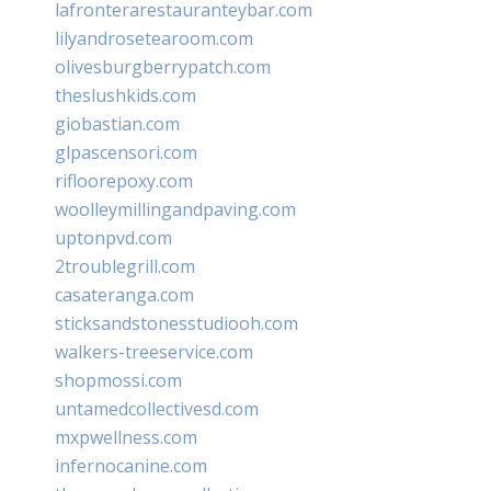
lafronterarestauranteybar.com
lilyandrosetearoom.com
olivesburgberrypatch.com
theslushkids.com
giobastian.com
glpascensori.com
rifloorepoxy.com
woolleymillingandpaving.com
uptonpvd.com
2troublegrill.com
casateranga.com
sticksandstonesstudiooh.com
walkers-treeservice.com
shopmossi.com
untamedcollectivesd.com
mxpwellness.com
infernocanine.com