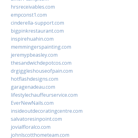
hrsreceivables.com
empconst1.com
cinderella-support.com
bigpinkrestaurant.com
inspirehuahin.com
memmingerspainting.com
jeremypbeasley.com
thesandwichdepotcos.com
drgiggleshouseofpain.com
hotflashdesigns.com
garagenadeau.com
lifestylechauffeurservice.com
EverNewNails.com
insideoutdecoratingcentre.com
salvatoresinpoint.com
jovialfloralco.com
johnlscotthometeam.com