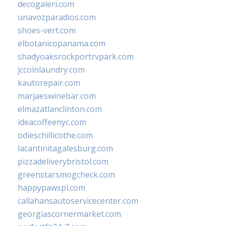
decogaleri.com
unavozparadios.com
shoes-vert.com
elbotanicopanama.com
shadyoaksrockportrvpark.com
jccoinlaundry.com
kautorepair.com
marjaeswinebar.com
elmazatlanclinton.com
ideacoffeenyc.com
odieschillicothe.com
lacantinitagalesburg.com
pizzadeliverybristol.com
greenstarsmogcheck.com
happypawspl.com
callahansautoservicecenter.com
georgiascornermarket.com