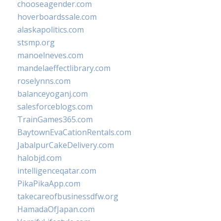
chooseagender.com
hoverboardssale.com
alaskapolitics.com
stsmp.org
manoelneves.com
mandelaeffectlibrary.com
roselynns.com
balanceyoganj.com
salesforceblogs.com
TrainGames365.com
BaytownEvaCationRentals.com
JabalpurCakeDelivery.com
halobjd.com
intelligenceqatar.com
PikaPikaApp.com
takecareofbusinessdfw.org
HamadaOfJapan.com