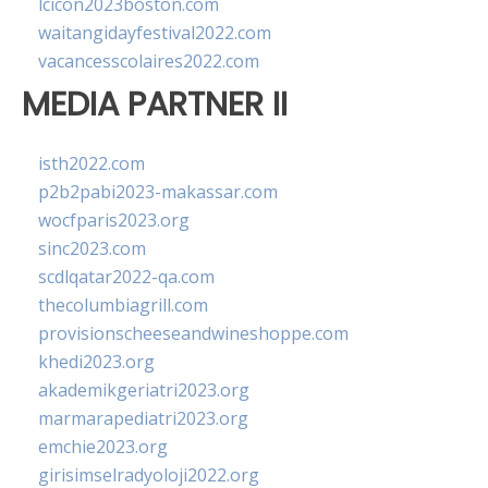
lcicon2023boston.com
waitangidayfestival2022.com
vacancesscolaires2022.com
MEDIA PARTNER II
isth2022.com
p2b2pabi2023-makassar.com
wocfparis2023.org
sinc2023.com
scdlqatar2022-qa.com
thecolumbiagrill.com
provisionscheeseandwineshoppe.com
khedi2023.org
akademikgeriatri2023.org
marmarapediatri2023.org
emchie2023.org
girisimselradyoloji2022.org