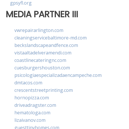
gpsyfl.org
MEDIA PARTNER III
vwrepairarlington.com
cleaningservicebaltimore-md.com
beckslandscapeandfence.com
vistaaltadelveramendi.com
coastlinecateringnc.com
cuesburgershouston.com
psicologiaespecializadaencampeche.com
dmtacos.com
crescentstreetprinting.com
hornopizza.com
driveadragster.com
hematologa.com
lizaivanov.com
guesttinyhomes.com