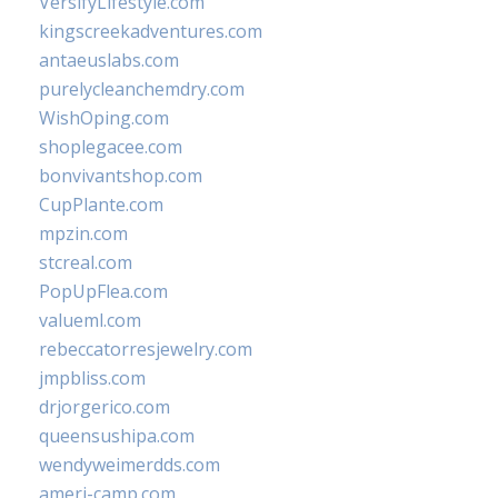
VersifyLifestyle.com
kingscreekadventures.com
antaeuslabs.com
purelycleanchemdry.com
WishOping.com
shoplegacee.com
bonvivantshop.com
CupPlante.com
mpzin.com
stcreal.com
PopUpFlea.com
valueml.com
rebeccatorresjewelry.com
jmpbliss.com
drjorgerico.com
queensushipa.com
wendyweimerdds.com
ameri-camp.com