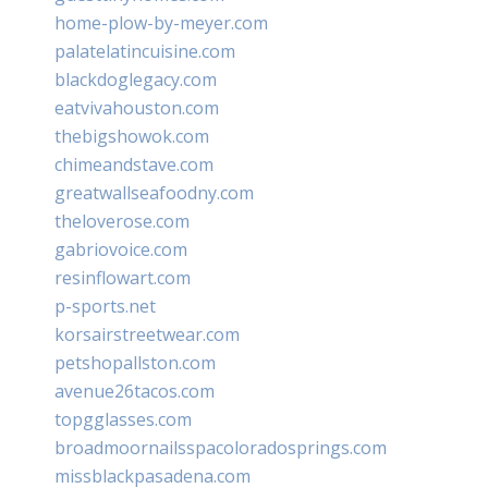
home-plow-by-meyer.com
palatelatincuisine.com
blackdoglegacy.com
eatvivahouston.com
thebigshowok.com
chimeandstave.com
greatwallseafoodny.com
theloverose.com
gabriovoice.com
resinflowart.com
p-sports.net
korsairstreetwear.com
petshopallston.com
avenue26tacos.com
topgglasses.com
broadmoornailsspacoloradosprings.com
missblackpasadena.com