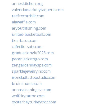
anneskitchen.org
valenciamarketytaqueria.com
reefrecordsllc.com
alawaffle.com
aryouthfishing.com
united-basketball.com
tios-tacos.com
cafecito-satx.com
graduacionviu2023.com
pecanjackstogo.com
zengardendayspa.com
sparklejewelryinc.com
ironcladtattoostudio.com
bruinshome.com
annascleaningsvc.com
wolfcitytattoo.com
oysterbayturkeytrot.com