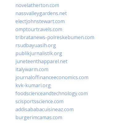
novelatherton.com
nassvalleygardens.net
electjohnstewart.com
omptourtravels.com
tribratanews-polreskebumen.com
rsudbayuasih.org
publikjurnalistik.org
juneteenthapparel.net
italywarm.com
journaloffinanceeconomics.com
kvk-kumari.org
foodscienceandtechnology.com
scisportsscience.com
addisababacuisineaz.com
burgerimcamas.com