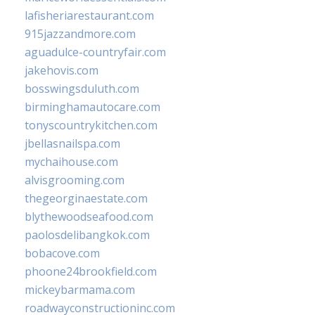
lafisheriarestaurant.com
915jazzandmore.com
aguadulce-countryfair.com
jakehovis.com
bosswingsduluth.com
birminghamautocare.com
tonyscountrykitchen.com
jbellasnailspa.com
mychaihouse.com
alvisgrooming.com
thegeorginaestate.com
blythewoodseafood.com
paolosdelibangkok.com
bobacove.com
phoone24brookfield.com
mickeybarmama.com
roadwayconstructioninc.com