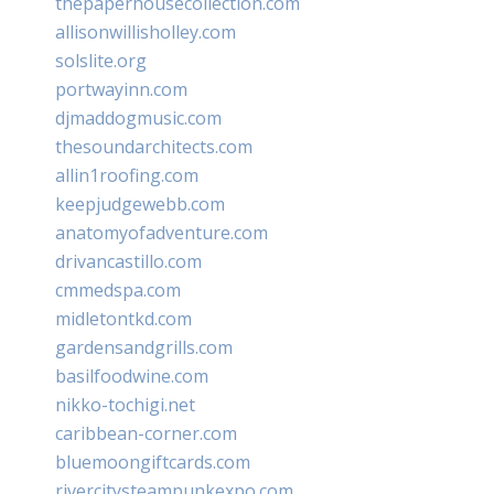
thepaperhousecollection.com
allisonwillisholley.com
solslite.org
portwayinn.com
djmaddogmusic.com
thesoundarchitects.com
allin1roofing.com
keepjudgewebb.com
anatomyofadventure.com
drivancastillo.com
cmmedspa.com
midletontkd.com
gardensandgrills.com
basilfoodwine.com
nikko-tochigi.net
caribbean-corner.com
bluemoongiftcards.com
rivercitysteampunkexpo.com