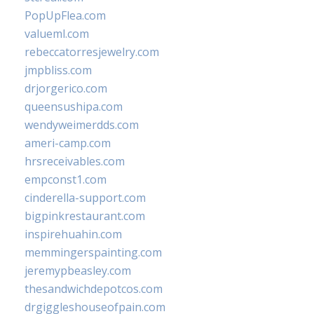
PopUpFlea.com
valueml.com
rebeccatorresjewelry.com
jmpbliss.com
drjorgerico.com
queensushipa.com
wendyweimerdds.com
ameri-camp.com
hrsreceivables.com
empconst1.com
cinderella-support.com
bigpinkrestaurant.com
inspirehuahin.com
memmingerspainting.com
jeremypbeasley.com
thesandwichdepotcos.com
drgiggleshouseofpain.com