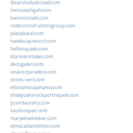
ibsarstudyabroad.com
bennusehgall.com
tsecincinnati.com
roderconstructiongroup.com
plazabatai.com
hawkscayresort.com
hellonquads.com
diarioanimales.com
decogaleri.com
unavozparadios.com
shoes-vert.com
elbotanicopanama.com
shadyoaksrockportrvpark.com
jccoinlaundry.com
kautorepair.com
marjaeswinebar.com
elmazatlanclinton.com