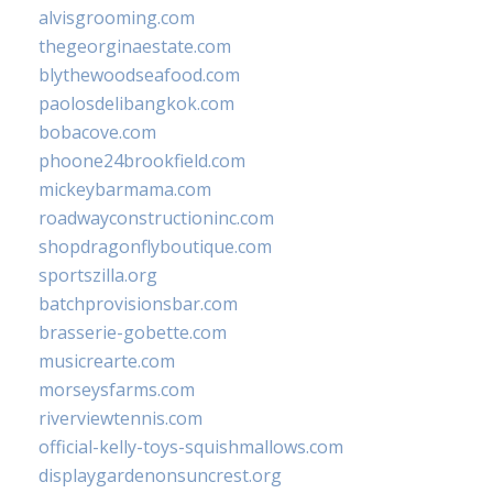
alvisgrooming.com
thegeorginaestate.com
blythewoodseafood.com
paolosdelibangkok.com
bobacove.com
phoone24brookfield.com
mickeybarmama.com
roadwayconstructioninc.com
shopdragonflyboutique.com
sportszilla.org
batchprovisionsbar.com
brasserie-gobette.com
musicrearte.com
morseysfarms.com
riverviewtennis.com
official-kelly-toys-squishmallows.com
displaygardenonsuncrest.org