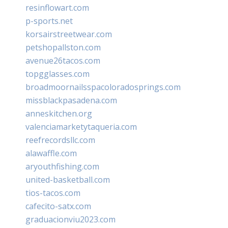
resinflowart.com
p-sports.net
korsairstreetwear.com
petshopallston.com
avenue26tacos.com
topgglasses.com
broadmoornailsspacoloradosprings.com
missblackpasadena.com
anneskitchen.org
valenciamarketytaqueria.com
reefrecordsllc.com
alawaffle.com
aryouthfishing.com
united-basketball.com
tios-tacos.com
cafecito-satx.com
graduacionviu2023.com