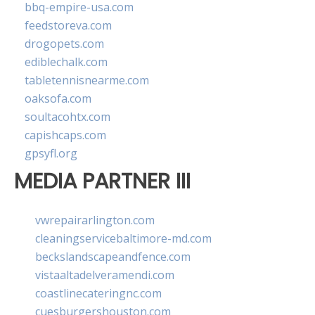
bbq-empire-usa.com
feedstoreva.com
drogopets.com
ediblechalk.com
tabletennisnearme.com
oaksofa.com
soultacohtx.com
capishcaps.com
gpsyfl.org
MEDIA PARTNER III
vwrepairarlington.com
cleaningservicebaltimore-md.com
beckslandscapeandfence.com
vistaaltadelveramendi.com
coastlinecateringnc.com
cuesburgershouston.com