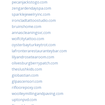
pecanjackstogo.com
zengardendayspa.com
sparklejewelryinc.com
ironcladtattoostudio.com
bruinshome.com
annascleaningsvc.com
wolfcitytattoo.com
oysterbayturkeytrot.com
lafronterarestauranteybar.com
lilyandrosetearoom.com
olivesburgberrypatch.com
theslushkids.com
giobastian.com
glpascensori.com
rifloorepoxy.com
woolleymillingandpaving.com
uptonpvd.com