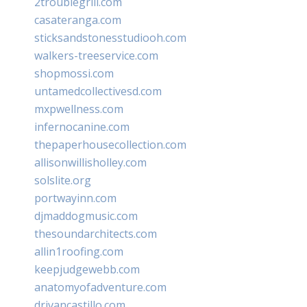
2troublegrill.com
casateranga.com
sticksandstonesstudiooh.com
walkers-treeservice.com
shopmossi.com
untamedcollectivesd.com
mxpwellness.com
infernocanine.com
thepaperhousecollection.com
allisonwillisholley.com
solslite.org
portwayinn.com
djmaddogmusic.com
thesoundarchitects.com
allin1roofing.com
keepjudgewebb.com
anatomyofadventure.com
drivancastillo.com