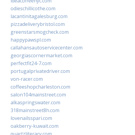
ideacoffeenyc.com
odieschillicothe.com
lacantinitagalesburg.com
pizzadeliverybristol.com
greenstarsmogcheck.com
happypawspl.com
callahansautoservicecenter.com
georgiascornermarket.com
perfectfit24-7.com
portugalprivatedriver.com
von-racer.com
coffeeshopcharleston.com
salon104mainstreet.com
alkaspringswater.com
318mainstreet8h.com
lovenailsspari.com
oakberry-kuwait.com
quartzliterary.com