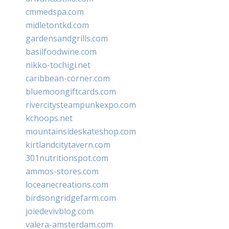
cmmedspa.com
midletontkd.com
gardensandgrills.com
basilfoodwine.com
nikko-tochigi.net
caribbean-corner.com
bluemoongiftcards.com
rivercitysteampunkexpo.com
kchoops.net
mountainsideskateshop.com
kirtlandcitytavern.com
301nutritionspot.com
ammos-stores.com
loceanecreations.com
birdsongridgefarm.com
joiedevivblog.com
valera-amsterdam.com