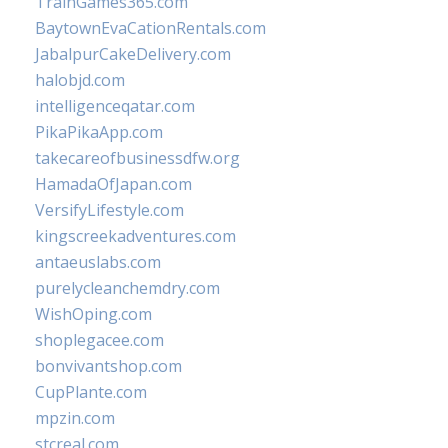
TrainGames365.com
BaytownEvaCationRentals.com
JabalpurCakeDelivery.com
halobjd.com
intelligenceqatar.com
PikaPikaApp.com
takecareofbusinessdfw.org
HamadaOfJapan.com
VersifyLifestyle.com
kingscreekadventures.com
antaeuslabs.com
purelycleanchemdry.com
WishOping.com
shoplegacee.com
bonvivantshop.com
CupPlante.com
mpzin.com
stcreal.com