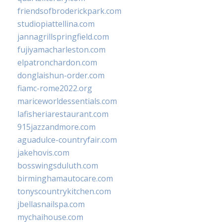
friendsofbroderickpark.com
studiopiattellina.com
jannagrillspringfield.com
fujiyamacharleston.com
elpatronchardon.com
donglaishun-order.com
fiamc-rome2022.org
mariceworldessentials.com
lafisheriarestaurant.com
915jazzandmore.com
aguadulce-countryfair.com
jakehovis.com
bosswingsduluth.com
birminghamautocare.com
tonyscountrykitchen.com
jbellasnailspa.com
mychaihouse.com