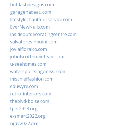
hotflashdesigns.com
garagenadeau.com
lifestylechauffeurservice.com
EverNewNails.com
insideoutdecoratingcentre.com
salvatoresinpoint.com
jovialfloralco.com
johnlscotthometeam.com
u-seehomes.com
watersportslagonissi.com
mischieffashion.com
eduwyre.com
retro-interiors.com
theblvd-boise.com
fpet2023.org
e-smart2022.org
ngrc2022.org