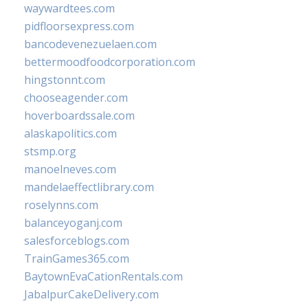
waywardtees.com
pidfloorsexpress.com
bancodevenezuelaen.com
bettermoodfoodcorporation.com
hingstonnt.com
chooseagender.com
hoverboardssale.com
alaskapolitics.com
stsmp.org
manoelneves.com
mandelaeffectlibrary.com
roselynns.com
balanceyoganj.com
salesforceblogs.com
TrainGames365.com
BaytownEvaCationRentals.com
JabalpurCakeDelivery.com