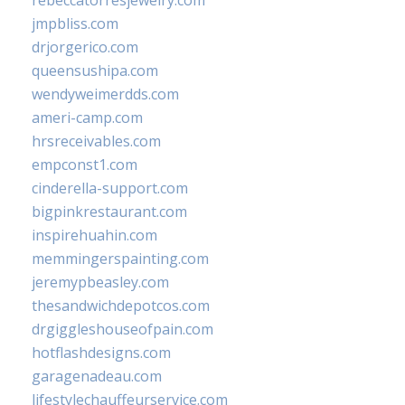
rebeccatorresjewelry.com
jmpbliss.com
drjorgerico.com
queensushipa.com
wendyweimerdds.com
ameri-camp.com
hrsreceivables.com
empconst1.com
cinderella-support.com
bigpinkrestaurant.com
inspirehuahin.com
memmingerspainting.com
jeremypbeasley.com
thesandwichdepotcos.com
drgiggleshouseofpain.com
hotflashdesigns.com
garagenadeau.com
lifestylechauffeurservice.com