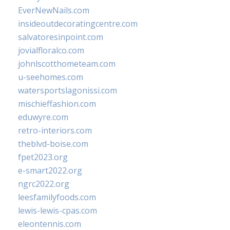
EverNewNails.com
insideoutdecoratingcentre.com
salvatoresinpoint.com
jovialfloralco.com
johnlscotthometeam.com
u-seehomes.com
watersportslagonissi.com
mischieffashion.com
eduwyre.com
retro-interiors.com
theblvd-boise.com
fpet2023.org
e-smart2022.org
ngrc2022.org
leesfamilyfoods.com
lewis-lewis-cpas.com
eleontennis.com