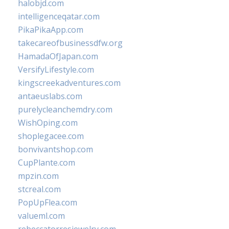
halobjd.com
intelligenceqatar.com
PikaPikaApp.com
takecareofbusinessdfw.org
HamadaOfJapan.com
VersifyLifestyle.com
kingscreekadventures.com
antaeuslabs.com
purelycleanchemdry.com
WishOping.com
shoplegacee.com
bonvivantshop.com
CupPlante.com
mpzin.com
stcreal.com
PopUpFlea.com
valueml.com