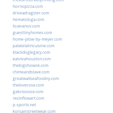
hornopizza.com
driveadragster.com
hematologa.com
lizaivanov.com
guesttinyhomes.com
home-plow-by-meyer.com
palatelatincuisine.com
blackdoglegacy.com
eatvivahouston.com
thebigshowok.com
chimeandstave.com
greatwallseafoodny.com
theloverose.com
gabriovoice.com
resinflowart.com
p-sports.net
korsairstreetwear.com