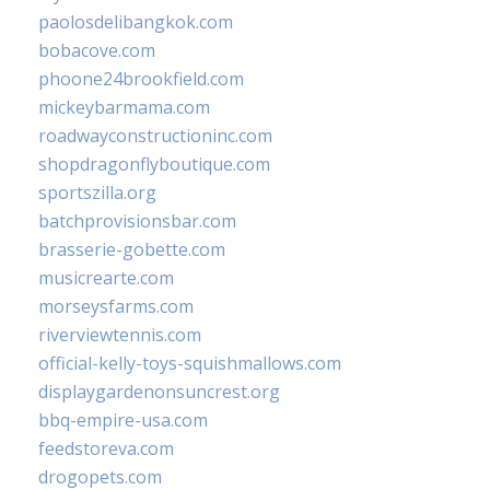
paolosdelibangkok.com
bobacove.com
phoone24brookfield.com
mickeybarmama.com
roadwayconstructioninc.com
shopdragonflyboutique.com
sportszilla.org
batchprovisionsbar.com
brasserie-gobette.com
musicrearte.com
morseysfarms.com
riverviewtennis.com
official-kelly-toys-squishmallows.com
displaygardenonsuncrest.org
bbq-empire-usa.com
feedstoreva.com
drogopets.com