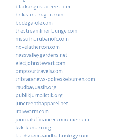
blackanguscareers.com
bolesfororegon.com
bodega-ole.com
thestreamlinerlounge.com
mestrinorubanofc.com
novelatherton.com
nassvalleygardens.net
electjohnstewart.com
omptourtravels.com
tribratanews-polreskebumen.com
rsudbayuasih.org
publikjurnalistik.org
juneteenthapparel.net
italywarm.com
journaloffinanceeconomics.com
kvk-kumari.org
foodscienceandtechnology.com