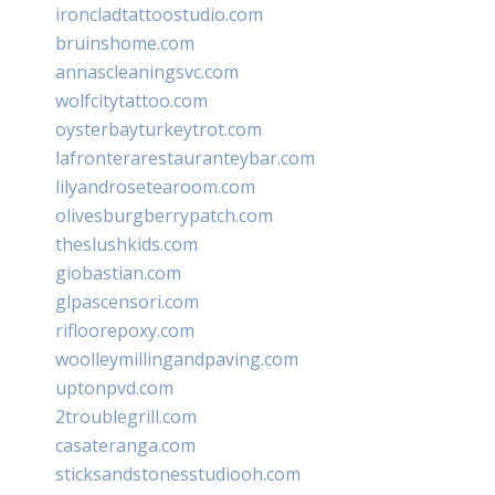
ironcladtattoostudio.com
bruinshome.com
annascleaningsvc.com
wolfcitytattoo.com
oysterbayturkeytrot.com
lafronterarestauranteybar.com
lilyandrosetearoom.com
olivesburgberrypatch.com
theslushkids.com
giobastian.com
glpascensori.com
rifloorepoxy.com
woolleymillingandpaving.com
uptonpvd.com
2troublegrill.com
casateranga.com
sticksandstonesstudiooh.com