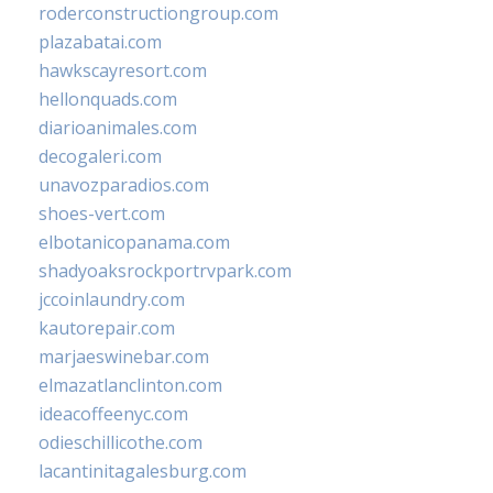
roderconstructiongroup.com
plazabatai.com
hawkscayresort.com
hellonquads.com
diarioanimales.com
decogaleri.com
unavozparadios.com
shoes-vert.com
elbotanicopanama.com
shadyoaksrockportrvpark.com
jccoinlaundry.com
kautorepair.com
marjaeswinebar.com
elmazatlanclinton.com
ideacoffeenyc.com
odieschillicothe.com
lacantinitagalesburg.com