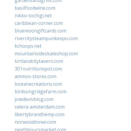
gardensandgrills.com
basilfoodwine.com
nikko-tochigi.net
caribbean-corner.com
bluemoongiftcards.com
rivercitysteampunkexpo.com
kchoops.net
mountainsideskateshop.com
kirtlandcitytavern.com
301nutritionspot.com
ammos-stores.com
loceanecreations.com
birdsongridgefarm.com
joiedevivblog.com
valera-amsterdam.com
libertybrandhemp.com
norwoodinnwi.com
neighboursmarket.com