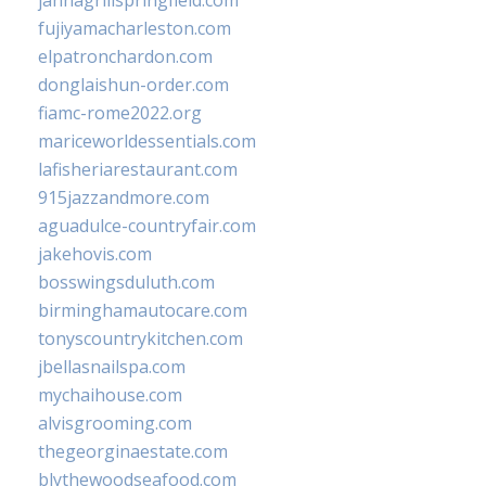
jannagrillspringfield.com
fujiyamacharleston.com
elpatronchardon.com
donglaishun-order.com
fiamc-rome2022.org
mariceworldessentials.com
lafisheriarestaurant.com
915jazzandmore.com
aguadulce-countryfair.com
jakehovis.com
bosswingsduluth.com
birminghamautocare.com
tonyscountrykitchen.com
jbellasnailspa.com
mychaihouse.com
alvisgrooming.com
thegeorginaestate.com
blythewoodseafood.com