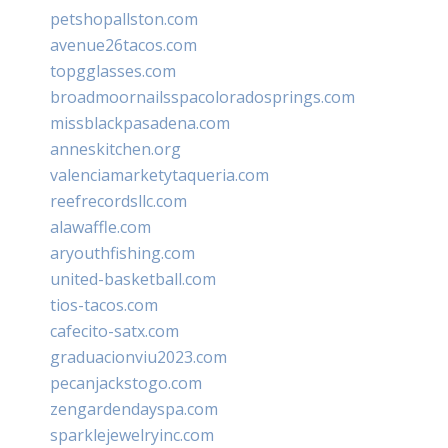
petshopallston.com
avenue26tacos.com
topgglasses.com
broadmoornailsspacoloradosprings.com
missblackpasadena.com
anneskitchen.org
valenciamarketytaqueria.com
reefrecordsllc.com
alawaffle.com
aryouthfishing.com
united-basketball.com
tios-tacos.com
cafecito-satx.com
graduacionviu2023.com
pecanjackstogo.com
zengardendayspa.com
sparklejewelryinc.com