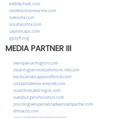
ediblechalk.com
tabletennisnearme.com
oaksofa.com
soultacohtx.com
capishcaps.com
gpsyfl.org
MEDIA PARTNER III
vwrepairarlington.com
cleaningservicebaltimore-md.com
beckslandscapeandfence.com
vistaaltadelveramendi.com
coastlinecateringnc.com
cuesburgershouston.com
psicologiaespecializadaencampeche.com
dmtacos.com
crescentstreetprinting.com