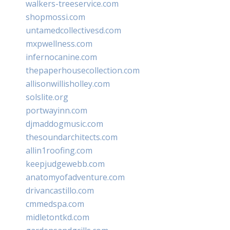
walkers-treeservice.com
shopmossi.com
untamedcollectivesd.com
mxpwellness.com
infernocanine.com
thepaperhousecollection.com
allisonwillisholley.com
solslite.org
portwayinn.com
djmaddogmusic.com
thesoundarchitects.com
allin1roofing.com
keepjudgewebb.com
anatomyofadventure.com
drivancastillo.com
cmmedspa.com
midletontkd.com