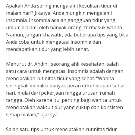
Apakah Anda sering mengalami kesulitan tidur di
malam hari? Jika iya, Anda mungkin mengalami
insomnia. Insomnia adalah gangguan tidur yang
umum dialami oleh banyak orang, termasuk wanita.
Namun, jangan khawatir, ada beberapa tips yang bisa
Anda coba untuk mengatasi insomnia dan
mendapatkan tidur yang lebih sehat.
Menurut dr. Andini, seorang ahli kesehatan, salah
satu cara untuk mengatasi insomnia adalah dengan
menciptakan rutinitas tidur yang sehat. “Wanita
seringkali memiliki banyak peran di kehidupan sehari-
hari, mulai dari pekerjaan hingga urusan rumah
tangga. Oleh karena itu, penting bagi wanita untuk
menciptakan waktu tidur yang cukup dan konsisten
setiap malam,” ujarnya.
Salah satu tips untuk menciptakan rutinitas tidur