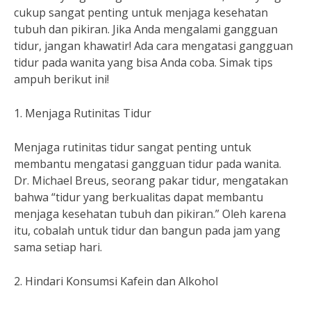
cukup sangat penting untuk menjaga kesehatan
tubuh dan pikiran. Jika Anda mengalami gangguan
tidur, jangan khawatir! Ada cara mengatasi gangguan
tidur pada wanita yang bisa Anda coba. Simak tips
ampuh berikut ini!
1. Menjaga Rutinitas Tidur
Menjaga rutinitas tidur sangat penting untuk
membantu mengatasi gangguan tidur pada wanita.
Dr. Michael Breus, seorang pakar tidur, mengatakan
bahwa “tidur yang berkualitas dapat membantu
menjaga kesehatan tubuh dan pikiran.” Oleh karena
itu, cobalah untuk tidur dan bangun pada jam yang
sama setiap hari.
2. Hindari Konsumsi Kafein dan Alkohol