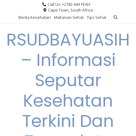
Skip
Call Us: +2782 444 YEAH
to
Cape Town, South Africa
content
Berita Kesehatan
Makanan Sehat
Tips Sehat
RSUDBAYUASIH
– Informasi
Seputar
Kesehatan
Terkini Dan