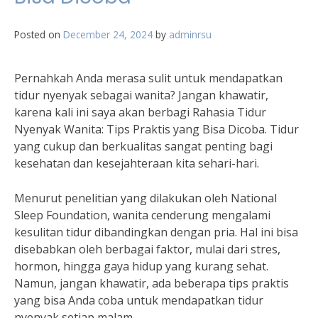
Posted on
December 24, 2024
by
adminrsu
Pernahkah Anda merasa sulit untuk mendapatkan
tidur nyenyak sebagai wanita? Jangan khawatir,
karena kali ini saya akan berbagi Rahasia Tidur
Nyenyak Wanita: Tips Praktis yang Bisa Dicoba. Tidur
yang cukup dan berkualitas sangat penting bagi
kesehatan dan kesejahteraan kita sehari-hari.
Menurut penelitian yang dilakukan oleh National
Sleep Foundation, wanita cenderung mengalami
kesulitan tidur dibandingkan dengan pria. Hal ini bisa
disebabkan oleh berbagai faktor, mulai dari stres,
hormon, hingga gaya hidup yang kurang sehat.
Namun, jangan khawatir, ada beberapa tips praktis
yang bisa Anda coba untuk mendapatkan tidur
nyenyak setiap malam.