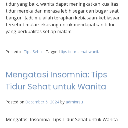
tidur yang baik, wanita dapat meningkatkan kualitas
tidur mereka dan merasa lebih segar dan bugar saat
bangun. Jadi, mulailah terapkan kebiasaan-kebiasaan
tersebut mulai sekarang untuk mendapatkan tidur
yang berkualitas setiap malam.
Posted in
Tips Sehat
Tagged
tips tidur sehat wanita
Mengatasi Insomnia: Tips
Tidur Sehat untuk Wanita
Posted on
December 6, 2024
by
adminrsu
Mengatasi Insomnia: Tips Tidur Sehat untuk Wanita