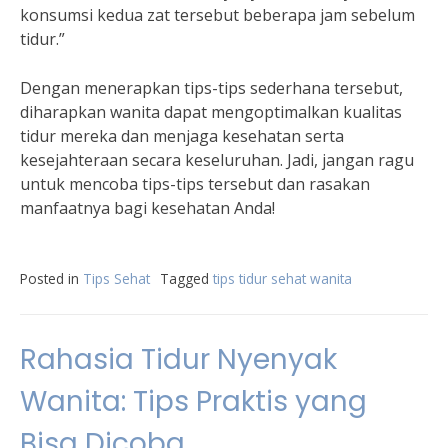
konsumsi kedua zat tersebut beberapa jam sebelum
tidur.”
Dengan menerapkan tips-tips sederhana tersebut,
diharapkan wanita dapat mengoptimalkan kualitas
tidur mereka dan menjaga kesehatan serta
kesejahteraan secara keseluruhan. Jadi, jangan ragu
untuk mencoba tips-tips tersebut dan rasakan
manfaatnya bagi kesehatan Anda!
Posted in
Tips Sehat
Tagged
tips tidur sehat wanita
Rahasia Tidur Nyenyak
Wanita: Tips Praktis yang
Bisa Dicoba