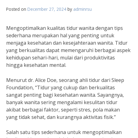
Posted on
December 27, 2024
by
adminrsu
Mengoptimalkan kualitas tidur wanita dengan tips
sederhana merupakan hal yang penting untuk
menjaga kesehatan dan kesejahteraan wanita. Tidur
yang berkualitas dapat memengaruhi berbagai aspek
kehidupan sehari-hari, mulai dari produktivitas
hingga kesehatan mental.
Menurut dr. Alice Doe, seorang ahli tidur dari Sleep
Foundation, “Tidur yang cukup dan berkualitas
sangat penting bagi kesehatan wanita. Sayangnya,
banyak wanita sering mengalami kesulitan tidur
akibat berbagai faktor, seperti stres, pola makan
yang tidak sehat, dan kurangnya aktivitas fisik.”
Salah satu tips sederhana untuk mengoptimalkan