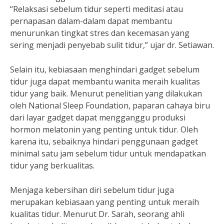
“Relaksasi sebelum tidur seperti meditasi atau
pernapasan dalam-dalam dapat membantu
menurunkan tingkat stres dan kecemasan yang
sering menjadi penyebab sulit tidur,” ujar dr. Setiawan.
Selain itu, kebiasaan menghindari gadget sebelum
tidur juga dapat membantu wanita meraih kualitas
tidur yang baik. Menurut penelitian yang dilakukan
oleh National Sleep Foundation, paparan cahaya biru
dari layar gadget dapat mengganggu produksi
hormon melatonin yang penting untuk tidur. Oleh
karena itu, sebaiknya hindari penggunaan gadget
minimal satu jam sebelum tidur untuk mendapatkan
tidur yang berkualitas.
Menjaga kebersihan diri sebelum tidur juga
merupakan kebiasaan yang penting untuk meraih
kualitas tidur. Menurut Dr. Sarah, seorang ahli