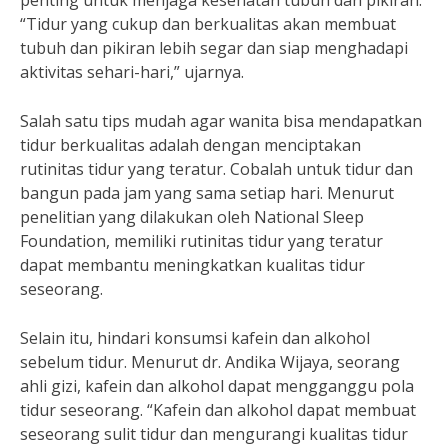
penting untuk menjaga kesehatan tubuh dan pikiran.
“Tidur yang cukup dan berkualitas akan membuat
tubuh dan pikiran lebih segar dan siap menghadapi
aktivitas sehari-hari,” ujarnya.
Salah satu tips mudah agar wanita bisa mendapatkan
tidur berkualitas adalah dengan menciptakan
rutinitas tidur yang teratur. Cobalah untuk tidur dan
bangun pada jam yang sama setiap hari. Menurut
penelitian yang dilakukan oleh National Sleep
Foundation, memiliki rutinitas tidur yang teratur
dapat membantu meningkatkan kualitas tidur
seseorang.
Selain itu, hindari konsumsi kafein dan alkohol
sebelum tidur. Menurut dr. Andika Wijaya, seorang
ahli gizi, kafein dan alkohol dapat mengganggu pola
tidur seseorang. “Kafein dan alkohol dapat membuat
seseorang sulit tidur dan mengurangi kualitas tidur