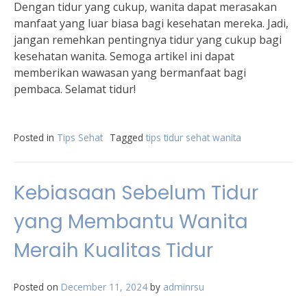
Dengan tidur yang cukup, wanita dapat merasakan
manfaat yang luar biasa bagi kesehatan mereka. Jadi,
jangan remehkan pentingnya tidur yang cukup bagi
kesehatan wanita. Semoga artikel ini dapat
memberikan wawasan yang bermanfaat bagi
pembaca. Selamat tidur!
Posted in
Tips Sehat
Tagged
tips tidur sehat wanita
Kebiasaan Sebelum Tidur
yang Membantu Wanita
Meraih Kualitas Tidur
Posted on
December 11, 2024
by
adminrsu