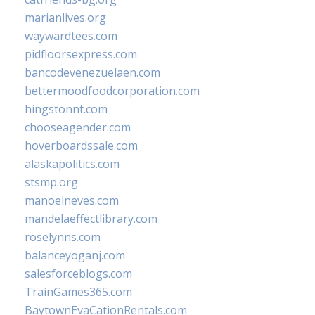
marianlives.org
waywardtees.com
pidfloorsexpress.com
bancodevenezuelaen.com
bettermoodfoodcorporation.com
hingstonnt.com
chooseagender.com
hoverboardssale.com
alaskapolitics.com
stsmp.org
manoelneves.com
mandelaeffectlibrary.com
roselynns.com
balanceyoganj.com
salesforceblogs.com
TrainGames365.com
BaytownEvaCationRentals.com