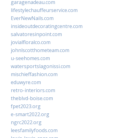
garagenadeau.com
lifestylechauffeurservice.com
EverNewNails.com
insideoutdecoratingcentre.com
salvatoresinpoint.com
jovialfloralco.com
johnlscotthometeam.com
u-seehomes.com
watersportslagonissi.com
mischieffashion.com
eduwyre.com
retro-interiors.com
theblvd-boise.com
fpet2023.org
e-smart2022.org
ngrc2022.org
leesfamilyfoods.com