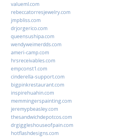
valueml.com
rebeccatorresjewelry.com
jmpbliss.com
drjorgerico.com
queensushipa.com
wendyweimerdds.com
ameri-camp.com
hrsreceivables.com
empconst1.com
cinderella-support.com
bigpinkrestaurant.com
inspirehuahin.com
memmingerspainting.com
jeremypbeasley.com
thesandwichdepotcos.com
drgiggleshouseofpain.com
hotflashdesigns.com