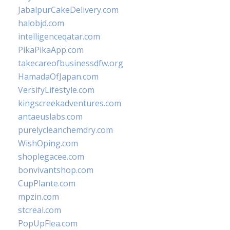
JabalpurCakeDelivery.com
halobjd.com
intelligenceqatar.com
PikaPikaApp.com
takecareofbusinessdfw.org
HamadaOfJapan.com
VersifyLifestyle.com
kingscreekadventures.com
antaeuslabs.com
purelycleanchemdry.com
WishOping.com
shoplegacee.com
bonvivantshop.com
CupPlante.com
mpzin.com
stcreal.com
PopUpFlea.com