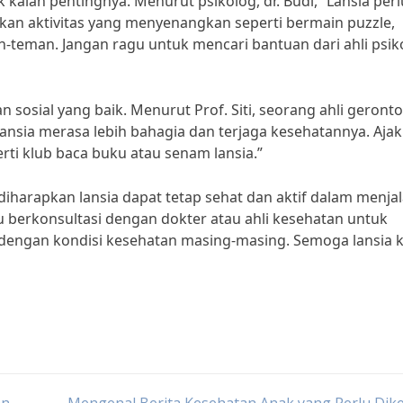
k kalah pentingnya. Menurut psikolog, dr. Budi, “Lansia perl
an aktivitas yang menyenangkan seperti bermain puzzle,
eman. Jangan ragu untuk mencari bantuan dari ahli psik
sosial yang baik. Menurut Prof. Siti, seorang ahli geronto
nsia merasa lebih bahagia dan terjaga kesehatannya. Ajak
erti klub baca buku atau senam lansia.”
iharapkan lansia dapat tetap sehat dan aktif dalam menjal
lu berkonsultasi dengan dokter atau ahli kesehatan untuk
 dengan kondisi kesehatan masing-masing. Semoga lansia k