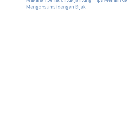
Post
Makanan Sehat untuk Jantung: Tips Memilih d
Mengonsumsi dengan Bijak
navigation