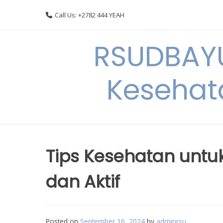
Skip
Call Us: +2782 444 YEAH
to
content
RSUDBAYU
Kesehat
Tips Kesehatan untu
dan Aktif
Posted on
September 16, 2024
by
adminrsu