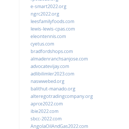
e-smart2022.org
ngrc2022.org
leesfamilyfoods.com
lewis-lewis-cpas.com
eleontennis.com
cyetus.com
bradfordshops.com
almadenranchsanjose.com
advocatevijay.com
adlibilimler2023.com
naswwebed.org
balithut-manado.org
alteregotradingcompany.org
aprce2022.com
ibie2022.com
sbcc-2022.com
AngolaOilAndGas2022.com