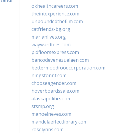
etahui
okhealthcareers.com
theintexperience.com
unboundedthefilm.com
catfriends-bg.org
marianlives.org
waywardtees.com
pidfloorsexpress.com
bancodevenezuelaen.com
bettermoodfoodcorporation.com
hingstonnt.com
chooseagender.com
hoverboardssale.com
alaskapolitics.com
stsmp.org
manoelneves.com
mandelaeffectlibrary.com
roselynns.com