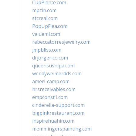
CupPlante.com
mpzin.com
stcreal.com
PopUpFlea.com
valueml.com
rebeccatorresjewelry.com
jmpbliss.com
drjorgerico.com
queensushipa.com
wendyweimerdds.com
ameri-camp.com
hrsreceivables.com
empconst1.com
cinderella-support.com
bigpinkrestaurant.com
inspirehuahin.com
memmingerspainting.com