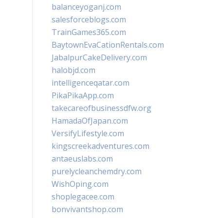
balanceyoganj.com
salesforceblogs.com
TrainGames365.com
BaytownEvaCationRentals.com
JabalpurCakeDelivery.com
halobjd.com
intelligenceqatar.com
PikaPikaApp.com
takecareofbusinessdfw.org
HamadaOfJapan.com
VersifyLifestyle.com
kingscreekadventures.com
antaeuslabs.com
purelycleanchemdry.com
WishOping.com
shoplegacee.com
bonvivantshop.com