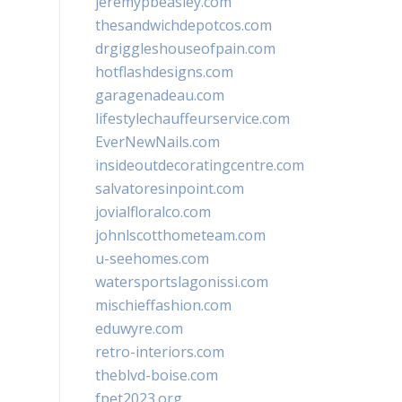
jeremypbeasley.com
thesandwichdepotcos.com
drgiggleshouseofpain.com
hotflashdesigns.com
garagenadeau.com
lifestylechauffeurservice.com
EverNewNails.com
insideoutdecoratingcentre.com
salvatoresinpoint.com
jovialfloralco.com
johnlscotthometeam.com
u-seehomes.com
watersportslagonissi.com
mischieffashion.com
eduwyre.com
retro-interiors.com
theblvd-boise.com
fpet2023.org