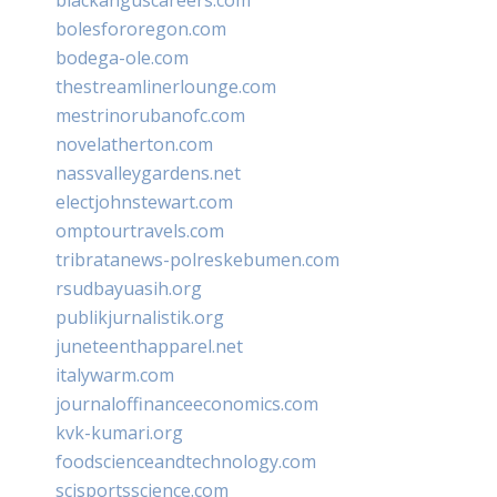
bolesfororegon.com
bodega-ole.com
thestreamlinerlounge.com
mestrinorubanofc.com
novelatherton.com
nassvalleygardens.net
electjohnstewart.com
omptourtravels.com
tribratanews-polreskebumen.com
rsudbayuasih.org
publikjurnalistik.org
juneteenthapparel.net
italywarm.com
journaloffinanceeconomics.com
kvk-kumari.org
foodscienceandtechnology.com
scisportsscience.com