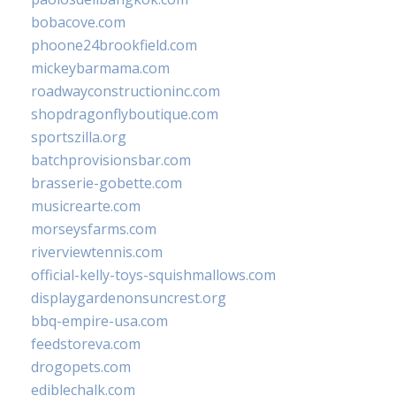
bobacove.com
phoone24brookfield.com
mickeybarmama.com
roadwayconstructioninc.com
shopdragonflyboutique.com
sportszilla.org
batchprovisionsbar.com
brasserie-gobette.com
musicrearte.com
morseysfarms.com
riverviewtennis.com
official-kelly-toys-squishmallows.com
displaygardenonsuncrest.org
bbq-empire-usa.com
feedstoreva.com
drogopets.com
ediblechalk.com