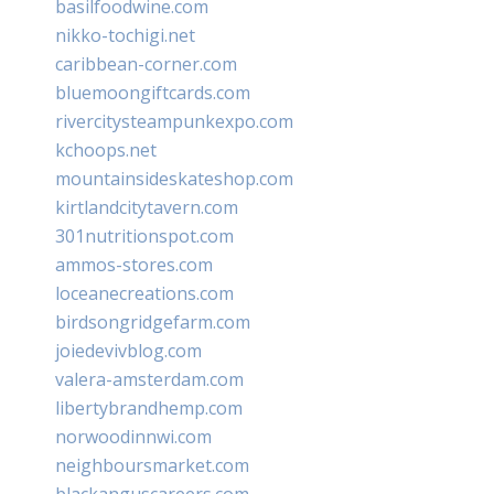
basilfoodwine.com
nikko-tochigi.net
caribbean-corner.com
bluemoongiftcards.com
rivercitysteampunkexpo.com
kchoops.net
mountainsideskateshop.com
kirtlandcitytavern.com
301nutritionspot.com
ammos-stores.com
loceanecreations.com
birdsongridgefarm.com
joiedevivblog.com
valera-amsterdam.com
libertybrandhemp.com
norwoodinnwi.com
neighboursmarket.com
blackanguscareers.com