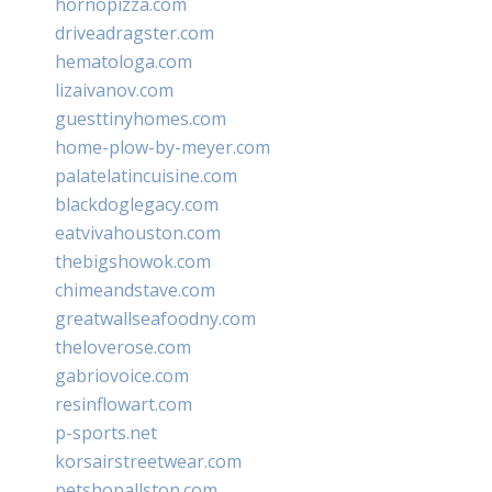
hornopizza.com
driveadragster.com
hematologa.com
lizaivanov.com
guesttinyhomes.com
home-plow-by-meyer.com
palatelatincuisine.com
blackdoglegacy.com
eatvivahouston.com
thebigshowok.com
chimeandstave.com
greatwallseafoodny.com
theloverose.com
gabriovoice.com
resinflowart.com
p-sports.net
korsairstreetwear.com
petshopallston.com