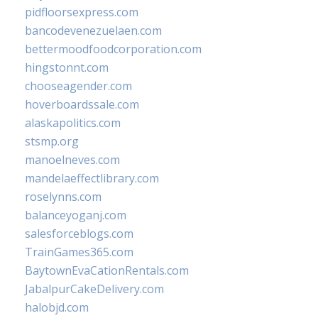
pidfloorsexpress.com
bancodevenezuelaen.com
bettermoodfoodcorporation.com
hingstonnt.com
chooseagender.com
hoverboardssale.com
alaskapolitics.com
stsmp.org
manoelneves.com
mandelaeffectlibrary.com
roselynns.com
balanceyoganj.com
salesforceblogs.com
TrainGames365.com
BaytownEvaCationRentals.com
JabalpurCakeDelivery.com
halobjd.com