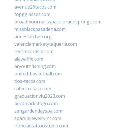
avenue26tacos.com
topgglasses.com
broadmoornailsspacoloradosprings.com
missblackpasadena.com
anneskitchen.org
valenciamarketytaqueria.com
reefrecordsllc.com
alawaffle.com
aryouthfishing.com
united-basketball.com
tios-tacos.com
cafecito-satx.com
graduacionviu2023.com
pecanjackstogo.com
zengardendayspa.com
sparklejewelryinc.com
ironcladtattoostudio.com