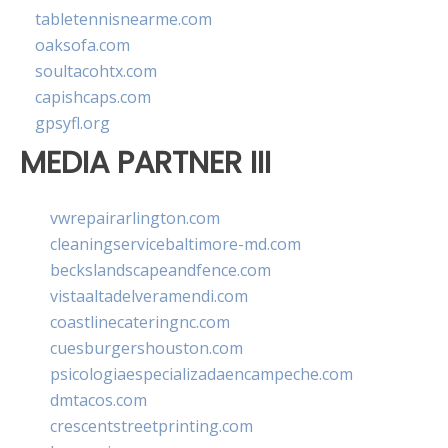
tabletennisnearme.com
oaksofa.com
soultacohtx.com
capishcaps.com
gpsyfl.org
MEDIA PARTNER III
vwrepairarlington.com
cleaningservicebaltimore-md.com
beckslandscapeandfence.com
vistaaltadelveramendi.com
coastlinecateringnc.com
cuesburgershouston.com
psicologiaespecializadaencampeche.com
dmtacos.com
crescentstreetprinting.com