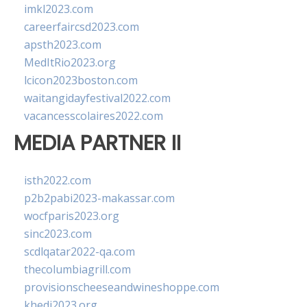
imkl2023.com
careerfaircsd2023.com
apsth2023.com
MedItRio2023.org
lcicon2023boston.com
waitangidayfestival2022.com
vacancesscolaires2022.com
MEDIA PARTNER II
isth2022.com
p2b2pabi2023-makassar.com
wocfparis2023.org
sinc2023.com
scdlqatar2022-qa.com
thecolumbiagrill.com
provisionscheeseandwineshoppe.com
khedi2023.org