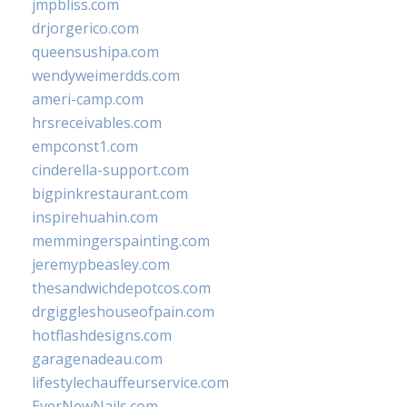
jmpbliss.com
drjorgerico.com
queensushipa.com
wendyweimerdds.com
ameri-camp.com
hrsreceivables.com
empconst1.com
cinderella-support.com
bigpinkrestaurant.com
inspirehuahin.com
memmingerspainting.com
jeremypbeasley.com
thesandwichdepotcos.com
drgiggleshouseofpain.com
hotflashdesigns.com
garagenadeau.com
lifestylechauffeurservice.com
EverNewNails.com