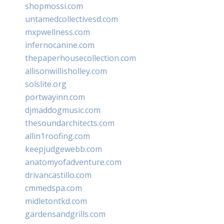
shopmossi.com
untamedcollectivesd.com
mxpwellness.com
infernocanine.com
thepaperhousecollection.com
allisonwillisholley.com
solslite.org
portwayinn.com
djmaddogmusic.com
thesoundarchitects.com
allin1roofing.com
keepjudgewebb.com
anatomyofadventure.com
drivancastillo.com
cmmedspa.com
midletontkd.com
gardensandgrills.com