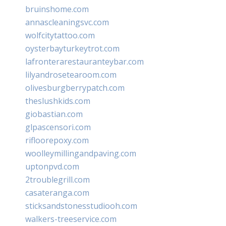
bruinshome.com
annascleaningsvc.com
wolfcitytattoo.com
oysterbayturkeytrot.com
lafronterarestauranteybar.com
lilyandrosetearoom.com
olivesburgberrypatch.com
theslushkids.com
giobastian.com
glpascensori.com
rifloorepoxy.com
woolleymillingandpaving.com
uptonpvd.com
2troublegrill.com
casateranga.com
sticksandstonesstudiooh.com
walkers-treeservice.com