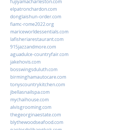
fujiyamacharleston.com
elpatronchardon.com
donglaishun-order.com
fiamc-rome2022.org
mariceworldessentials.com
lafisheriarestaurant.com
915jazzandmore.com
aguadulce-countryfair.com
jakehovis.com
bosswingsduluth.com
birminghamautocare.com
tonyscountrykitchen.com
jbellasnailspa.com
mychaihouse.com
alvisgrooming.com
thegeorginaestate.com
blythewoodseafood.com
paolosdelibangkok.com