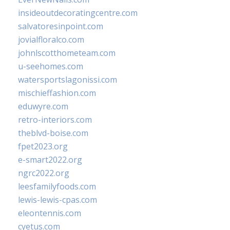
insideoutdecoratingcentre.com
salvatoresinpoint.com
jovialfloralco.com
johnlscotthometeam.com
u-seehomes.com
watersportslagonissi.com
mischieffashion.com
eduwyre.com
retro-interiors.com
theblvd-boise.com
fpet2023.org
e-smart2022.org
ngrc2022.org
leesfamilyfoods.com
lewis-lewis-cpas.com
eleontennis.com
cyetus.com