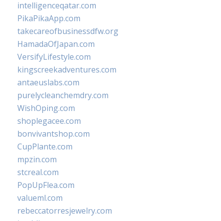
intelligenceqatar.com
PikaPikaApp.com
takecareofbusinessdfw.org
HamadaOfJapan.com
VersifyLifestyle.com
kingscreekadventures.com
antaeuslabs.com
purelycleanchemdry.com
WishOping.com
shoplegacee.com
bonvivantshop.com
CupPlante.com
mpzin.com
stcreal.com
PopUpFlea.com
valueml.com
rebeccatorresjewelry.com