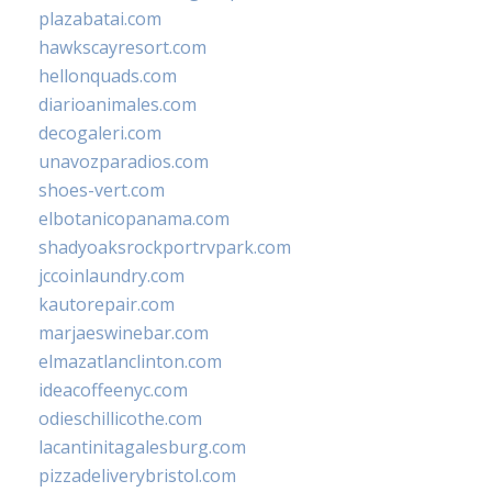
plazabatai.com
hawkscayresort.com
hellonquads.com
diarioanimales.com
decogaleri.com
unavozparadios.com
shoes-vert.com
elbotanicopanama.com
shadyoaksrockportrvpark.com
jccoinlaundry.com
kautorepair.com
marjaeswinebar.com
elmazatlanclinton.com
ideacoffeenyc.com
odieschillicothe.com
lacantinitagalesburg.com
pizzadeliverybristol.com