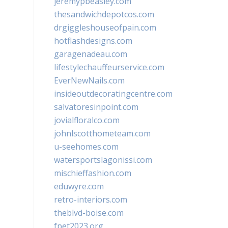
jeremypbeasley.com
thesandwichdepotcos.com
drgiggleshouseofpain.com
hotflashdesigns.com
garagenadeau.com
lifestylechauffeurservice.com
EverNewNails.com
insideoutdecoratingcentre.com
salvatoresinpoint.com
jovialfloralco.com
johnlscotthometeam.com
u-seehomes.com
watersportslagonissi.com
mischieffashion.com
eduwyre.com
retro-interiors.com
theblvd-boise.com
fpet2023.org