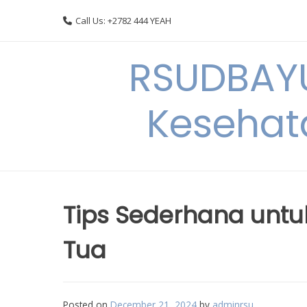
Skip
Call Us: +2782 444 YEAH
to
content
RSUDBAYU
Kesehat
Tips Sederhana untu
Tua
Posted on
December 21, 2024
by
adminrsu