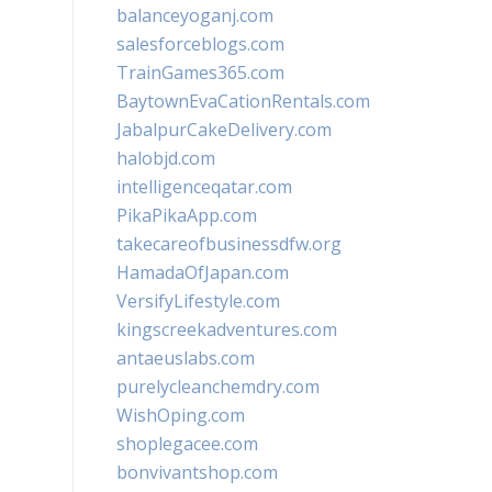
balanceyoganj.com
salesforceblogs.com
TrainGames365.com
BaytownEvaCationRentals.com
JabalpurCakeDelivery.com
halobjd.com
intelligenceqatar.com
PikaPikaApp.com
takecareofbusinessdfw.org
HamadaOfJapan.com
VersifyLifestyle.com
kingscreekadventures.com
antaeuslabs.com
purelycleanchemdry.com
WishOping.com
shoplegacee.com
bonvivantshop.com