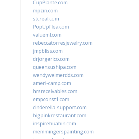
CupPlante.com
mpzin.com
stcreal.com
PopUpFlea.com
valueml.com
rebeccatorresjewelry.com
jmpbliss.com
drjorgerico.com
queensushipa.com
wendyweimerdds.com
ameri-camp.com
hrsreceivables.com
empconst1.com
cinderella-support.com
bigpinkrestaurant.com
inspirehuahin.com
memmingerspainting.com