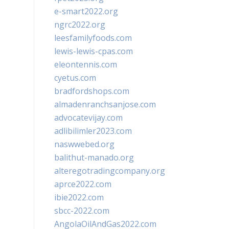
e-smart2022.org
ngrc2022.org
leesfamilyfoods.com
lewis-lewis-cpas.com
eleontennis.com
cyetus.com
bradfordshops.com
almadenranchsanjose.com
advocatevijay.com
adlibilimler2023.com
naswwebed.org
balithut-manado.org
alteregotradingcompany.org
aprce2022.com
ibie2022.com
sbcc-2022.com
AngolaOilAndGas2022.com