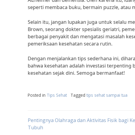
Alzheimer dan demensia. Oleh karena itu, lu
seperti membaca buku, bermain puzzle, atau 
Selain itu, jangan lupakan juga untuk selalu 
Brown, seorang dokter spesialis geriatri, pe
berbagai penyakit dan mengatasi masalah kese
pemeriksaan kesehatan secara rutin.
Dengan menjalankan tips sederhana ini, dihar
bahwa kesehatan adalah investasi terpenting b
kesehatan sejak dini. Semoga bermanfaat!
Posted in
Tips Sehat
Tagged
tips sehat sampai tua
Post
Pentingnya Olahraga dan Aktivitas Fisik bagi 
Tubuh