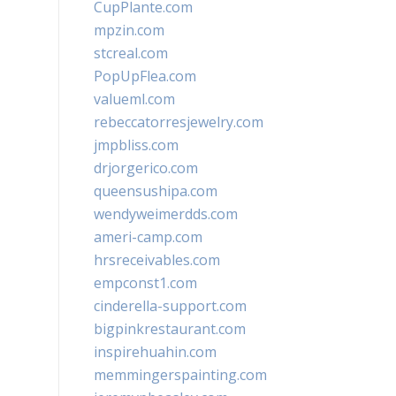
CupPlante.com
mpzin.com
stcreal.com
PopUpFlea.com
valueml.com
rebeccatorresjewelry.com
jmpbliss.com
drjorgerico.com
queensushipa.com
wendyweimerdds.com
ameri-camp.com
hrsreceivables.com
empconst1.com
cinderella-support.com
bigpinkrestaurant.com
inspirehuahin.com
memmingerspainting.com