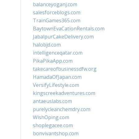
balanceyoganj.com
salesforceblogs.com
TrainGames365.com
BaytownEvaCationRentals.com
JabalpurCakeDelivery.com
halobjd.com
intelligenceqatar.com
PikaPikaApp.com
takecareofbusinessdfw.org
HamadaOfJapan.com
VersifyLifestyle.com
kingscreekadventures.com
antaeuslabs.com
purelycleanchemdry.com
WishOping.com
shoplegacee.com
bonvivantshop.com