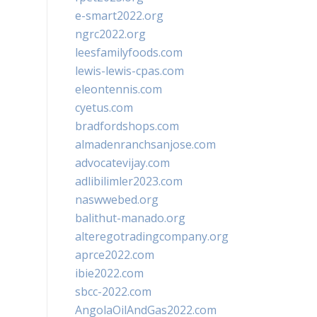
e-smart2022.org
ngrc2022.org
leesfamilyfoods.com
lewis-lewis-cpas.com
eleontennis.com
cyetus.com
bradfordshops.com
almadenranchsanjose.com
advocatevijay.com
adlibilimler2023.com
naswwebed.org
balithut-manado.org
alteregotradingcompany.org
aprce2022.com
ibie2022.com
sbcc-2022.com
AngolaOilAndGas2022.com