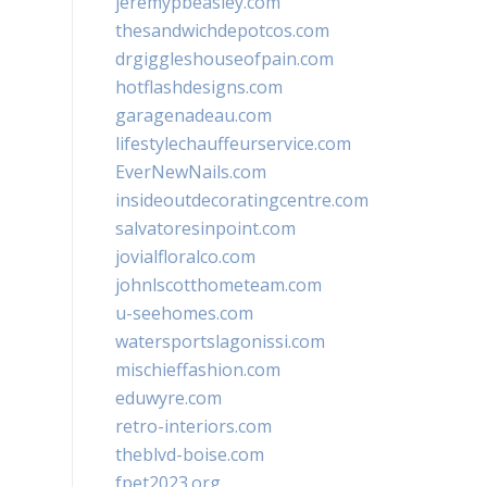
jeremypbeasley.com
thesandwichdepotcos.com
drgiggleshouseofpain.com
hotflashdesigns.com
garagenadeau.com
lifestylechauffeurservice.com
EverNewNails.com
insideoutdecoratingcentre.com
salvatoresinpoint.com
jovialfloralco.com
johnlscotthometeam.com
u-seehomes.com
watersportslagonissi.com
mischieffashion.com
eduwyre.com
retro-interiors.com
theblvd-boise.com
fpet2023.org