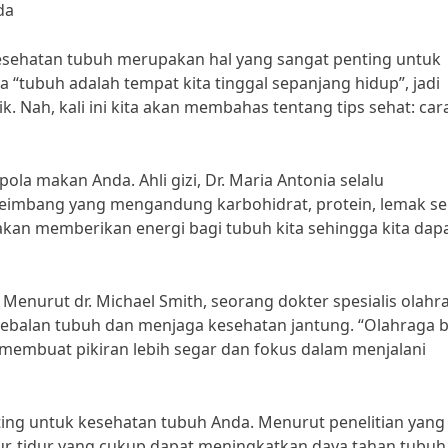
da
 Kesehatan tubuh merupakan hal yang sangat penting untuk
“tubuh adalah tempat kita tinggal sepanjang hidup”, jadi
 Nah, kali ini kita akan membahas tentang tips sehat: car
a makan Anda. Ahli gizi, Dr. Maria Antonia selalu
mbang yang mengandung karbohidrat, protein, lemak se
akan memberikan energi bagi tubuh kita sehingga kita dap
. Menurut dr. Michael Smith, seorang dokter spesialis olahr
kebalan tubuh dan menjaga kesehatan jantung. “Olahraga 
 membuat pikiran lebih segar dan fokus dalam menjalani
nting untuk kesehatan tubuh Anda. Menurut penelitian yang
dur, tidur yang cukup dapat meningkatkan daya tahan tubuh