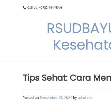
Skip
Call Us: +2782 444 YEAH
to
content
RSUDBAYU
Kesehat
Tips Sehat: Cara Me
Posted on
September 15, 2024
by
adminrsu