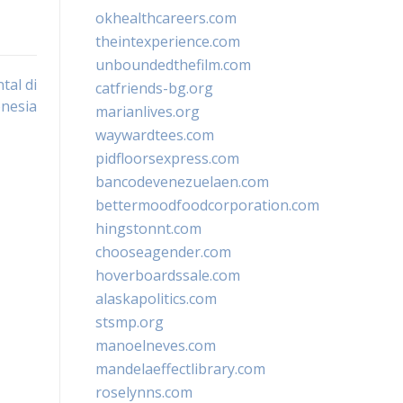
okhealthcareers.com
theintexperience.com
unboundedthefilm.com
tal di
catfriends-bg.org
nesia
marianlives.org
waywardtees.com
pidfloorsexpress.com
bancodevenezuelaen.com
bettermoodfoodcorporation.com
hingstonnt.com
chooseagender.com
hoverboardssale.com
alaskapolitics.com
stsmp.org
manoelneves.com
mandelaeffectlibrary.com
roselynns.com