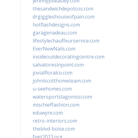
jeremypbeasley.com
thesandwichdepotcos.com
drgiggleshouseofpain.com
hotflashdesigns.com
garagenadeau.com
lifestylechauffeurservice.com
EverNewNails.com
insideoutdecoratingcentre.com
salvatoresinpoint.com
jovialfloralco.com
johnlscotthometeam.com
u-seehomes.com
watersportslagonissi.com
mischieffashion.com
eduwyre.com
retro-interiors.com
theblvd-boise.com
fpet2023.org