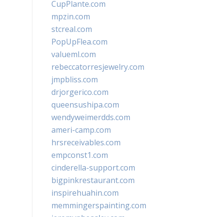
CupPlante.com
mpzin.com
stcreal.com
PopUpFlea.com
valueml.com
rebeccatorresjewelry.com
jmpbliss.com
drjorgerico.com
queensushipa.com
wendyweimerdds.com
ameri-camp.com
hrsreceivables.com
empconst1.com
cinderella-support.com
bigpinkrestaurant.com
inspirehuahin.com
memmingerspainting.com