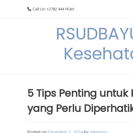
Skip
Call Us: +2782 444 YEAH
to
content
RSUDBAYU
Kesehat
5 Tips Penting untuk
yang Perlu Diperhati
Posted on
December 1, 2024
by
adminrsu