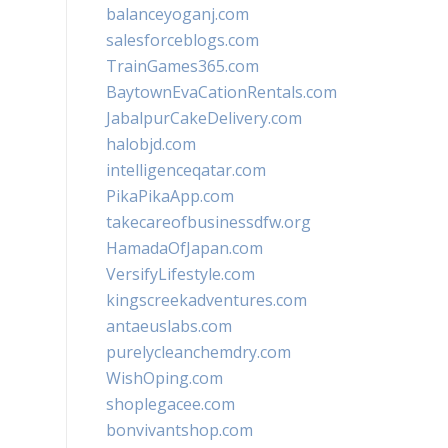
balanceyoganj.com
salesforceblogs.com
TrainGames365.com
BaytownEvaCationRentals.com
JabalpurCakeDelivery.com
halobjd.com
intelligenceqatar.com
PikaPikaApp.com
takecareofbusinessdfw.org
HamadaOfJapan.com
VersifyLifestyle.com
kingscreekadventures.com
antaeuslabs.com
purelycleanchemdry.com
WishOping.com
shoplegacee.com
bonvivantshop.com