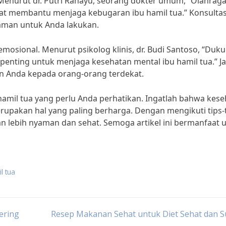
 Menurut dr. Putri Rahayu, seorang dokter umum, “Olahrag
apat membantu menjaga kebugaran ibu hamil tua.” Konsulta
aman untuk Anda lakukan.
mosional. Menurut psikolog klinis, dr. Budi Santoso, “Duk
penting untuk menjaga kesehatan mental ibu hamil tua.” J
n Anda kepada orang-orang terdekat.
u hamil tua yang perlu Anda perhatikan. Ingatlah bahwa kes
upakan hal yang paling berharga. Dengan mengikuti tips-
an lebih nyaman dan sehat. Semoga artikel ini bermanfaat 
l tua
ering
Resep Makanan Sehat untuk Diet Sehat dan S