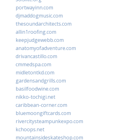
portwayinn.com
djmaddogmusic.com
thesoundarchitects.com
allin1roofing.com
keepjudgewebb.com
anatomyofadventure.com
drivancastillo.com
cmmedspa.com
midletontkd.com
gardensandgrills.com
basilfoodwine.com
nikko-tochigi.net
caribbean-corner.com
bluemoongiftcards.com
rivercitysteampunkexpo.com
kchoops.net
mountainsideskateshop.com