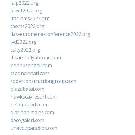
ialp2022.org
klivet2022.org
ifac-hms2022.org
taoms2022.org
iias-euromena-conference2022.org
ivd2022.org
csity2022.org
ibsarstudyabroad.com
bennusehgall.com
tsecincinnati.com
roderconstructiongroup.com
plazabatai.com
hawkscayresort.com
hellonquads.com
diarioanimales.com
decogaleri.com
unavozparadios.com