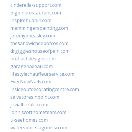
cinderella-support.com
bigpinkrestaurant.com
inspirehuahin.com
memmingerspainting.com
jeremypbeasley.com
thesandwichdepotcos.com
drgiggleshouseofpain.com
hotflashdesigns.com
garagenadeau.com
lifestylechauffeurservice.com
EverNewNails.com
insideoutdecoratingcentre.com
salvatoresinpoint.com
jovialfloralco.com
johnlscotthometeam.com
u-seehomes.com
watersportslagonissi.com