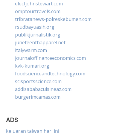
electjohnstewart.com
omptourtravels.com
tribratanews-polreskebumen.com
rsudbayuasih.org
publikjurnalistik.org
juneteenthapparel.net
italywarm.com
journaloffinanceeconomics.com
kvk-kumari.org
foodscienceandtechnology.com
scisportsscience.com
addisababacuisineaz.com
burgerimcamas.com
ADS
keluaran taiwan hari ini