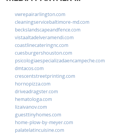
vwrepairarlington.com
cleaningservicebaltimore-md.com
beckslandscapeandfence.com
vistaaltadelveramendi.com
coastlinecateringnc.com
cuesburgershouston.com
psicologiaespecializadaencampeche.com
dmtacos.com
crescentstreetprinting.com
hornopizza.com
driveadragster.com
hematologa.com
lizaivanov.com
guesttinyhomes.com
home-plow-by-meyer.com
palatelatincuisine.com