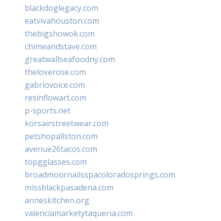
blackdoglegacy.com
eatvivahouston.com
thebigshowok.com
chimeandstave.com
greatwallseafoodny.com
theloverose.com
gabriovoice.com
resinflowart.com
p-sports.net
korsairstreetwear.com
petshopallston.com
avenue26tacos.com
topgglasses.com
broadmoornailsspacoloradosprings.com
missblackpasadena.com
anneskitchen.org
valenciamarketytaqueria.com