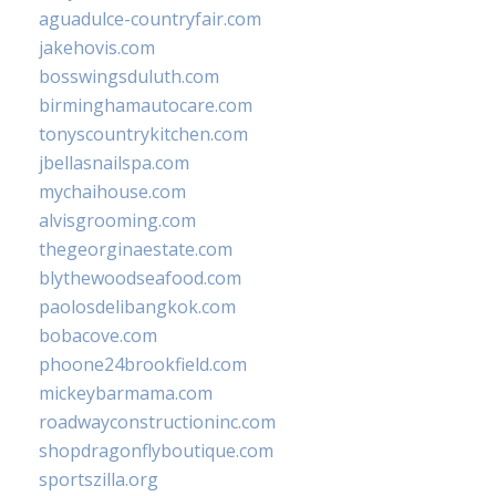
aguadulce-countryfair.com
jakehovis.com
bosswingsduluth.com
birminghamautocare.com
tonyscountrykitchen.com
jbellasnailspa.com
mychaihouse.com
alvisgrooming.com
thegeorginaestate.com
blythewoodseafood.com
paolosdelibangkok.com
bobacove.com
phoone24brookfield.com
mickeybarmama.com
roadwayconstructioninc.com
shopdragonflyboutique.com
sportszilla.org