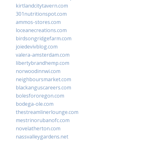
kirtlandcitytavern.com
301nutritionspot.com
ammos-stores.com
loceanecreations.com
birdsongridgefarm.com
joiedevivblog.com
valera-amsterdam.com
libertybrandhemp.com
norwoodinnwi.com
neighboursmarket.com
blackanguscareers.com
bolesfororegon.com
bodega-ole.com
thestreamlinerlounge.com
mestrinorubanofc.com
novelatherton.com
nassvalleygardens.net