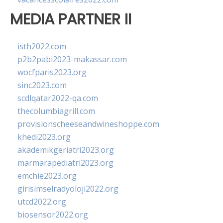
MEDIA PARTNER II
isth2022.com
p2b2pabi2023-makassar.com
wocfparis2023.org
sinc2023.com
scdlqatar2022-qa.com
thecolumbiagrill.com
provisionscheeseandwineshoppe.com
khedi2023.org
akademikgeriatri2023.org
marmarapediatri2023.org
emchie2023.org
girisimselradyoloji2022.org
utcd2022.org
biosensor2022.org