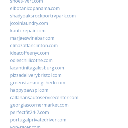
shoes-vert.com
elbotanicopanama.com
shadyoaksrockportrvpark.com
jccoinlaundry.com
kautorepair.com
marjaeswinebar.com
elmazatlanclinton.com
ideacoffeenyc.com
odieschillicothe.com
lacantinitagalesburg.com
pizzadeliverybristol.com
greenstarsmogcheck.com
happypawspl.com
callahansautoservicecenter.com
georgiascornermarket.com
perfectfit24-7.com
portugalprivatedriver.com
von-racer.com