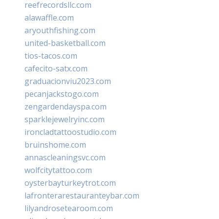
reefrecordsllc.com
alawaffle.com
aryouthfishing.com
united-basketball.com
tios-tacos.com
cafecito-satx.com
graduacionviu2023.com
pecanjackstogo.com
zengardendayspa.com
sparklejewelryinc.com
ironcladtattoostudio.com
bruinshome.com
annascleaningsvc.com
wolfcitytattoo.com
oysterbayturkeytrot.com
lafronterarestauranteybar.com
lilyandrosetearoom.com