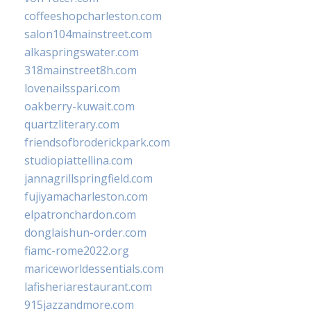
coffeeshopcharleston.com
salon104mainstreet.com
alkaspringswater.com
318mainstreet8h.com
lovenailsspari.com
oakberry-kuwait.com
quartzliterary.com
friendsofbroderickpark.com
studiopiattellina.com
jannagrillspringfield.com
fujiyamacharleston.com
elpatronchardon.com
donglaishun-order.com
fiamc-rome2022.org
mariceworldessentials.com
lafisheriarestaurant.com
915jazzandmore.com