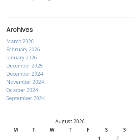
navigation
Archives
March 2026
February 2026
January 2026
December 2025
December 2024
November 2024
October 2024
September 2024
August 2026
M
T
W
T
F
S
S
1
2