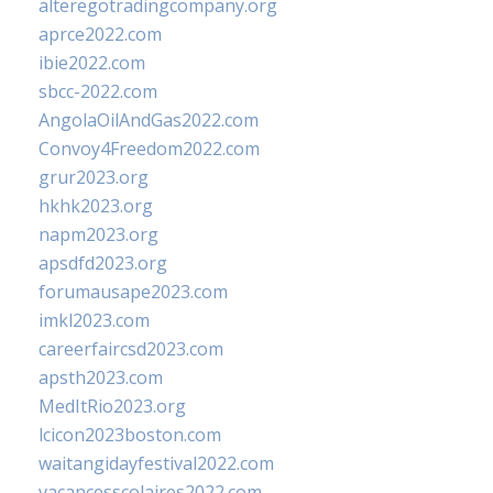
alteregotradingcompany.org
aprce2022.com
ibie2022.com
sbcc-2022.com
AngolaOilAndGas2022.com
Convoy4Freedom2022.com
grur2023.org
hkhk2023.org
napm2023.org
apsdfd2023.org
forumausape2023.com
imkl2023.com
careerfaircsd2023.com
apsth2023.com
MedItRio2023.org
lcicon2023boston.com
waitangidayfestival2022.com
vacancesscolaires2022.com