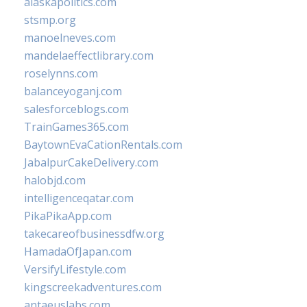
alaskapolitics.com
stsmp.org
manoelneves.com
mandelaeffectlibrary.com
roselynns.com
balanceyoganj.com
salesforceblogs.com
TrainGames365.com
BaytownEvaCationRentals.com
JabalpurCakeDelivery.com
halobjd.com
intelligenceqatar.com
PikaPikaApp.com
takecareofbusinessdfw.org
HamadaOfJapan.com
VersifyLifestyle.com
kingscreekadventures.com
antaeuslabs.com