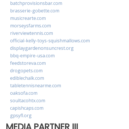
batchprovisionsbar.com
brasserie-gobette.com
musicrearte.com
morseysfarms.com
riverviewtennis.com
official-kelly-toys-squishmallows.com
displaygardenonsuncrest.org
bbq-empire-usa.com
feedstoreva.com
drogopets.com
ediblechalk.com
tabletennisnearme.com
oaksofa.com
soultacohtx.com
capishcaps.com
gpsyfl.org
MEDIA PARTNER III