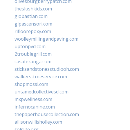
olivesburgberrypatch.com
theslushkids.com
giobastian.com
glpascensori.com
rifloorepoxy.com
woolleymillingandpaving.com
uptonpvd.com
2troublegrill.com
casateranga.com
sticksandstonesstudiooh.com
walkers-treeservice.com
shopmossi.com
untamedcollectivesd.com
mxpwellness.com
infernocanine.com
thepaperhousecollection.com
allisonwillisholley.com
solslite.org