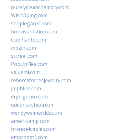
purelycleanchemdry.com
WishOping.com
shoplegacee.com
bonvivantshop.com
CupPlante.com
mpzin.com
stcreal.com
PopUpFlea.com
valueml.com
rebeccatorresjewelry.com
jmpbliss.com
drjorgerico.com
queensushipa.com
wendyweimerdds.com
ameri-camp.com
hrsreceivables.com
empconst1.com