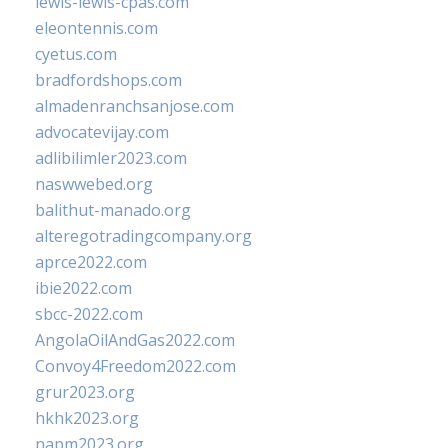
lewis-lewis-cpas.com
eleontennis.com
cyetus.com
bradfordshops.com
almadenranchsanjose.com
advocatevijay.com
adlibilimler2023.com
naswwebed.org
balithut-manado.org
alteregotradingcompany.org
aprce2022.com
ibie2022.com
sbcc-2022.com
AngolaOilAndGas2022.com
Convoy4Freedom2022.com
grur2023.org
hkhk2023.org
napm2023.org