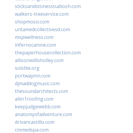
sticksandstonesstudiooh.com
walkers-treeservice.com
shopmossi.com
untamedcollectivesd.com
mxpwellness.com
infernocanine.com
thepaperhousecollection.com
allisonwillisholley.com
solslite.org
portwayinn.com
djmaddogmusic.com
thesoundarchitects.com
allin1roofing.com
keepjudgewebb.com
anatomyofadventure.com
drivancastillo.com
cmmedspa.com