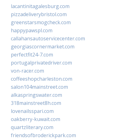
lacantinitagalesburg.com
pizzadeliverybristol.com
greenstarsmogcheck.com
happypawspl.com
callahansautoservicecenter.com
georgiascornermarket.com
perfectfit24-7.com
portugalprivatedriver.com
von-racer.com
coffeeshopcharleston.com
salon104mainstreet.com
alkaspringswater.com
318mainstreet8h.com
lovenailsspari.com
oakberry-kuwait.com
quartzliterary.com
friendsofbroderickpark.com