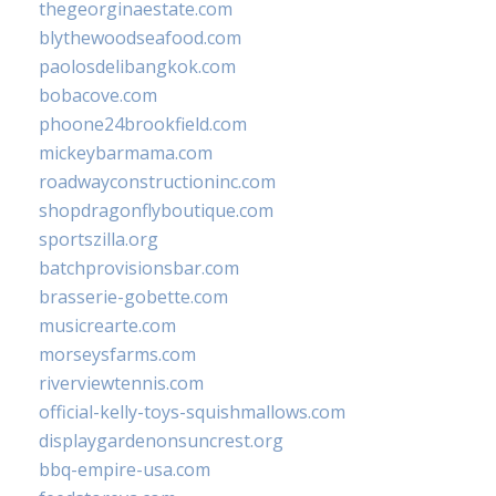
thegeorginaestate.com
blythewoodseafood.com
paolosdelibangkok.com
bobacove.com
phoone24brookfield.com
mickeybarmama.com
roadwayconstructioninc.com
shopdragonflyboutique.com
sportszilla.org
batchprovisionsbar.com
brasserie-gobette.com
musicrearte.com
morseysfarms.com
riverviewtennis.com
official-kelly-toys-squishmallows.com
displaygardenonsuncrest.org
bbq-empire-usa.com