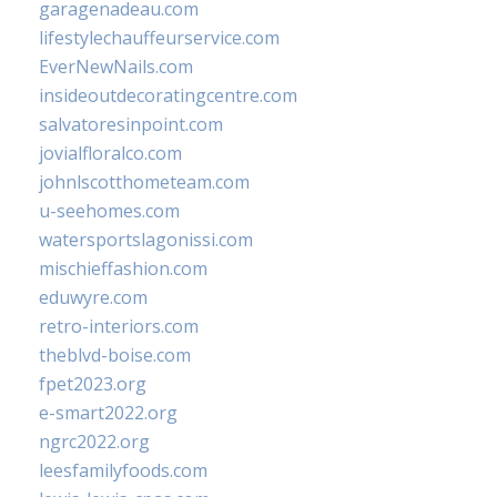
garagenadeau.com
lifestylechauffeurservice.com
EverNewNails.com
insideoutdecoratingcentre.com
salvatoresinpoint.com
jovialfloralco.com
johnlscotthometeam.com
u-seehomes.com
watersportslagonissi.com
mischieffashion.com
eduwyre.com
retro-interiors.com
theblvd-boise.com
fpet2023.org
e-smart2022.org
ngrc2022.org
leesfamilyfoods.com