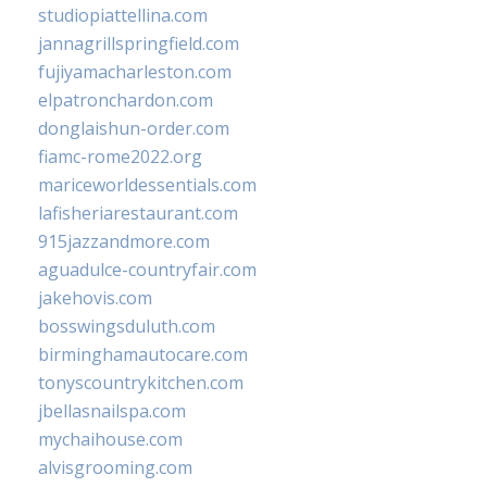
studiopiattellina.com
jannagrillspringfield.com
fujiyamacharleston.com
elpatronchardon.com
donglaishun-order.com
fiamc-rome2022.org
mariceworldessentials.com
lafisheriarestaurant.com
915jazzandmore.com
aguadulce-countryfair.com
jakehovis.com
bosswingsduluth.com
birminghamautocare.com
tonyscountrykitchen.com
jbellasnailspa.com
mychaihouse.com
alvisgrooming.com