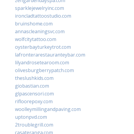
zengardendayspa.com
sparklejewelryinc.com
ironcladtattoostudio.com
bruinshome.com
annascleaningsvc.com
wolfcitytattoo.com
oysterbayturkeytrot.com
lafronterarestauranteybar.com
lilyandrosetearoom.com
olivesburgberrypatch.com
theslushkids.com
giobastian.com
glpascensori.com
rifloorepoxy.com
woolleymillingandpaving.com
uptonpvd.com
2troublegrill.com
casateranga.com