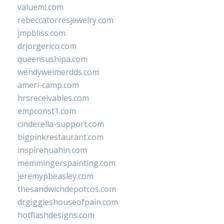
valueml.com
rebeccatorresjewelry.com
jmpbliss.com
drjorgerico.com
queensushipa.com
wendyweimerdds.com
ameri-camp.com
hrsreceivables.com
empconst1.com
cinderella-support.com
bigpinkrestaurant.com
inspirehuahin.com
memmingerspainting.com
jeremypbeasley.com
thesandwichdepotcos.com
drgiggleshouseofpain.com
hotflashdesigns.com