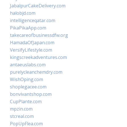
JabalpurCakeDelivery.com
halobjd.com
intelligenceqatar.com
PikaPikaApp.com
takecareofbusinessdfw.org
HamadaOfJapan.com
VersifyLifestyle.com
kingscreekadventures.com
antaeuslabs.com
purelycleanchemdry.com
WishOping.com
shoplegacee.com
bonvivantshop.com
CupPlante.com
mpzin.com
stcreal.com
PopUpFlea.com