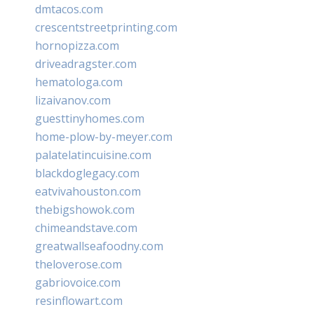
dmtacos.com
crescentstreetprinting.com
hornopizza.com
driveadragster.com
hematologa.com
lizaivanov.com
guesttinyhomes.com
home-plow-by-meyer.com
palatelatincuisine.com
blackdoglegacy.com
eatvivahouston.com
thebigshowok.com
chimeandstave.com
greatwallseafoodny.com
theloverose.com
gabriovoice.com
resinflowart.com