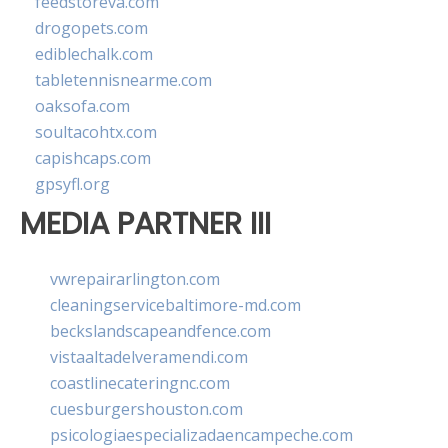
feedstoreva.com
drogopets.com
ediblechalk.com
tabletennisnearme.com
oaksofa.com
soultacohtx.com
capishcaps.com
gpsyfl.org
MEDIA PARTNER III
vwrepairarlington.com
cleaningservicebaltimore-md.com
beckslandscapeandfence.com
vistaaltadelveramendi.com
coastlinecateringnc.com
cuesburgershouston.com
psicologiaespecializadaencampeche.com