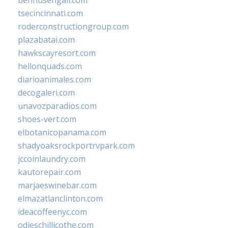
bennusehgall.com
tsecincinnati.com
roderconstructiongroup.com
plazabatai.com
hawkscayresort.com
hellonquads.com
diarioanimales.com
decogaleri.com
unavozparadios.com
shoes-vert.com
elbotanicopanama.com
shadyoaksrockportrvpark.com
jccoinlaundry.com
kautorepair.com
marjaeswinebar.com
elmazatlanclinton.com
ideacoffeenyc.com
odieschillicothe.com