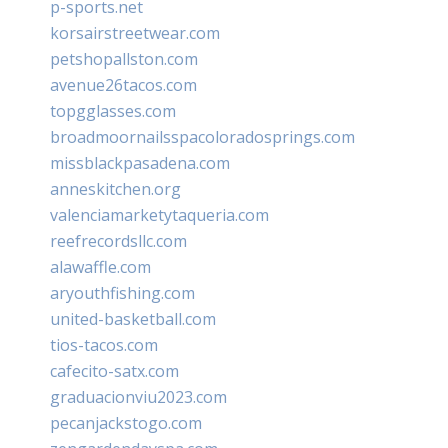
p-sports.net
korsairstreetwear.com
petshopallston.com
avenue26tacos.com
topgglasses.com
broadmoornailsspacoloradosprings.com
missblackpasadena.com
anneskitchen.org
valenciamarketytaqueria.com
reefrecordsllc.com
alawaffle.com
aryouthfishing.com
united-basketball.com
tios-tacos.com
cafecito-satx.com
graduacionviu2023.com
pecanjackstogo.com