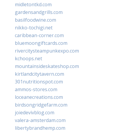
midletontkd.com
gardensandgrills.com
basilfoodwine.com
nikko-tochigi.net
caribbean-corner.com
bluemoongiftcards.com
rivercitysteampunkexpo.com
kchoops.net
mountainsideskateshop.com
kirtlandcitytavern.com
301nutritionspot.com
ammos-stores.com
loceanecreations.com
birdsongridgefarm.com
joiedevivblog.com
valera-amsterdam.com
libertybrandhemp.com