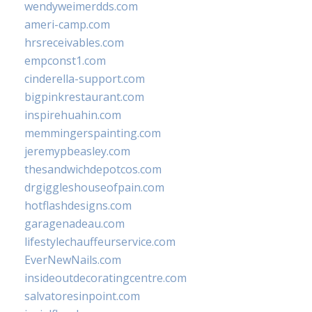
wendyweimerdds.com
ameri-camp.com
hrsreceivables.com
empconst1.com
cinderella-support.com
bigpinkrestaurant.com
inspirehuahin.com
memmingerspainting.com
jeremypbeasley.com
thesandwichdepotcos.com
drgiggleshouseofpain.com
hotflashdesigns.com
garagenadeau.com
lifestylechauffeurservice.com
EverNewNails.com
insideoutdecoratingcentre.com
salvatoresinpoint.com