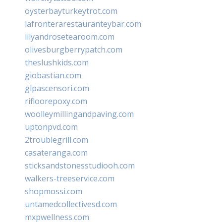
oysterbayturkeytrot.com
lafronterarestauranteybar.com
lilyandrosetearoom.com
olivesburgberrypatch.com
theslushkids.com
giobastian.com
glpascensori.com
rifloorepoxy.com
woolleymillingandpaving.com
uptonpvd.com
2troublegrill.com
casateranga.com
sticksandstonesstudiooh.com
walkers-treeservice.com
shopmossi.com
untamedcollectivesd.com
mxpwellness.com