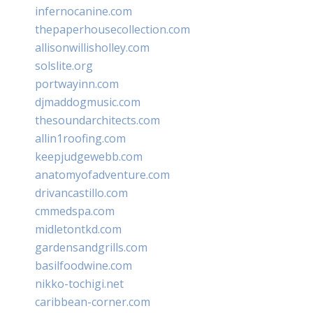
infernocanine.com
thepaperhousecollection.com
allisonwillisholley.com
solslite.org
portwayinn.com
djmaddogmusic.com
thesoundarchitects.com
allin1roofing.com
keepjudgewebb.com
anatomyofadventure.com
drivancastillo.com
cmmedspa.com
midletontkd.com
gardensandgrills.com
basilfoodwine.com
nikko-tochigi.net
caribbean-corner.com