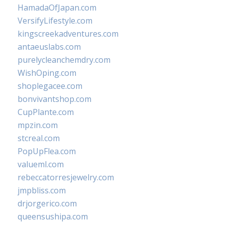
HamadaOfJapan.com
VersifyLifestyle.com
kingscreekadventures.com
antaeuslabs.com
purelycleanchemdry.com
WishOping.com
shoplegacee.com
bonvivantshop.com
CupPlante.com
mpzin.com
stcreal.com
PopUpFlea.com
valueml.com
rebeccatorresjewelry.com
jmpbliss.com
drjorgerico.com
queensushipa.com