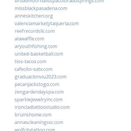
broadmoornailsspacoloradosprings.com
missblackpasadena.com
anneskitchen.org
valenciamarketytaqueria.com
reefrecordsllc.com
alawaffle.com
aryouthfishing.com
united-basketball.com
tios-tacos.com
cafecito-satx.com
graduacionviu2023.com
pecanjackstogo.com
zengardendayspa.com
sparklejewelryinc.com
ironcladtattoostudio.com
bruinshome.com
annascleaningsvc.com
wolfcitytattoo.com