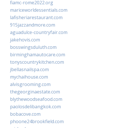
fiamc-rome2022.org
mariceworldessentials.com
lafisheriarestaurant.com
915jazzandmore.com
aguadulce-countryfair.com
jakehovis.com
bosswingsduluth.com
birminghamautocare.com
tonyscountrykitchen.com
jbellasnailspa.com
mychaihouse.com
alvisgrooming.com
thegeorginaestate.com
blythewoodseafood.com
paolosdelibangkok.com
bobacove.com
phoone24brookfield.com