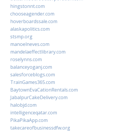
hingstonnt.com
chooseagender.com
hoverboardssale.com
alaskapolitics.com
stsmp.org
manoelneves.com
mandelaeffectlibrary.com
roselynns.com
balanceyoganj.com
salesforceblogs.com
TrainGames365.com
BaytownEvaCationRentals.com
JabalpurCakeDelivery.com
halobjd.com
intelligenceqatar.com
PikaPikaApp.com
takecareofbusinessdfw.org