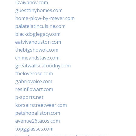
lizaivanov.com
guesttinyhomes.com
home-plow-by-meyer.com
palatelatincuisine.com
blackdoglegacy.com
eatvivahouston.com
thebigshowok.com
chimeandstave.com
greatwallseafoodny.com
theloverose.com
gabriovoice.com
resinflowart.com
p-sports.net
korsairstreetwear.com
petshopallston.com
avenue26tacos.com
topgglasses.com