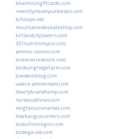
bluemoongiftcards.com
rivercitysteampunkexpo.com
kchoops.net
mountainsideskateshop.com
kirtlandcitytavern.com
301nutritionspot.com
ammos-stores.com
loceanecreations.com
birdsongridgefarm.com
joiedevivblog.com
valera-amsterdam.com
libertybrandhemp.com
norwoodinnwi.com
neighboursmarket.com
blackanguscareers.com
bolesfororegon.com
bodega-ole.com