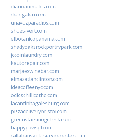
diarioanimales.com
decogaleri.com
unavozparadios.com
shoes-vert.com
elbotanicopanama.com
shadyoaksrockportrvpark.com
jccoinlaundry.com
kautorepair.com
marjaeswinebar.com
elmazatlanclinton.com
ideacoffeenyc.com
odieschillicothe.com
lacantinitagalesburg.com
pizzadeliverybristol.com
greenstarsmogcheck.com
happypawspl.com
callahansautoservicecenter.com