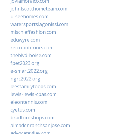
jovialfloralco.com
johnlscotthometeam.com
u-seehomes.com
watersportslagonissi.com
mischieffashion.com
eduwyre.com
retro-interiors.com
theblvd-boise.com
fpet2023.org
e-smart2022.org
ngrc2022.org
leesfamilyfoods.com
lewis-lewis-cpas.com
eleontennis.com
cyetus.com
bradfordshops.com
almadenranchsanjose.com
advocatevijay.com