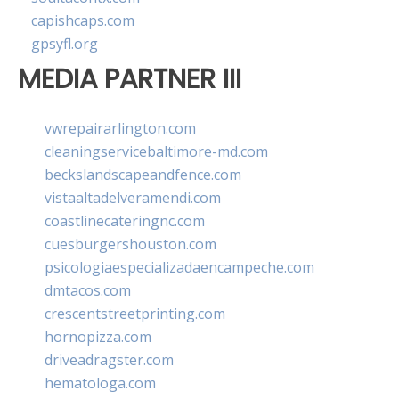
capishcaps.com
gpsyfl.org
MEDIA PARTNER III
vwrepairarlington.com
cleaningservicebaltimore-md.com
beckslandscapeandfence.com
vistaaltadelveramendi.com
coastlinecateringnc.com
cuesburgershouston.com
psicologiaespecializadaencampeche.com
dmtacos.com
crescentstreetprinting.com
hornopizza.com
driveadragster.com
hematologa.com