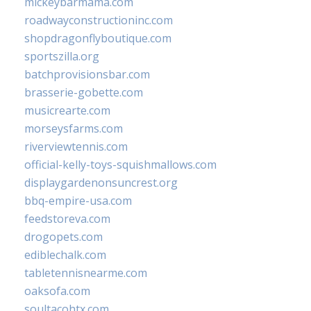
mickeybarmama.com
roadwayconstructioninc.com
shopdragonflyboutique.com
sportszilla.org
batchprovisionsbar.com
brasserie-gobette.com
musicrearte.com
morseysfarms.com
riverviewtennis.com
official-kelly-toys-squishmallows.com
displaygardenonsuncrest.org
bbq-empire-usa.com
feedstoreva.com
drogopets.com
ediblechalk.com
tabletennisnearme.com
oaksofa.com
soultacohtx.com