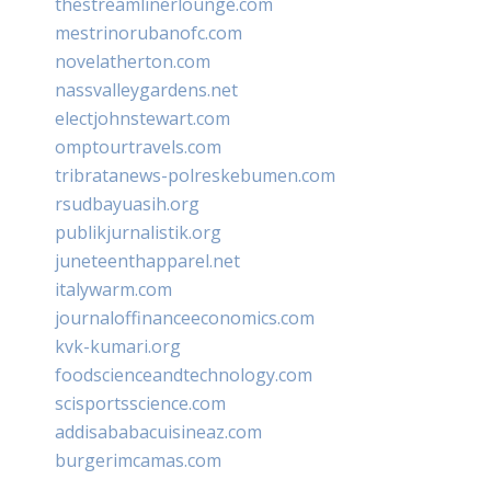
thestreamlinerlounge.com
mestrinorubanofc.com
novelatherton.com
nassvalleygardens.net
electjohnstewart.com
omptourtravels.com
tribratanews-polreskebumen.com
rsudbayuasih.org
publikjurnalistik.org
juneteenthapparel.net
italywarm.com
journaloffinanceeconomics.com
kvk-kumari.org
foodscienceandtechnology.com
scisportsscience.com
addisababacuisineaz.com
burgerimcamas.com