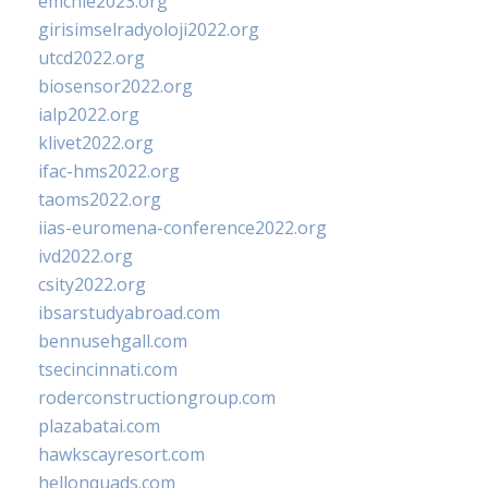
emchie2023.org
girisimselradyoloji2022.org
utcd2022.org
biosensor2022.org
ialp2022.org
klivet2022.org
ifac-hms2022.org
taoms2022.org
iias-euromena-conference2022.org
ivd2022.org
csity2022.org
ibsarstudyabroad.com
bennusehgall.com
tsecincinnati.com
roderconstructiongroup.com
plazabatai.com
hawkscayresort.com
hellonquads.com