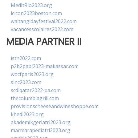
MedItRio2023.org
lcicon2023boston.com
waitangidayfestival2022.com
vacancesscolaires2022.com
MEDIA PARTNER II
isth2022.com
p2b2pabi2023-makassar.com
wocfparis2023.org
sinc2023.com
scdlqatar2022-qa.com
thecolumbiagrill.com
provisionscheeseandwineshoppe.com
khedi2023.org
akademikgeriatri2023.org
marmarapediatri2023.org