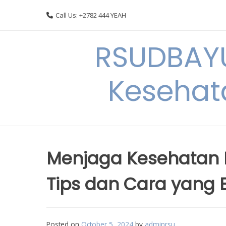
Skip
Call Us: +2782 444 YEAH
to
content
RSUDBAYU
Kesehat
Menjaga Kesehatan M
Tips dan Cara yang E
Posted on
October 5, 2024
by
adminrsu