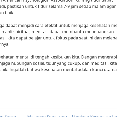
h American Psychological Association, kurang tidur dapat
di, pastikan untuk tidur selama 7-9 jam setiap malam agar
an baik.
 juga dapat menjadi cara efektif untuk menjaga kesehatan me
an ahli spiritual, meditasi dapat membantu menenangkan
si, kita dapat belajar untuk fokus pada saat ini dan melep
rnya.
sehatan mental di tengah kesibukan kita. Dengan menerap
enjaga hubungan sosial, tidur yang cukup, dan meditasi, kita
baik. Ingatlah bahwa kesehatan mental adalah kunci utama
an Saran
Makanan Sehat untuk Menjaga Kesehatan Ja