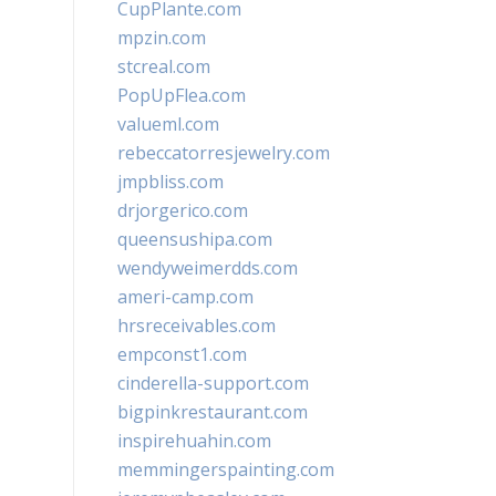
CupPlante.com
mpzin.com
stcreal.com
PopUpFlea.com
valueml.com
rebeccatorresjewelry.com
jmpbliss.com
drjorgerico.com
queensushipa.com
wendyweimerdds.com
ameri-camp.com
hrsreceivables.com
empconst1.com
cinderella-support.com
bigpinkrestaurant.com
inspirehuahin.com
memmingerspainting.com