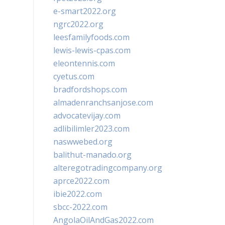
e-smart2022.org
ngrc2022.org
leesfamilyfoods.com
lewis-lewis-cpas.com
eleontennis.com
cyetus.com
bradfordshops.com
almadenranchsanjose.com
advocatevijay.com
adlibilimler2023.com
naswwebed.org
balithut-manado.org
alteregotradingcompany.org
aprce2022.com
ibie2022.com
sbcc-2022.com
AngolaOilAndGas2022.com