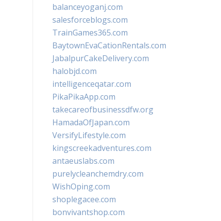
balanceyoganj.com
salesforceblogs.com
TrainGames365.com
BaytownEvaCationRentals.com
JabalpurCakeDelivery.com
halobjd.com
intelligenceqatar.com
PikaPikaApp.com
takecareofbusinessdfw.org
HamadaOfJapan.com
VersifyLifestyle.com
kingscreekadventures.com
antaeuslabs.com
purelycleanchemdry.com
WishOping.com
shoplegacee.com
bonvivantshop.com