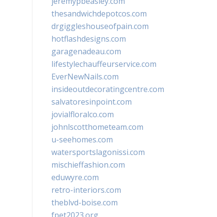
jeremypbeasley.com
thesandwichdepotcos.com
drgiggleshouseofpain.com
hotflashdesigns.com
garagenadeau.com
lifestylechauffeurservice.com
EverNewNails.com
insideoutdecoratingcentre.com
salvatoresinpoint.com
jovialfloralco.com
johnlscotthometeam.com
u-seehomes.com
watersportslagonissi.com
mischieffashion.com
eduwyre.com
retro-interiors.com
theblvd-boise.com
fpet2023.org