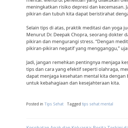
mental. Menurut penelitian yang dilakukan ole
meningkatkan risiko depresi dan kecemasan. Ja
pikiran dan tubuh kita dapat beristirahat deng
Selain tips di atas, praktik meditasi dan yoga
Menurut Dr. Deepak Chopra, seorang dokter d
pikiran dan mengurangi stress. “Dengan medita
pikiran-pikiran negatif yang mengganggu,” uja
Jadi, jangan remehkan pentingnya menjaga ke
tips dan cara yang efektif seperti olahraga, m
dapat menjaga kesehatan mental kita dengan 
untuk kebahagiaan dan kesejahteraan kita.
Posted in
Tips Sehat
Tagged
tips sehat mental
Kesehatan Anak dan Keluarga: Berita Terkini d