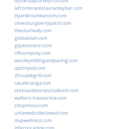
oysterbayturkeytrot.com
lafronterarestauranteybar.com
lilyandrosetearoom.com
olivesburgberrypatch.com
theslushkids.com
giobastian.com
glpascensori.com
rifloorepoxy.com
woolleymillingandpaving.com
uptonpvd.com
2troublegrill.com
casateranga.com
sticksandstonesstudiooh.com
walkers-treeservice.com
shopmossi.com
untamedcollectivesd.com
mxpwellness.com
infernocanine.com