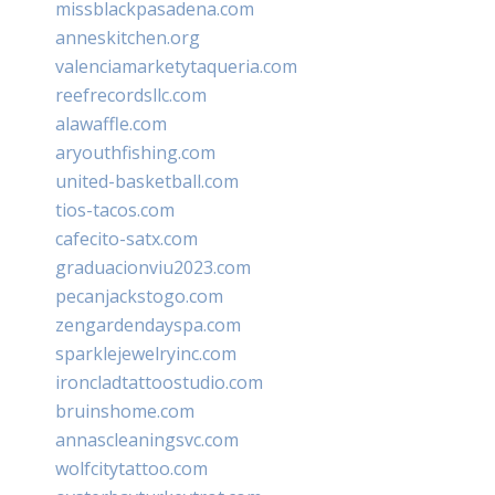
missblackpasadena.com
anneskitchen.org
valenciamarketytaqueria.com
reefrecordsllc.com
alawaffle.com
aryouthfishing.com
united-basketball.com
tios-tacos.com
cafecito-satx.com
graduacionviu2023.com
pecanjackstogo.com
zengardendayspa.com
sparklejewelryinc.com
ironcladtattoostudio.com
bruinshome.com
annascleaningsvc.com
wolfcitytattoo.com