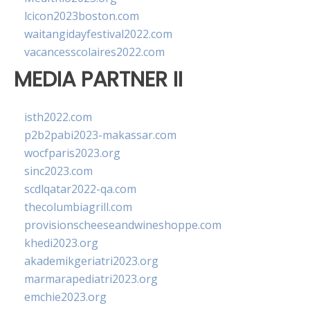
lcicon2023boston.com
waitangidayfestival2022.com
vacancesscolaires2022.com
MEDIA PARTNER II
isth2022.com
p2b2pabi2023-makassar.com
wocfparis2023.org
sinc2023.com
scdlqatar2022-qa.com
thecolumbiagrill.com
provisionscheeseandwineshoppe.com
khedi2023.org
akademikgeriatri2023.org
marmarapediatri2023.org
emchie2023.org