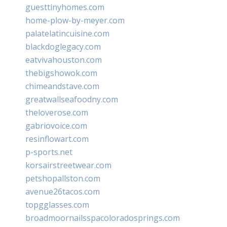
guesttinyhomes.com
home-plow-by-meyer.com
palatelatincuisine.com
blackdoglegacy.com
eatvivahouston.com
thebigshowok.com
chimeandstave.com
greatwallseafoodny.com
theloverose.com
gabriovoice.com
resinflowart.com
p-sports.net
korsairstreetwear.com
petshopallston.com
avenue26tacos.com
topgglasses.com
broadmoornailsspacoloradosprings.com