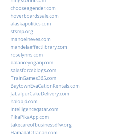
hingstonnt.com
chooseagender.com
hoverboardssale.com
alaskapolitics.com
stsmp.org
manoelneves.com
mandelaeffectlibrary.com
roselynns.com
balanceyoganj.com
salesforceblogs.com
TrainGames365.com
BaytownEvaCationRentals.com
JabalpurCakeDelivery.com
halobjd.com
intelligenceqatar.com
PikaPikaApp.com
takecareofbusinessdfw.org
HamadaOfJapan.com