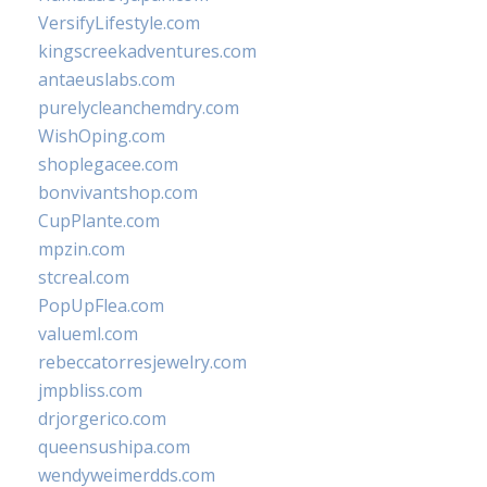
VersifyLifestyle.com
kingscreekadventures.com
antaeuslabs.com
purelycleanchemdry.com
WishOping.com
shoplegacee.com
bonvivantshop.com
CupPlante.com
mpzin.com
stcreal.com
PopUpFlea.com
valueml.com
rebeccatorresjewelry.com
jmpbliss.com
drjorgerico.com
queensushipa.com
wendyweimerdds.com