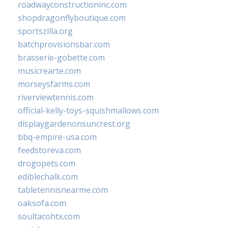
roadwayconstructioninc.com
shopdragonflyboutique.com
sportszilla.org
batchprovisionsbar.com
brasserie-gobette.com
musicrearte.com
morseysfarms.com
riverviewtennis.com
official-kelly-toys-squishmallows.com
displaygardenonsuncrest.org
bbq-empire-usa.com
feedstoreva.com
drogopets.com
ediblechalk.com
tabletennisnearme.com
oaksofa.com
soultacohtx.com