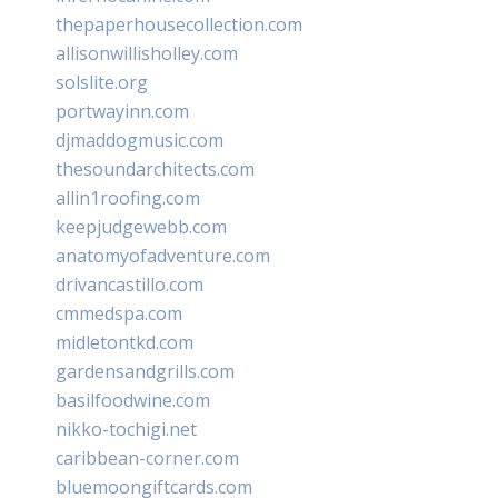
thepaperhousecollection.com
allisonwillisholley.com
solslite.org
portwayinn.com
djmaddogmusic.com
thesoundarchitects.com
allin1roofing.com
keepjudgewebb.com
anatomyofadventure.com
drivancastillo.com
cmmedspa.com
midletontkd.com
gardensandgrills.com
basilfoodwine.com
nikko-tochigi.net
caribbean-corner.com
bluemoongiftcards.com