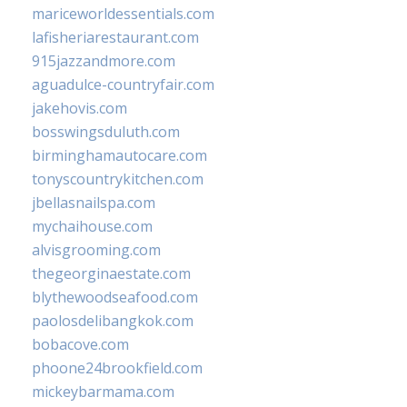
mariceworldessentials.com
lafisheriarestaurant.com
915jazzandmore.com
aguadulce-countryfair.com
jakehovis.com
bosswingsduluth.com
birminghamautocare.com
tonyscountrykitchen.com
jbellasnailspa.com
mychaihouse.com
alvisgrooming.com
thegeorginaestate.com
blythewoodseafood.com
paolosdelibangkok.com
bobacove.com
phoone24brookfield.com
mickeybarmama.com