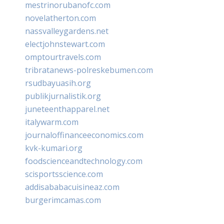
mestrinorubanofc.com
novelatherton.com
nassvalleygardens.net
electjohnstewart.com
omptourtravels.com
tribratanews-polreskebumen.com
rsudbayuasih.org
publikjurnalistik.org
juneteenthapparel.net
italywarm.com
journaloffinanceeconomics.com
kvk-kumari.org
foodscienceandtechnology.com
scisportsscience.com
addisababacuisineaz.com
burgerimcamas.com