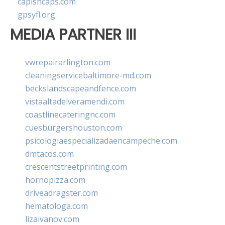
capishcaps.com
gpsyfl.org
MEDIA PARTNER III
vwrepairarlington.com
cleaningservicebaltimore-md.com
beckslandscapeandfence.com
vistaaltadelveramendi.com
coastlinecateringnc.com
cuesburgershouston.com
psicologiaespecializadaencampeche.com
dmtacos.com
crescentstreetprinting.com
hornopizza.com
driveadragster.com
hematologa.com
lizaivanov.com