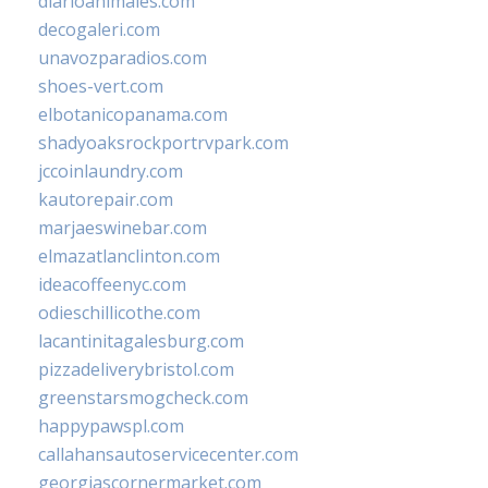
diarioanimales.com
decogaleri.com
unavozparadios.com
shoes-vert.com
elbotanicopanama.com
shadyoaksrockportrvpark.com
jccoinlaundry.com
kautorepair.com
marjaeswinebar.com
elmazatlanclinton.com
ideacoffeenyc.com
odieschillicothe.com
lacantinitagalesburg.com
pizzadeliverybristol.com
greenstarsmogcheck.com
happypawspl.com
callahansautoservicecenter.com
georgiascornermarket.com