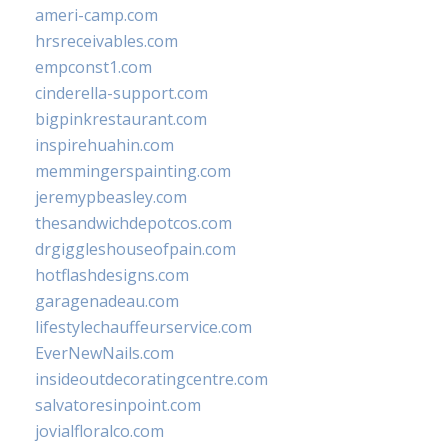
ameri-camp.com
hrsreceivables.com
empconst1.com
cinderella-support.com
bigpinkrestaurant.com
inspirehuahin.com
memmingerspainting.com
jeremypbeasley.com
thesandwichdepotcos.com
drgiggleshouseofpain.com
hotflashdesigns.com
garagenadeau.com
lifestylechauffeurservice.com
EverNewNails.com
insideoutdecoratingcentre.com
salvatoresinpoint.com
jovialfloralco.com