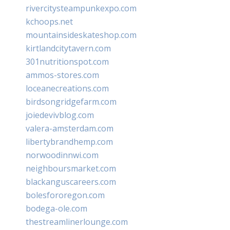
rivercitysteampunkexpo.com
kchoops.net
mountainsideskateshop.com
kirtlandcitytavern.com
301nutritionspot.com
ammos-stores.com
loceanecreations.com
birdsongridgefarm.com
joiedevivblog.com
valera-amsterdam.com
libertybrandhemp.com
norwoodinnwi.com
neighboursmarket.com
blackanguscareers.com
bolesfororegon.com
bodega-ole.com
thestreamlinerlounge.com