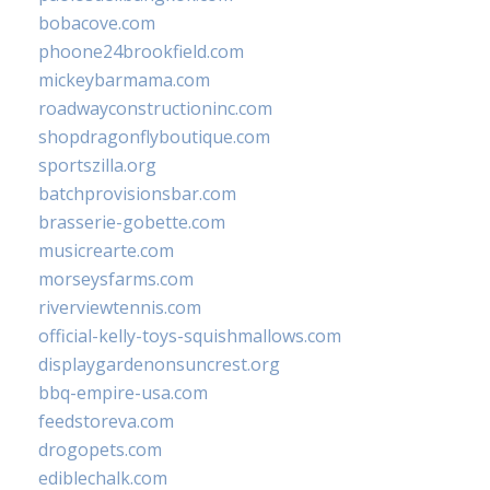
bobacove.com
phoone24brookfield.com
mickeybarmama.com
roadwayconstructioninc.com
shopdragonflyboutique.com
sportszilla.org
batchprovisionsbar.com
brasserie-gobette.com
musicrearte.com
morseysfarms.com
riverviewtennis.com
official-kelly-toys-squishmallows.com
displaygardenonsuncrest.org
bbq-empire-usa.com
feedstoreva.com
drogopets.com
ediblechalk.com