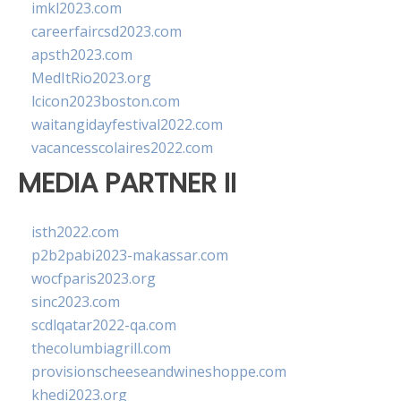
imkl2023.com
careerfaircsd2023.com
apsth2023.com
MedItRio2023.org
lcicon2023boston.com
waitangidayfestival2022.com
vacancesscolaires2022.com
MEDIA PARTNER II
isth2022.com
p2b2pabi2023-makassar.com
wocfparis2023.org
sinc2023.com
scdlqatar2022-qa.com
thecolumbiagrill.com
provisionscheeseandwineshoppe.com
khedi2023.org