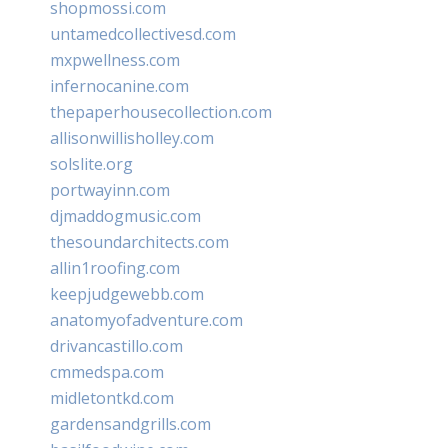
shopmossi.com
untamedcollectivesd.com
mxpwellness.com
infernocanine.com
thepaperhousecollection.com
allisonwillisholley.com
solslite.org
portwayinn.com
djmaddogmusic.com
thesoundarchitects.com
allin1roofing.com
keepjudgewebb.com
anatomyofadventure.com
drivancastillo.com
cmmedspa.com
midletontkd.com
gardensandgrills.com