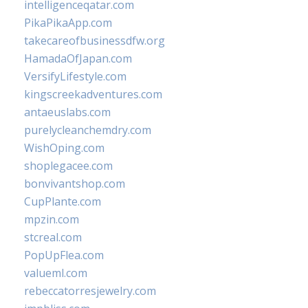
intelligenceqatar.com
PikaPikaApp.com
takecareofbusinessdfw.org
HamadaOfJapan.com
VersifyLifestyle.com
kingscreekadventures.com
antaeuslabs.com
purelycleanchemdry.com
WishOping.com
shoplegacee.com
bonvivantshop.com
CupPlante.com
mpzin.com
stcreal.com
PopUpFlea.com
valueml.com
rebeccatorresjewelry.com