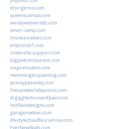
jmpbliss.com
drjorgerico.com
queensushipa.com
wendyweimerdds.com
ameri-camp.com
hrsreceivables.com
empconst1.com
cinderella-support.com
bigpinkrestaurant.com
inspirehuahin.com
memmingerspainting.com
jeremypbeasley.com
thesandwichdepotcos.com
drgiggleshouseofpain.com
hotflashdesigns.com
garagenadeau.com
lifestylechauffeurservice.com
EverNewNails.com