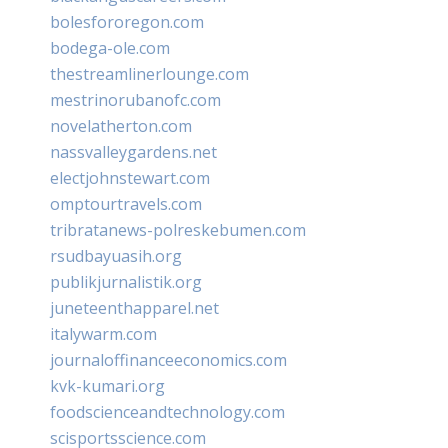
bolesfororegon.com
bodega-ole.com
thestreamlinerlounge.com
mestrinorubanofc.com
novelatherton.com
nassvalleygardens.net
electjohnstewart.com
omptourtravels.com
tribratanews-polreskebumen.com
rsudbayuasih.org
publikjurnalistik.org
juneteenthapparel.net
italywarm.com
journaloffinanceeconomics.com
kvk-kumari.org
foodscienceandtechnology.com
scisportsscience.com