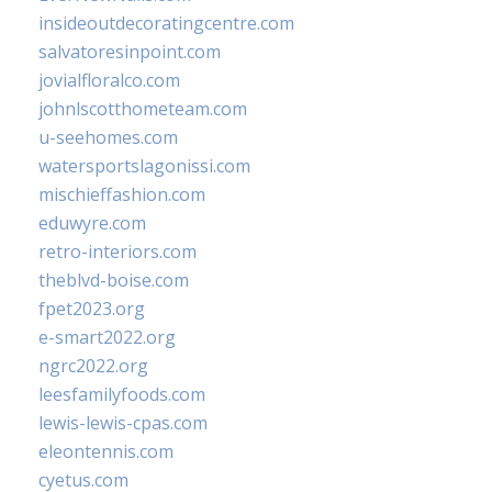
insideoutdecoratingcentre.com
salvatoresinpoint.com
jovialfloralco.com
johnlscotthometeam.com
u-seehomes.com
watersportslagonissi.com
mischieffashion.com
eduwyre.com
retro-interiors.com
theblvd-boise.com
fpet2023.org
e-smart2022.org
ngrc2022.org
leesfamilyfoods.com
lewis-lewis-cpas.com
eleontennis.com
cyetus.com