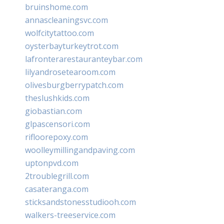
bruinshome.com
annascleaningsvc.com
wolfcitytattoo.com
oysterbayturkeytrot.com
lafronterarestauranteybar.com
lilyandrosetearoom.com
olivesburgberrypatch.com
theslushkids.com
giobastian.com
glpascensori.com
rifloorepoxy.com
woolleymillingandpaving.com
uptonpvd.com
2troublegrill.com
casateranga.com
sticksandstonesstudiooh.com
walkers-treeservice.com