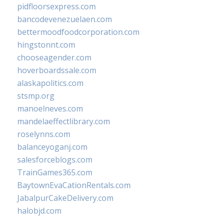
pidfloorsexpress.com
bancodevenezuelaen.com
bettermoodfoodcorporation.com
hingstonnt.com
chooseagender.com
hoverboardssale.com
alaskapolitics.com
stsmp.org
manoelneves.com
mandelaeffectlibrary.com
roselynns.com
balanceyoganj.com
salesforceblogs.com
TrainGames365.com
BaytownEvaCationRentals.com
JabalpurCakeDelivery.com
halobjd.com