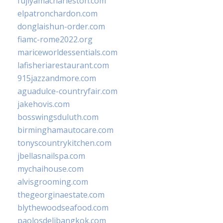
fujiyamacharleston.com
elpatronchardon.com
donglaishun-order.com
fiamc-rome2022.org
mariceworldessentials.com
lafisheriarestaurant.com
915jazzandmore.com
aguadulce-countryfair.com
jakehovis.com
bosswingsduluth.com
birminghamautocare.com
tonyscountrykitchen.com
jbellasnailspa.com
mychaihouse.com
alvisgrooming.com
thegeorginaestate.com
blythewoodseafood.com
paolosdelibangkok.com