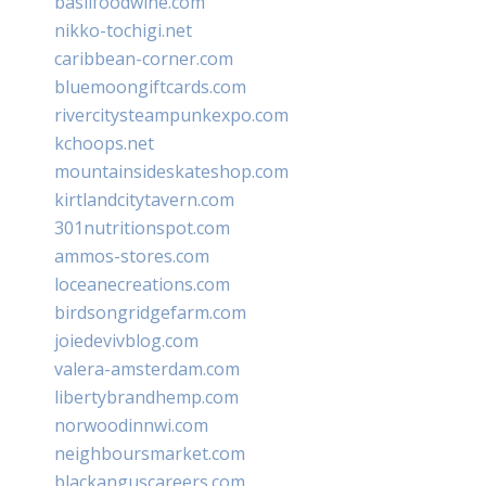
basilfoodwine.com
nikko-tochigi.net
caribbean-corner.com
bluemoongiftcards.com
rivercitysteampunkexpo.com
kchoops.net
mountainsideskateshop.com
kirtlandcitytavern.com
301nutritionspot.com
ammos-stores.com
loceanecreations.com
birdsongridgefarm.com
joiedevivblog.com
valera-amsterdam.com
libertybrandhemp.com
norwoodinnwi.com
neighboursmarket.com
blackanguscareers.com