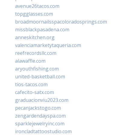
avenue26tacos.com
topgglasses.com
broadmoornailsspacoloradosprings.com
missblackpasadena.com
anneskitchen.org
valenciamarketytaqueria.com
reefrecordsllc.com
alawaffle.com
aryouthfishing.com
united-basketball.com
tios-tacos.com
cafecito-satx.com
graduacionviu2023.com
pecanjackstogo.com
zengardendayspa.com
sparklejewelryinc.com
ironcladtattoostudio.com