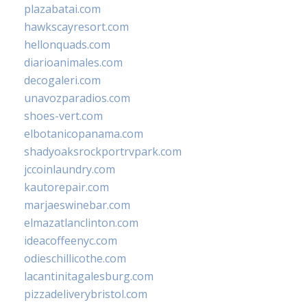
plazabatai.com
hawkscayresort.com
hellonquads.com
diarioanimales.com
decogaleri.com
unavozparadios.com
shoes-vert.com
elbotanicopanama.com
shadyoaksrockportrvpark.com
jccoinlaundry.com
kautorepair.com
marjaeswinebar.com
elmazatlanclinton.com
ideacoffeenyc.com
odieschillicothe.com
lacantinitagalesburg.com
pizzadeliverybristol.com