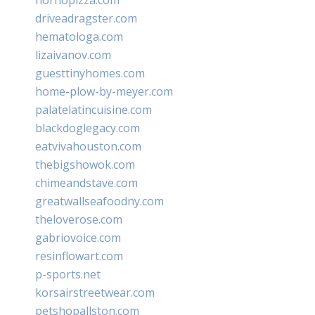
driveadragster.com
hematologa.com
lizaivanov.com
guesttinyhomes.com
home-plow-by-meyer.com
palatelatincuisine.com
blackdoglegacy.com
eatvivahouston.com
thebigshowok.com
chimeandstave.com
greatwallseafoodny.com
theloverose.com
gabriovoice.com
resinflowart.com
p-sports.net
korsairstreetwear.com
petshopallston.com