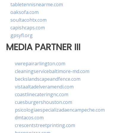
tabletennisnearme.com
oaksofa.com
soultacohtx.com
capishcaps.com
gpsyfl.org
MEDIA PARTNER III
vwrepairarlington.com
cleaningservicebaltimore-md.com
beckslandscapeandfence.com
vistaaltadelveramendi.com
coastlinecateringnc.com
cuesburgershouston.com
psicologiaespecializadaencampeche.com
dmtacos.com
crescentstreetprinting.com
hornopizza.com