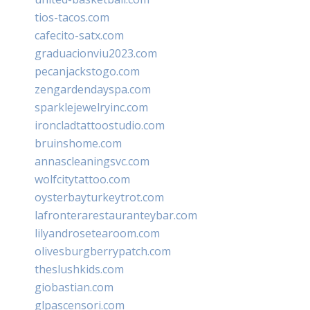
tios-tacos.com
cafecito-satx.com
graduacionviu2023.com
pecanjackstogo.com
zengardendayspa.com
sparklejewelryinc.com
ironcladtattoostudio.com
bruinshome.com
annascleaningsvc.com
wolfcitytattoo.com
oysterbayturkeytrot.com
lafronterarestauranteybar.com
lilyandrosetearoom.com
olivesburgberrypatch.com
theslushkids.com
giobastian.com
glpascensori.com