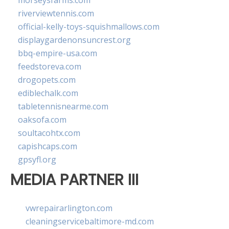
morseysfarms.com
riverviewtennis.com
official-kelly-toys-squishmallows.com
displaygardenonsuncrest.org
bbq-empire-usa.com
feedstoreva.com
drogopets.com
ediblechalk.com
tabletennisnearme.com
oaksofa.com
soultacohtx.com
capishcaps.com
gpsyfl.org
MEDIA PARTNER III
vwrepairarlington.com
cleaningservicebaltimore-md.com