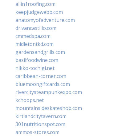
allin1roofing.com
keepjudgewebb.com
anatomyofadventure.com
drivancastillo.com
cmmedspa.com
midletontkd.com
gardensandgrills.com
basilfoodwine.com
nikko-tochigi.net
caribbean-corner.com
bluemoongiftcards.com
rivercitysteampunkexpo.com
kchoops.net
mountainsideskateshop.com
kirtlandcitytavern.com
301nutritionspot.com
ammos-stores.com