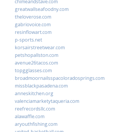
chimeandstave.com
greatwallseafoodny.com
theloverose.com
gabriovoice.com
resinflowart.com
p-sports.net
korsairstreetwear.com
petshopallston.com
avenue26tacos.com
topgglasses.com
broadmoornailsspacoloradosprings.com
missblackpasadena.com
anneskitchen.org
valenciamarketytaqueria.com
reefrecordsllc.com
alawaffle.com
aryouthfishing.com
united-basketball.com