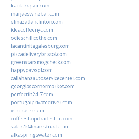
kautorepair.com
marjaeswinebar.com
elmazatlanclinton.com
ideacoffeenyc.com
odieschillicothe.com
lacantinitagalesburg.com
pizzadeliverybristol.com
greenstarsmogcheck.com
happypawspl.com
callahansautoservicecenter.com
georgiascornermarket.com
perfectfit24-7.com
portugalprivatedriver.com
von-racer.com
coffeeshopcharleston.com
salon104mainstreet.com
alkaspringswater.com