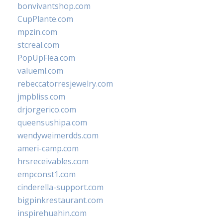
bonvivantshop.com
CupPlante.com
mpzin.com
stcreal.com
PopUpFlea.com
valueml.com
rebeccatorresjewelry.com
jmpbliss.com
drjorgerico.com
queensushipa.com
wendyweimerdds.com
ameri-camp.com
hrsreceivables.com
empconst1.com
cinderella-support.com
bigpinkrestaurant.com
inspirehuahin.com