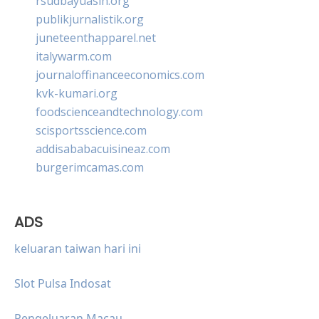
rsudbayuasih.org
publikjurnalistik.org
juneteenthapparel.net
italywarm.com
journaloffinanceeconomics.com
kvk-kumari.org
foodscienceandtechnology.com
scisportsscience.com
addisababacuisineaz.com
burgerimcamas.com
ADS
keluaran taiwan hari ini
Slot Pulsa Indosat
Pengeluaran Macau