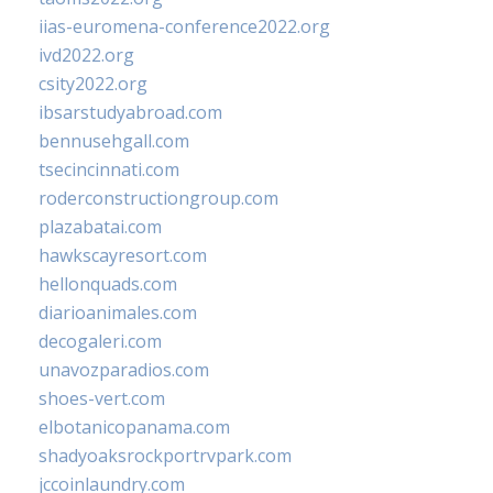
iias-euromena-conference2022.org
ivd2022.org
csity2022.org
ibsarstudyabroad.com
bennusehgall.com
tsecincinnati.com
roderconstructiongroup.com
plazabatai.com
hawkscayresort.com
hellonquads.com
diarioanimales.com
decogaleri.com
unavozparadios.com
shoes-vert.com
elbotanicopanama.com
shadyoaksrockportrvpark.com
jccoinlaundry.com