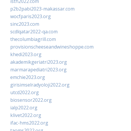
isth2022.com
p2b2pabi2023-makassar.com
wocfparis2023.org
sinc2023.com
scdlqatar2022-qa.com
thecolumbiagrill.com
provisionscheeseandwineshoppe.com
khedi2023.org
akademikgeriatri2023.org
marmarapediatri2023.org
emchie2023.org
girisimselradyoloji2022.org
utcd2022.org
biosensor2022.org
ialp2022.org
klivet2022.org
ifac-hms2022.org
taoms2022.org