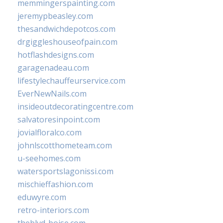
memmingerspainting.com
jeremypbeasley.com
thesandwichdepotcos.com
drgiggleshouseofpain.com
hotflashdesigns.com
garagenadeau.com
lifestylechauffeurservice.com
EverNewNails.com
insideoutdecoratingcentre.com
salvatoresinpoint.com
jovialfloralco.com
johnlscotthometeam.com
u-seehomes.com
watersportslagonissi.com
mischieffashion.com
eduwyre.com
retro-interiors.com