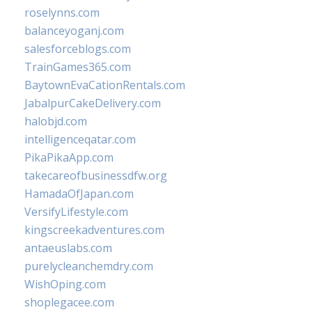
roselynns.com
balanceyoganj.com
salesforceblogs.com
TrainGames365.com
BaytownEvaCationRentals.com
JabalpurCakeDelivery.com
halobjd.com
intelligenceqatar.com
PikaPikaApp.com
takecareofbusinessdfw.org
HamadaOfJapan.com
VersifyLifestyle.com
kingscreekadventures.com
antaeuslabs.com
purelycleanchemdry.com
WishOping.com
shoplegacee.com