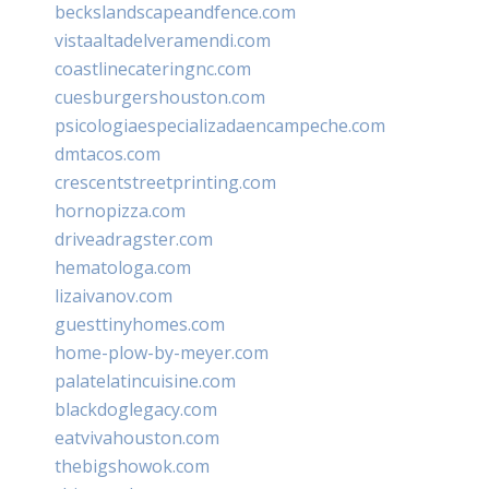
beckslandscapeandfence.com
vistaaltadelveramendi.com
coastlinecateringnc.com
cuesburgershouston.com
psicologiaespecializadaencampeche.com
dmtacos.com
crescentstreetprinting.com
hornopizza.com
driveadragster.com
hematologa.com
lizaivanov.com
guesttinyhomes.com
home-plow-by-meyer.com
palatelatincuisine.com
blackdoglegacy.com
eatvivahouston.com
thebigshowok.com