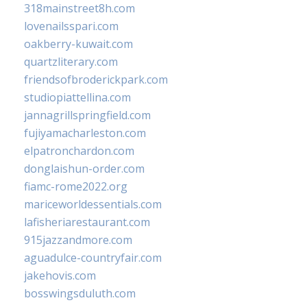
318mainstreet8h.com
lovenailsspari.com
oakberry-kuwait.com
quartzliterary.com
friendsofbroderickpark.com
studiopiattellina.com
jannagrillspringfield.com
fujiyamacharleston.com
elpatronchardon.com
donglaishun-order.com
fiamc-rome2022.org
mariceworldessentials.com
lafisheriarestaurant.com
915jazzandmore.com
aguadulce-countryfair.com
jakehovis.com
bosswingsduluth.com