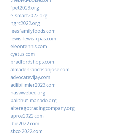
theblvd-boise.com
fpet2023.org
e-smart2022.org
ngrc2022.org
leesfamilyfoods.com
lewis-lewis-cpas.com
eleontennis.com
cyetus.com
bradfordshops.com
almadenranchsanjose.com
advocatevijay.com
adlibilimler2023.com
naswwebed.org
balithut-manado.org
alteregotradingcompany.org
aprce2022.com
ibie2022.com
sbcc-2022.com