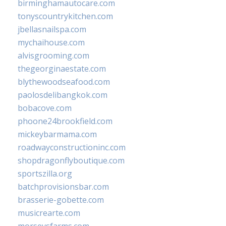
birminghamautocare.com
tonyscountrykitchen.com
jbellasnailspa.com
mychaihouse.com
alvisgrooming.com
thegeorginaestate.com
blythewoodseafood.com
paolosdelibangkok.com
bobacove.com
phoone24brookfield.com
mickeybarmama.com
roadwayconstructioninc.com
shopdragonflyboutique.com
sportszilla.org
batchprovisionsbar.com
brasserie-gobette.com
musicrearte.com