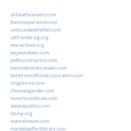
okhealthcareers.com
theintexperience.com
unboundedthefilm.com
catfriends-bg.org
marianlives.org
waywardtees.com
pidfloorsexpress.com
bancodevenezuelaen.com
bettermoodfoodcorporation.com
hingstonnt.com
chooseagender.com
hoverboardssale.com
alaskapolitics.com
stsmp.org
manoelneves.com
mandelaeffectlibrary.com