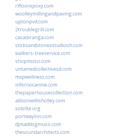
rifloorepoxy.com
woolleymillingandpaving.com
uptonpvd.com
2troublegrill.com
casateranga.com
sticksandstonesstudiooh.com
walkers-treeservice.com
shopmossi.com
untamedcollectivesd.com
mxpwellness.com
infernocanine.com
thepaperhousecollection.com
allisonwillisholley.com
solslite.org
portwayinn.com
djmaddogmusic.com
thesoundarchitects.com