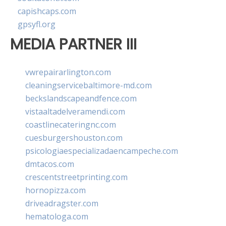
capishcaps.com
gpsyfl.org
MEDIA PARTNER III
vwrepairarlington.com
cleaningservicebaltimore-md.com
beckslandscapeandfence.com
vistaaltadelveramendi.com
coastlinecateringnc.com
cuesburgershouston.com
psicologiaespecializadaencampeche.com
dmtacos.com
crescentstreetprinting.com
hornopizza.com
driveadragster.com
hematologa.com