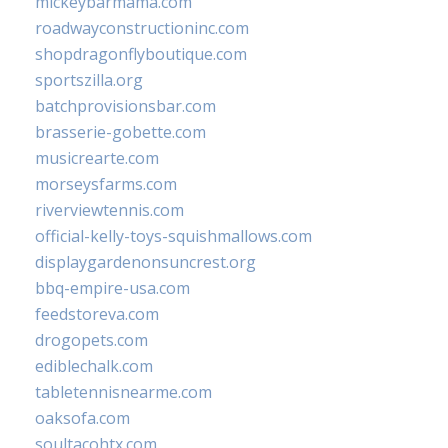
mickeybarmama.com
roadwayconstructioninc.com
shopdragonflyboutique.com
sportszilla.org
batchprovisionsbar.com
brasserie-gobette.com
musicrearte.com
morseysfarms.com
riverviewtennis.com
official-kelly-toys-squishmallows.com
displaygardenonsuncrest.org
bbq-empire-usa.com
feedstoreva.com
drogopets.com
ediblechalk.com
tabletennisnearme.com
oaksofa.com
soultacohtx.com