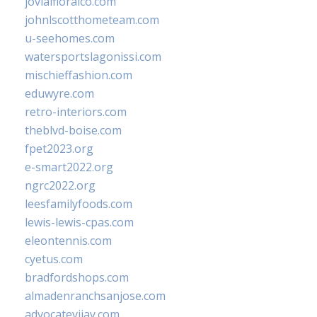
jovialfloralco.com
johnlscotthometeam.com
u-seehomes.com
watersportslagonissi.com
mischieffashion.com
eduwyre.com
retro-interiors.com
theblvd-boise.com
fpet2023.org
e-smart2022.org
ngrc2022.org
leesfamilyfoods.com
lewis-lewis-cpas.com
eleontennis.com
cyetus.com
bradfordshops.com
almadenranchsanjose.com
advocatevijay.com