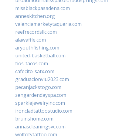
broadmoornailsspacoloradosprings.com
missblackpasadena.com
anneskitchen.org
valenciamarketytaqueria.com
reefrecordsllc.com
alawaffle.com
aryouthfishing.com
united-basketball.com
tios-tacos.com
cafecito-satx.com
graduacionviu2023.com
pecanjackstogo.com
zengardendayspa.com
sparklejewelryinc.com
ironcladtattoostudio.com
bruinshome.com
annascleaningsvc.com
wolfcitytattoo.com