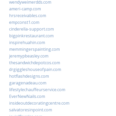
wendyweimerdds.com
ameri-camp.com
hrsreceivables.com
empconst1.com
cinderella-support.com
bigpinkrestaurant.com
inspirehuahin.com
memmingerspainting.com
jeremypbeasley.com
thesandwichdepotcos.com
drgiggleshouseofpain.com
hotflashdesigns.com
garagenadeau.com
lifestylechauffeurservice.com
EverNewNails.com
insideoutdecoratingcentre.com
salvatoresinpoint.com