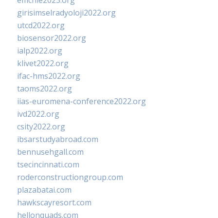
emchie2023.org
girisimselradyoloji2022.org
utcd2022.org
biosensor2022.org
ialp2022.org
klivet2022.org
ifac-hms2022.org
taoms2022.org
iias-euromena-conference2022.org
ivd2022.org
csity2022.org
ibsarstudyabroad.com
bennusehgall.com
tsecincinnati.com
roderconstructiongroup.com
plazabatai.com
hawkscayresort.com
hellonquads.com