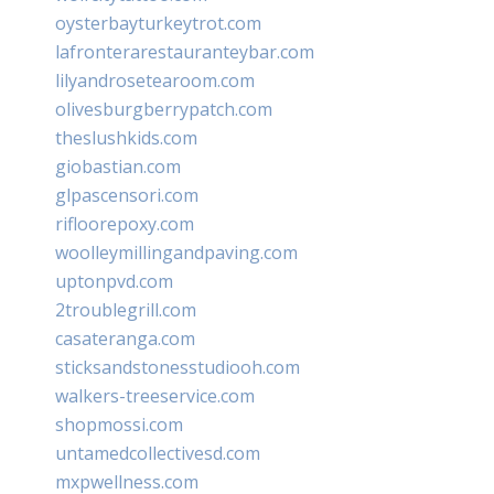
oysterbayturkeytrot.com
lafronterarestauranteybar.com
lilyandrosetearoom.com
olivesburgberrypatch.com
theslushkids.com
giobastian.com
glpascensori.com
rifloorepoxy.com
woolleymillingandpaving.com
uptonpvd.com
2troublegrill.com
casateranga.com
sticksandstonesstudiooh.com
walkers-treeservice.com
shopmossi.com
untamedcollectivesd.com
mxpwellness.com