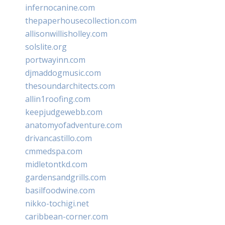
infernocanine.com
thepaperhousecollection.com
allisonwillisholley.com
solslite.org
portwayinn.com
djmaddogmusic.com
thesoundarchitects.com
allin1roofing.com
keepjudgewebb.com
anatomyofadventure.com
drivancastillo.com
cmmedspa.com
midletontkd.com
gardensandgrills.com
basilfoodwine.com
nikko-tochigi.net
caribbean-corner.com