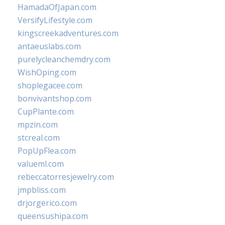
HamadaOfJapan.com
VersifyLifestyle.com
kingscreekadventures.com
antaeuslabs.com
purelycleanchemdry.com
WishOping.com
shoplegacee.com
bonvivantshop.com
CupPlante.com
mpzin.com
stcreal.com
PopUpFlea.com
valueml.com
rebeccatorresjewelry.com
jmpbliss.com
drjorgerico.com
queensushipa.com