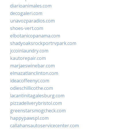
diarioanimales.com
decogaleri.com
unavozparadios.com
shoes-vert.com
elbotanicopanama.com
shadyoaksrockportrvpark.com
jccoinlaundry.com
kautorepair.com
marjaeswinebar.com
elmazatlanclinton.com
ideacoffeenyc.com
odieschillicothe.com
lacantinitagalesburg.com
pizzadeliverybristol.com
greenstarsmogcheck.com
happypawspl.com
callahansautoservicecenter.com