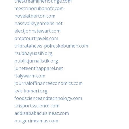
thestreamlinerlounge.com
mestrinorubanofc.com
novelatherton.com
nassvalleygardens.net
electjohnstewart.com
omptourtravels.com
tribratanews-polreskebumen.com
rsudbayuasih.org
publikjurnalistik.org
juneteenthapparel.net
italywarm.com
journaloffinanceeconomics.com
kvk-kumari.org
foodscienceandtechnology.com
scisportsscience.com
addisababacuisineaz.com
burgerimcamas.com