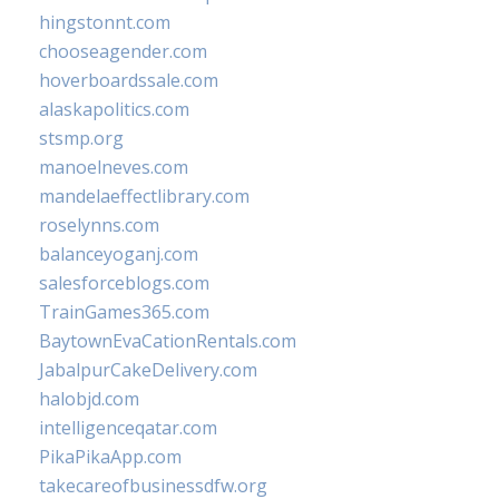
hingstonnt.com
chooseagender.com
hoverboardssale.com
alaskapolitics.com
stsmp.org
manoelneves.com
mandelaeffectlibrary.com
roselynns.com
balanceyoganj.com
salesforceblogs.com
TrainGames365.com
BaytownEvaCationRentals.com
JabalpurCakeDelivery.com
halobjd.com
intelligenceqatar.com
PikaPikaApp.com
takecareofbusinessdfw.org