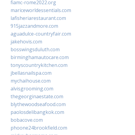
fiamc-rome2022.org
mariceworldessentials.com
lafisheriarestaurant.com
915jazzandmore.com
aguadulce-countryfair.com
jakehovis.com
bosswingsduluth.com
birminghamautocare.com
tonyscountrykitchen.com
jbellasnailspa.com
mychaihouse.com
alvisgrooming.com
thegeorginaestate.com
blythewoodseafood.com
paolosdelibangkok.com
bobacove.com
phoone24brookfield.com