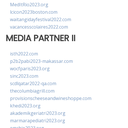
MedItRio2023.org
lcicon2023boston.com
waitangidayfestival2022.com
vacancesscolaires2022.com
MEDIA PARTNER II
isth2022.com
p2b2pabi2023-makassar.com
wocfparis2023.org
sinc2023.com
scdlqatar2022-qa.com
thecolumbiagrill.com
provisionscheeseandwineshoppe.com
khedi2023.org
akademikgeriatri2023.org
marmarapediatri2023.org