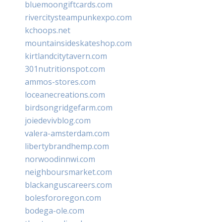
bluemoongiftcards.com
rivercitysteampunkexpo.com
kchoops.net
mountainsideskateshop.com
kirtlandcitytavern.com
301nutritionspot.com
ammos-stores.com
loceanecreations.com
birdsongridgefarm.com
joiedevivblog.com
valera-amsterdam.com
libertybrandhemp.com
norwoodinnwi.com
neighboursmarket.com
blackanguscareers.com
bolesfororegon.com
bodega-ole.com