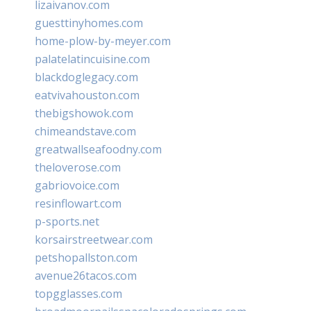
lizaivanov.com
guesttinyhomes.com
home-plow-by-meyer.com
palatelatincuisine.com
blackdoglegacy.com
eatvivahouston.com
thebigshowok.com
chimeandstave.com
greatwallseafoodny.com
theloverose.com
gabriovoice.com
resinflowart.com
p-sports.net
korsairstreetwear.com
petshopallston.com
avenue26tacos.com
topgglasses.com