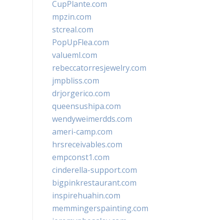
CupPlante.com
mpzin.com
stcreal.com
PopUpFlea.com
valueml.com
rebeccatorresjewelry.com
jmpbliss.com
drjorgerico.com
queensushipa.com
wendyweimerdds.com
ameri-camp.com
hrsreceivables.com
empconst1.com
cinderella-support.com
bigpinkrestaurant.com
inspirehuahin.com
memmingerspainting.com