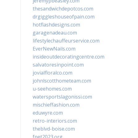
jeremypbeasley.com
thesandwichdepotcos.com
drgiggleshouseofpain.com
hotflashdesigns.com
garagenadeau.com
lifestylechauffeurservice.com
EverNewNails.com
insideoutdecoratingcentre.com
salvatoresinpoint.com
jovialfloralco.com
johnlscotthometeam.com
u-seehomes.com
watersportslagonissi.com
mischieffashion.com
eduwyre.com
retro-interiors.com
theblvd-boise.com
fpet2023.org