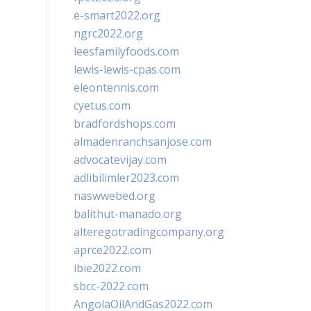
e-smart2022.org
ngrc2022.org
leesfamilyfoods.com
lewis-lewis-cpas.com
eleontennis.com
cyetus.com
bradfordshops.com
almadenranchsanjose.com
advocatevijay.com
adlibilimler2023.com
naswwebed.org
balithut-manado.org
alteregotradingcompany.org
aprce2022.com
ibie2022.com
sbcc-2022.com
AngolaOilAndGas2022.com