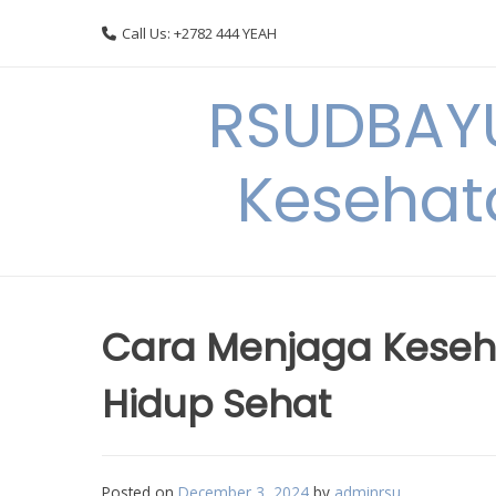
Skip
Call Us: +2782 444 YEAH
to
content
RSUDBAYU
Kesehat
Cara Menjaga Keseh
Hidup Sehat
Posted on
December 3, 2024
by
adminrsu