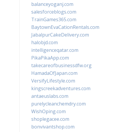
balanceyoganj.com
salesforceblogs.com
TrainGames365.com
BaytownEvaCationRentals.com
JabalpurCakeDelivery.com
halobjd.com
intelligenceqatar.com
PikaPikaApp.com
takecareofbusinessdfw.org
HamadaOfJapan.com
VersifyLifestyle.com
kingscreekadventures.com
antaeuslabs.com
purelycleanchemdry.com
WishOping.com
shoplegacee.com
bonvivantshop.com