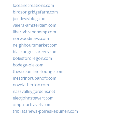
loceanecreations.com
birdsongridgefarm.com
joiedevivblog.com
valera-amsterdam.com
libertybrandhemp.com
norwoodinnwi.com
neighboursmarket.com
blackanguscareers.com
bolesfororegon.com
bodega-ole.com
thestreamlinerlounge.com
mestrinorubanofc.com
novelatherton.com
nassvalleygardens.net
electjohnstewart.com
omptourtravels.com
tribratanews-polreskebumen.com