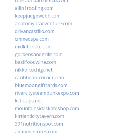
thesoundarchitects.com
allin1roofing.com
keepjudgewebb.com
anatomyofadventure.com
drivancastillo.com
cmmedspa.com
midletontkd.com
gardensandgrills.com
basilfoodwine.com
nikko-tochigi.net
caribbean-corner.com
bluemoongiftcards.com
rivercitysteampunkexpo.com
kchoops.net
mountainsideskateshop.com
kirtlandcitytavern.com
301nutritionspot.com
ammos-stores.com