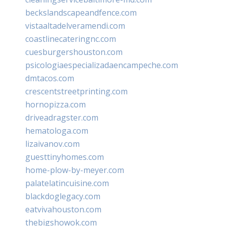
beckslandscapeandfence.com
vistaaltadelveramendi.com
coastlinecateringnc.com
cuesburgershouston.com
psicologiaespecializadaencampeche.com
dmtacos.com
crescentstreetprinting.com
hornopizza.com
driveadragster.com
hematologa.com
lizaivanov.com
guesttinyhomes.com
home-plow-by-meyer.com
palatelatincuisine.com
blackdoglegacy.com
eatvivahouston.com
thebigshowok.com