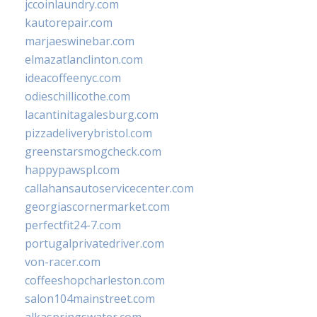
jccoinlaundry.com
kautorepair.com
marjaeswinebar.com
elmazatlanclinton.com
ideacoffeenyc.com
odieschillicothe.com
lacantinitagalesburg.com
pizzadeliverybristol.com
greenstarsmogcheck.com
happypawspl.com
callahansautoservicecenter.com
georgiascornermarket.com
perfectfit24-7.com
portugalprivatedriver.com
von-racer.com
coffeeshopcharleston.com
salon104mainstreet.com