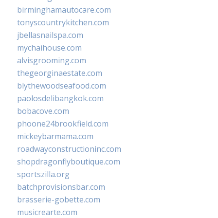
birminghamautocare.com
tonyscountrykitchen.com
jbellasnailspa.com
mychaihouse.com
alvisgrooming.com
thegeorginaestate.com
blythewoodseafood.com
paolosdelibangkok.com
bobacove.com
phoone24brookfield.com
mickeybarmama.com
roadwayconstructioninc.com
shopdragonflyboutique.com
sportszilla.org
batchprovisionsbar.com
brasserie-gobette.com
musicrearte.com