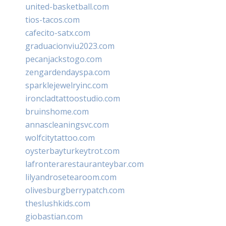
united-basketball.com
tios-tacos.com
cafecito-satx.com
graduacionviu2023.com
pecanjackstogo.com
zengardendayspa.com
sparklejewelryinc.com
ironcladtattoostudio.com
bruinshome.com
annascleaningsvc.com
wolfcitytattoo.com
oysterbayturkeytrot.com
lafronterarestauranteybar.com
lilyandrosetearoom.com
olivesburgberrypatch.com
theslushkids.com
giobastian.com