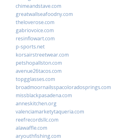
chimeandstave.com
greatwallseafoodny.com
theloverose.com
gabriovoice.com
resinflowart.com
p-sports.net
korsairstreetwear.com
petshopallston.com
avenue26tacos.com
topgglasses.com
broadmoornailsspacoloradosprings.com
missblackpasadena.com
anneskitchen.org
valenciamarketytaqueria.com
reefrecordsllc.com
alawaffle.com
aryouthfishing.com