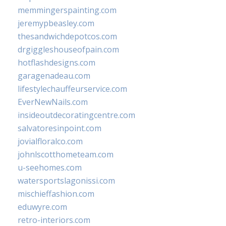
memmingerspainting.com
jeremypbeasley.com
thesandwichdepotcos.com
drgiggleshouseofpain.com
hotflashdesigns.com
garagenadeau.com
lifestylechauffeurservice.com
EverNewNails.com
insideoutdecoratingcentre.com
salvatoresinpoint.com
jovialfloralco.com
johnlscotthometeam.com
u-seehomes.com
watersportslagonissi.com
mischieffashion.com
eduwyre.com
retro-interiors.com