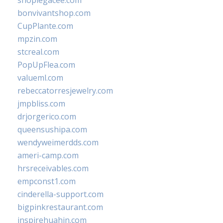
shoplegacee.com
bonvivantshop.com
CupPlante.com
mpzin.com
stcreal.com
PopUpFlea.com
valueml.com
rebeccatorresjewelry.com
jmpbliss.com
drjorgerico.com
queensushipa.com
wendyweimerdds.com
ameri-camp.com
hrsreceivables.com
empconst1.com
cinderella-support.com
bigpinkrestaurant.com
inspirehuahin.com