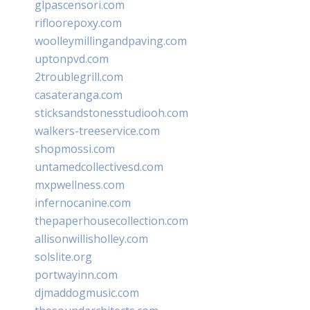
glpascensori.com
rifloorepoxy.com
woolleymillingandpaving.com
uptonpvd.com
2troublegrill.com
casateranga.com
sticksandstonesstudiooh.com
walkers-treeservice.com
shopmossi.com
untamedcollectivesd.com
mxpwellness.com
infernocanine.com
thepaperhousecollection.com
allisonwillisholley.com
solslite.org
portwayinn.com
djmaddogmusic.com