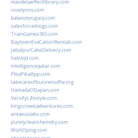
mandelaeffectlibrary.com
roselynns.com
balanceyoganj.com
salesforceblogs.com
TrainGames365.com
BaytownEvaCationRentals.com
JabalpurCakeDelivery.com
halobjd.com
intelligenceqatar.com
PikaPikaApp.com
takecareofbusinessdfw.org
HamadaOfJapan.com
VersifyLifestyle.com
kingscreekadventures.com
antaeuslabs.com
purelycleanchemdry.com
WishOping.com