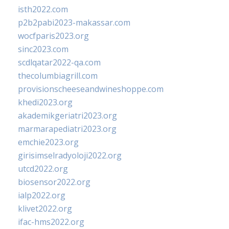
isth2022.com
p2b2pabi2023-makassar.com
wocfparis2023.org
sinc2023.com
scdlqatar2022-qa.com
thecolumbiagrill.com
provisionscheeseandwineshoppe.com
khedi2023.org
akademikgeriatri2023.org
marmarapediatri2023.org
emchie2023.org
girisimselradyoloji2022.org
utcd2022.org
biosensor2022.org
ialp2022.org
klivet2022.org
ifac-hms2022.org