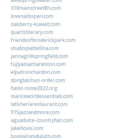
alkaspringswater.com
318mainstreet8h.com
lovenailsspari.com
oakberry-kuwait.com
quartzliterary.com
friendsofbroderickpark.com
studiopiattellina.com
jannagrillspringfield.com
fujiyamacharleston.com
elpatronchardon.com
donglaishun-order.com
fiamc-rome2022.org
mariceworldessentials.com
lafisheriarestaurant.com
915jazzandmore.com
aguadulce-countryfair.com
jakehovis.com
bosswingsduluth.com