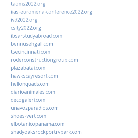
taoms2022.org
iias-euromena-conference2022.org
ivd2022.org
csity2022.org
ibsarstudyabroad.com
bennusehgall.com
tsecincinnati.com
roderconstructiongroup.com
plazabatai.com
hawkscayresort.com
hellonquads.com
diarioanimales.com
decogaleri.com
unavozparadios.com
shoes-vert.com
elbotanicopanama.com
shadyoaksrockportrvpark.com