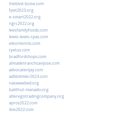
theblvd-boise.com
fpet2023.org
e-smart2022.org
ngrc2022.org
leesfamilyfoods.com
lewis-lewis-cpas.com
eleontennis.com
cyetus.com
bradfordshops.com
almadenranchsanjose.com
advocatevijay.com
adlibilimler2023.com
naswwebed.org
balithut-manado.org
alteregotradingcompany.org
aprce2022.com
ibie2022.com