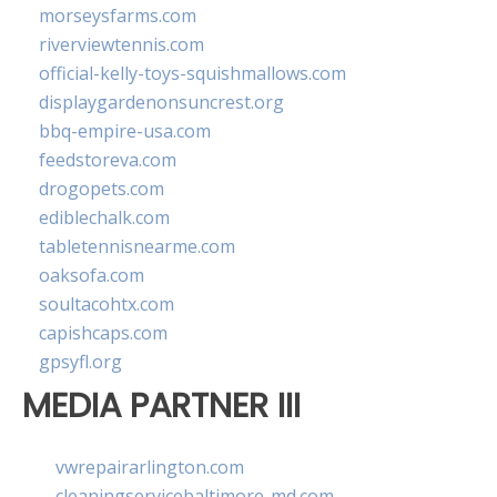
morseysfarms.com
riverviewtennis.com
official-kelly-toys-squishmallows.com
displaygardenonsuncrest.org
bbq-empire-usa.com
feedstoreva.com
drogopets.com
ediblechalk.com
tabletennisnearme.com
oaksofa.com
soultacohtx.com
capishcaps.com
gpsyfl.org
MEDIA PARTNER III
vwrepairarlington.com
cleaningservicebaltimore-md.com