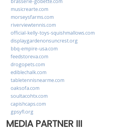
brasserie-gobette.com
musicrearte.com
morseysfarms.com
riverviewtennis.com
official-kelly-toys-squishmallows.com
displaygardenonsuncrest.org
bbq-empire-usa.com
feedstoreva.com
drogopets.com
ediblechalk.com
tabletennisnearme.com
oaksofa.com
soultacohtx.com
capishcaps.com
gpsyfl.org
MEDIA PARTNER III