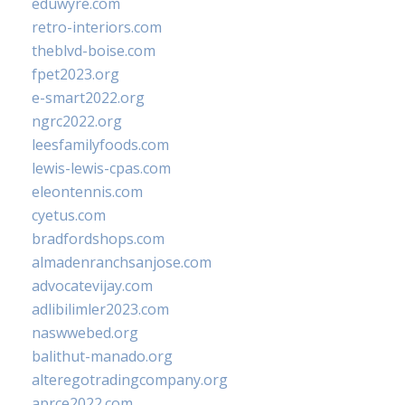
eduwyre.com
retro-interiors.com
theblvd-boise.com
fpet2023.org
e-smart2022.org
ngrc2022.org
leesfamilyfoods.com
lewis-lewis-cpas.com
eleontennis.com
cyetus.com
bradfordshops.com
almadenranchsanjose.com
advocatevijay.com
adlibilimler2023.com
naswwebed.org
balithut-manado.org
alteregotradingcompany.org
aprce2022.com