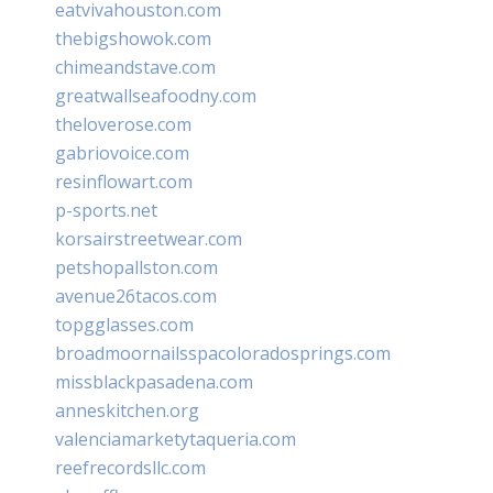
eatvivahouston.com
thebigshowok.com
chimeandstave.com
greatwallseafoodny.com
theloverose.com
gabriovoice.com
resinflowart.com
p-sports.net
korsairstreetwear.com
petshopallston.com
avenue26tacos.com
topgglasses.com
broadmoornailsspacoloradosprings.com
missblackpasadena.com
anneskitchen.org
valenciamarketytaqueria.com
reefrecordsllc.com