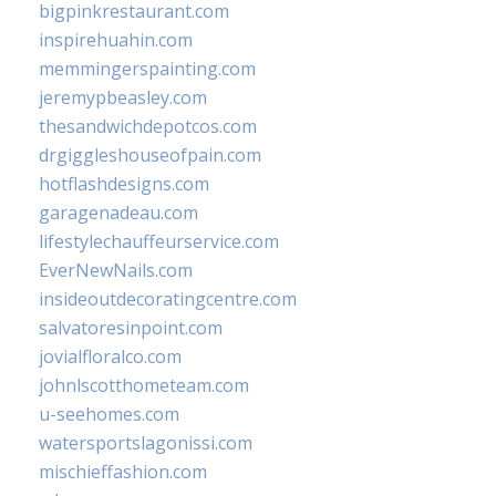
bigpinkrestaurant.com
inspirehuahin.com
memmingerspainting.com
jeremypbeasley.com
thesandwichdepotcos.com
drgiggleshouseofpain.com
hotflashdesigns.com
garagenadeau.com
lifestylechauffeurservice.com
EverNewNails.com
insideoutdecoratingcentre.com
salvatoresinpoint.com
jovialfloralco.com
johnlscotthometeam.com
u-seehomes.com
watersportslagonissi.com
mischieffashion.com