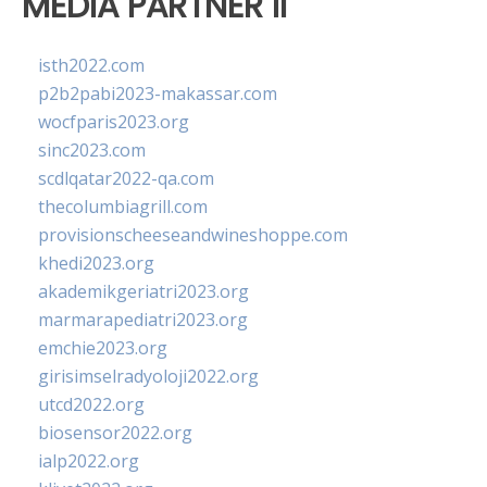
MEDIA PARTNER II
isth2022.com
p2b2pabi2023-makassar.com
wocfparis2023.org
sinc2023.com
scdlqatar2022-qa.com
thecolumbiagrill.com
provisionscheeseandwineshoppe.com
khedi2023.org
akademikgeriatri2023.org
marmarapediatri2023.org
emchie2023.org
girisimselradyoloji2022.org
utcd2022.org
biosensor2022.org
ialp2022.org