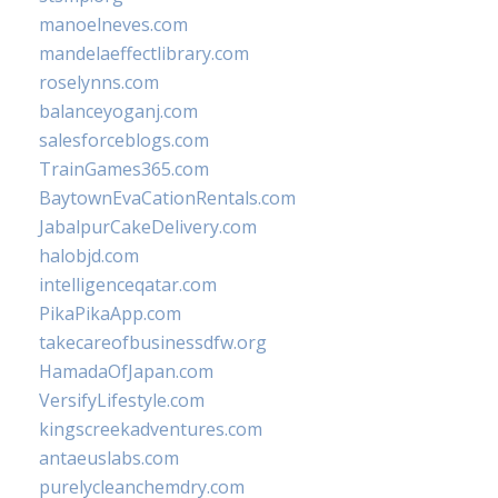
manoelneves.com
mandelaeffectlibrary.com
roselynns.com
balanceyoganj.com
salesforceblogs.com
TrainGames365.com
BaytownEvaCationRentals.com
JabalpurCakeDelivery.com
halobjd.com
intelligenceqatar.com
PikaPikaApp.com
takecareofbusinessdfw.org
HamadaOfJapan.com
VersifyLifestyle.com
kingscreekadventures.com
antaeuslabs.com
purelycleanchemdry.com