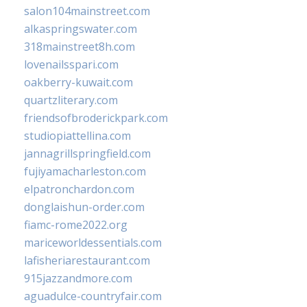
salon104mainstreet.com
alkaspringswater.com
318mainstreet8h.com
lovenailsspari.com
oakberry-kuwait.com
quartzliterary.com
friendsofbroderickpark.com
studiopiattellina.com
jannagrillspringfield.com
fujiyamacharleston.com
elpatronchardon.com
donglaishun-order.com
fiamc-rome2022.org
mariceworldessentials.com
lafisheriarestaurant.com
915jazzandmore.com
aguadulce-countryfair.com