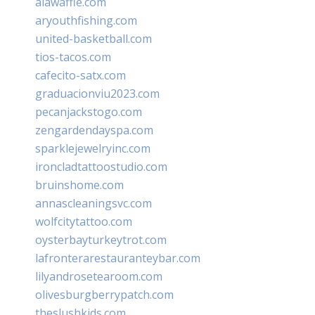
alawaffle.com
aryouthfishing.com
united-basketball.com
tios-tacos.com
cafecito-satx.com
graduacionviu2023.com
pecanjackstogo.com
zengardendayspa.com
sparklejewelryinc.com
ironcladtattoostudio.com
bruinshome.com
annascleaningsvc.com
wolfcitytattoo.com
oysterbayturkeytrot.com
lafronterarestauranteybar.com
lilyandrosetearoom.com
olivesburgberrypatch.com
theslushkids.com