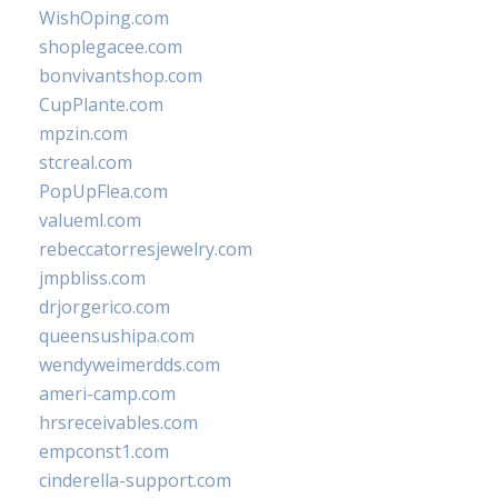
WishOping.com
shoplegacee.com
bonvivantshop.com
CupPlante.com
mpzin.com
stcreal.com
PopUpFlea.com
valueml.com
rebeccatorresjewelry.com
jmpbliss.com
drjorgerico.com
queensushipa.com
wendyweimerdds.com
ameri-camp.com
hrsreceivables.com
empconst1.com
cinderella-support.com