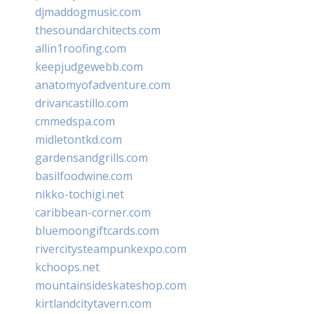
djmaddogmusic.com
thesoundarchitects.com
allin1roofing.com
keepjudgewebb.com
anatomyofadventure.com
drivancastillo.com
cmmedspa.com
midletontkd.com
gardensandgrills.com
basilfoodwine.com
nikko-tochigi.net
caribbean-corner.com
bluemoongiftcards.com
rivercitysteampunkexpo.com
kchoops.net
mountainsideskateshop.com
kirtlandcitytavern.com