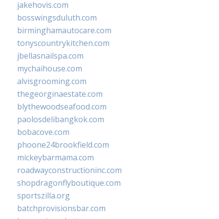
jakehovis.com
bosswingsduluth.com
birminghamautocare.com
tonyscountrykitchen.com
jbellasnailspa.com
mychaihouse.com
alvisgrooming.com
thegeorginaestate.com
blythewoodseafood.com
paolosdelibangkok.com
bobacove.com
phoone24brookfield.com
mickeybarmama.com
roadwayconstructioninc.com
shopdragonflyboutique.com
sportszilla.org
batchprovisionsbar.com