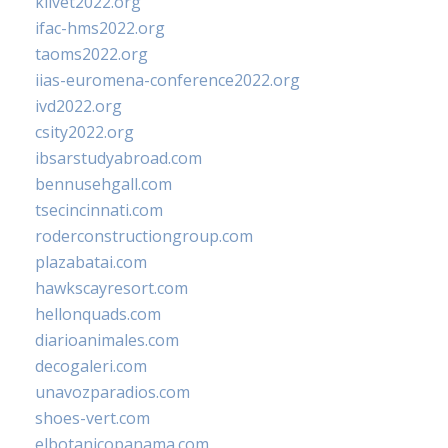
klivet2022.org
ifac-hms2022.org
taoms2022.org
iias-euromena-conference2022.org
ivd2022.org
csity2022.org
ibsarstudyabroad.com
bennusehgall.com
tsecincinnati.com
roderconstructiongroup.com
plazabatai.com
hawkscayresort.com
hellonquads.com
diarioanimales.com
decogaleri.com
unavozparadios.com
shoes-vert.com
elbotanicopanama.com