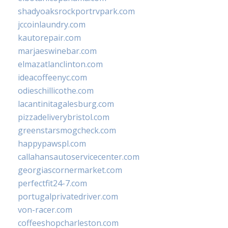
shadyoaksrockportrvpark.com
jccoinlaundry.com
kautorepair.com
marjaeswinebar.com
elmazatlanclinton.com
ideacoffeenyc.com
odieschillicothe.com
lacantinitagalesburg.com
pizzadeliverybristol.com
greenstarsmogcheck.com
happypawspl.com
callahansautoservicecenter.com
georgiascornermarket.com
perfectfit24-7.com
portugalprivatedriver.com
von-racer.com
coffeeshopcharleston.com