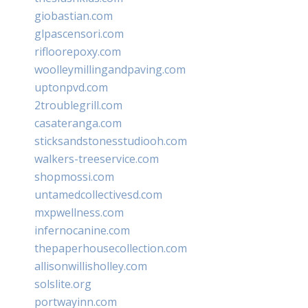
giobastian.com
glpascensori.com
rifloorepoxy.com
woolleymillingandpaving.com
uptonpvd.com
2troublegrill.com
casateranga.com
sticksandstonesstudiooh.com
walkers-treeservice.com
shopmossi.com
untamedcollectivesd.com
mxpwellness.com
infernocanine.com
thepaperhousecollection.com
allisonwillisholley.com
solslite.org
portwayinn.com