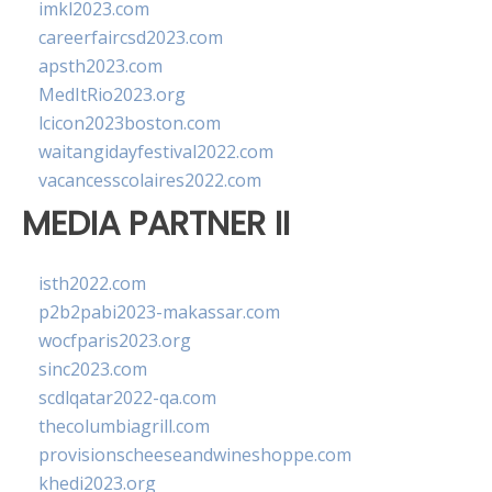
imkl2023.com
careerfaircsd2023.com
apsth2023.com
MedItRio2023.org
lcicon2023boston.com
waitangidayfestival2022.com
vacancesscolaires2022.com
MEDIA PARTNER II
isth2022.com
p2b2pabi2023-makassar.com
wocfparis2023.org
sinc2023.com
scdlqatar2022-qa.com
thecolumbiagrill.com
provisionscheeseandwineshoppe.com
khedi2023.org