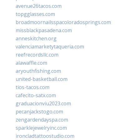
avenue26tacos.com
topgglasses.com
broadmoornailsspacoloradosprings.com
missblackpasadena.com
anneskitchen.org
valenciamarketytaqueria.com
reefrecordsllc.com
alawaffle.com
aryouthfishing.com
united-basketball.com
tios-tacos.com
cafecito-satx.com
graduacionviu2023.com
pecanjackstogo.com
zengardendayspa.com
sparklejewelryinc.com
ironcladtattoostudio.com