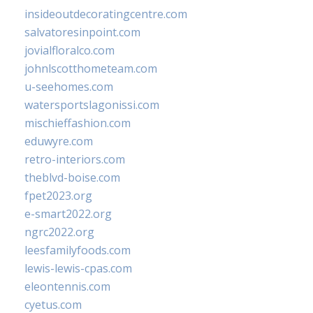
insideoutdecoratingcentre.com
salvatoresinpoint.com
jovialfloralco.com
johnlscotthometeam.com
u-seehomes.com
watersportslagonissi.com
mischieffashion.com
eduwyre.com
retro-interiors.com
theblvd-boise.com
fpet2023.org
e-smart2022.org
ngrc2022.org
leesfamilyfoods.com
lewis-lewis-cpas.com
eleontennis.com
cyetus.com