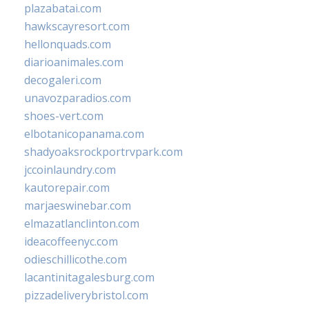
plazabatai.com
hawkscayresort.com
hellonquads.com
diarioanimales.com
decogaleri.com
unavozparadios.com
shoes-vert.com
elbotanicopanama.com
shadyoaksrockportrvpark.com
jccoinlaundry.com
kautorepair.com
marjaeswinebar.com
elmazatlanclinton.com
ideacoffeenyc.com
odieschillicothe.com
lacantinitagalesburg.com
pizzadeliverybristol.com