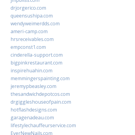
jmpbliss.com
drjorgerico.com
queensushipa.com
wendyweimerdds.com
ameri-camp.com
hrsreceivables.com
empconst1.com
cinderella-support.com
bigpinkrestaurant.com
inspirehuahin.com
memmingerspainting.com
jeremypbeasley.com
thesandwichdepotcos.com
drgiggleshouseofpain.com
hotflashdesigns.com
garagenadeau.com
lifestylechauffeurservice.com
EverNewNails.com