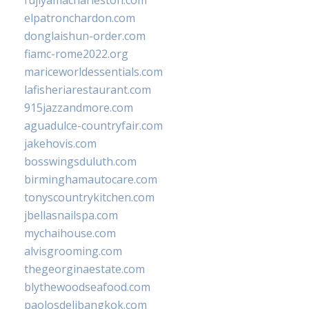
fujiyamacharleston.com
elpatronchardon.com
donglaishun-order.com
fiamc-rome2022.org
mariceworldessentials.com
lafisheriarestaurant.com
915jazzandmore.com
aguadulce-countryfair.com
jakehovis.com
bosswingsduluth.com
birminghamautocare.com
tonyscountrykitchen.com
jbellasnailspa.com
mychaihouse.com
alvisgrooming.com
thegeorginaestate.com
blythewoodseafood.com
paolosdelibangkok.com