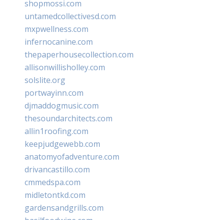
shopmossi.com
untamedcollectivesd.com
mxpwellness.com
infernocanine.com
thepaperhousecollection.com
allisonwillisholley.com
solslite.org
portwayinn.com
djmaddogmusic.com
thesoundarchitects.com
allin1roofing.com
keepjudgewebb.com
anatomyofadventure.com
drivancastillo.com
cmmedspa.com
midletontkd.com
gardensandgrills.com