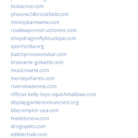
bobacove.com
phoone24brookfield.com
mickeybarmama.com
roadwayconstructioninc.com
shopdragonflyboutique.com
sportszilla.org
batchprovisionsbar.com
brasserie-gobette.com
musicrearte.com
morseysfarms.com
riverviewtennis.com
official-kelly-toys-squishmallows.com
displaygardenonsuncrest.org
bbq-empire-usa.com
feedstoreva.com
drogopets.com
ediblechalk.com