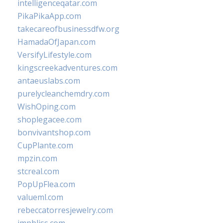
intelligenceqatar.com
PikaPikaApp.com
takecareofbusinessdfw.org
HamadaOfJapan.com
VersifyLifestyle.com
kingscreekadventures.com
antaeuslabs.com
purelycleanchemdry.com
WishOping.com
shoplegacee.com
bonvivantshop.com
CupPlante.com
mpzin.com
stcreal.com
PopUpFlea.com
valueml.com
rebeccatorresjewelry.com