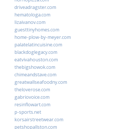
driveadragster.com
hematologa.com
lizaivanov.com
guesttinyhomes.com
home-plow-by-meyer.com
palatelatincuisine.com
blackdoglegacy.com
eatvivahouston.com
thebigshowok.com
chimeandstave.com
greatwallseafoodny.com
theloverose.com
gabriovoice.com
resinflowart.com
p-sports.net
korsairstreetwear.com
petshopallston.com