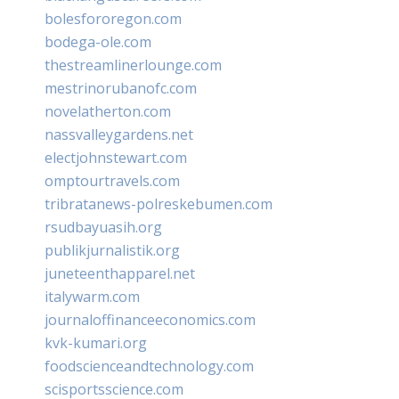
bolesfororegon.com
bodega-ole.com
thestreamlinerlounge.com
mestrinorubanofc.com
novelatherton.com
nassvalleygardens.net
electjohnstewart.com
omptourtravels.com
tribratanews-polreskebumen.com
rsudbayuasih.org
publikjurnalistik.org
juneteenthapparel.net
italywarm.com
journaloffinanceeconomics.com
kvk-kumari.org
foodscienceandtechnology.com
scisportsscience.com