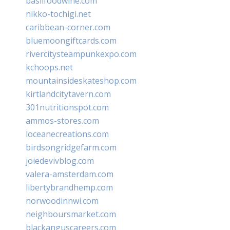
basilfoodwine.com
nikko-tochigi.net
caribbean-corner.com
bluemoongiftcards.com
rivercitysteampunkexpo.com
kchoops.net
mountainsideskateshop.com
kirtlandcitytavern.com
301nutritionspot.com
ammos-stores.com
loceanecreations.com
birdsongridgefarm.com
joiedevivblog.com
valera-amsterdam.com
libertybrandhemp.com
norwoodinnwi.com
neighboursmarket.com
blackanguscareers.com