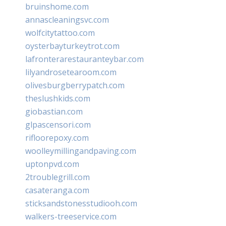
bruinshome.com
annascleaningsvc.com
wolfcitytattoo.com
oysterbayturkeytrot.com
lafronterarestauranteybar.com
lilyandrosetearoom.com
olivesburgberrypatch.com
theslushkids.com
giobastian.com
glpascensori.com
rifloorepoxy.com
woolleymillingandpaving.com
uptonpvd.com
2troublegrill.com
casateranga.com
sticksandstonesstudiooh.com
walkers-treeservice.com