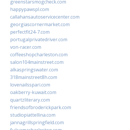
greenstarsmogcheck.com
happypawspl.com
callahansautoservicecenter.com
georgiascornermarket.com
perfectfit24-7.com
portugalprivatedriver.com
von-racer.com
coffeeshopcharleston.com
salon104mainstreet.com
alkaspringswater.com
318mainstreet8h.com
lovenailsspari.com
oakberry-kuwait.com
quartzliterary.com
friendsofbroderickpark.com
studiopiattellina.com
jannagrillspringfield.com