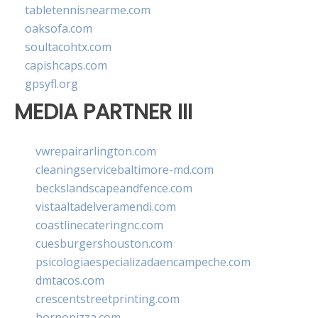
tabletennisnearme.com
oaksofa.com
soultacohtx.com
capishcaps.com
gpsyfl.org
MEDIA PARTNER III
vwrepairarlington.com
cleaningservicebaltimore-md.com
beckslandscapeandfence.com
vistaaltadelveramendi.com
coastlinecateringnc.com
cuesburgershouston.com
psicologiaespecializadaencampeche.com
dmtacos.com
crescentstreetprinting.com
hornopizza.com