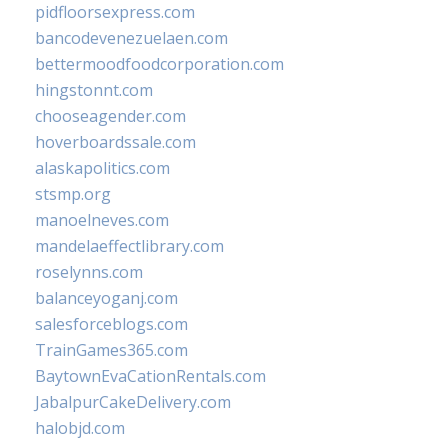
pidfloorsexpress.com
bancodevenezuelaen.com
bettermoodfoodcorporation.com
hingstonnt.com
chooseagender.com
hoverboardssale.com
alaskapolitics.com
stsmp.org
manoelneves.com
mandelaeffectlibrary.com
roselynns.com
balanceyoganj.com
salesforceblogs.com
TrainGames365.com
BaytownEvaCationRentals.com
JabalpurCakeDelivery.com
halobjd.com