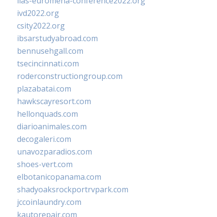
iias-euromena-conference2022.org
ivd2022.org
csity2022.org
ibsarstudyabroad.com
bennusehgall.com
tsecincinnati.com
roderconstructiongroup.com
plazabatai.com
hawkscayresort.com
hellonquads.com
diarioanimales.com
decogaleri.com
unavozparadios.com
shoes-vert.com
elbotanicopanama.com
shadyoaksrockportrvpark.com
jccoinlaundry.com
kautorepair.com