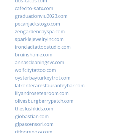
tios-tacos.com
cafecito-satx.com
graduacionviu2023.com
pecanjackstogo.com
zengardendayspa.com
sparklejewelryinc.com
ironcladtattoostudio.com
bruinshome.com
annascleaningsvc.com
wolfcitytattoo.com
oysterbayturkeytrot.com
lafronterarestauranteybar.com
lilyandrosetearoom.com
olivesburgberrypatch.com
theslushkids.com
giobastian.com
glpascensori.com
rifloorepoxy.com