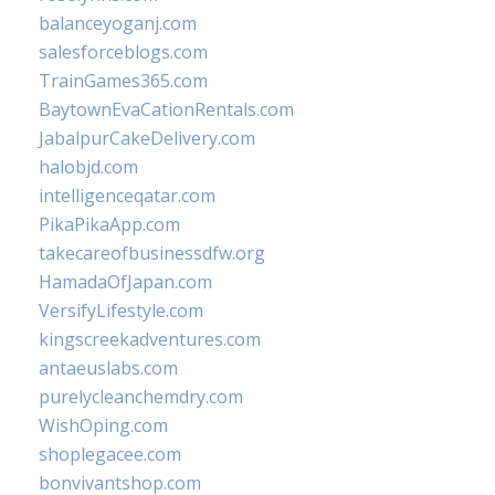
balanceyoganj.com
salesforceblogs.com
TrainGames365.com
BaytownEvaCationRentals.com
JabalpurCakeDelivery.com
halobjd.com
intelligenceqatar.com
PikaPikaApp.com
takecareofbusinessdfw.org
HamadaOfJapan.com
VersifyLifestyle.com
kingscreekadventures.com
antaeuslabs.com
purelycleanchemdry.com
WishOping.com
shoplegacee.com
bonvivantshop.com