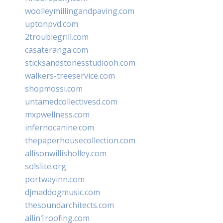
woolleymillingandpaving.com
uptonpvd.com
2troublegrill.com
casateranga.com
sticksandstonesstudiooh.com
walkers-treeservice.com
shopmossi.com
untamedcollectivesd.com
mxpwellness.com
infernocanine.com
thepaperhousecollection.com
allisonwillisholley.com
solslite.org
portwayinn.com
djmaddogmusic.com
thesoundarchitects.com
allin1roofing.com