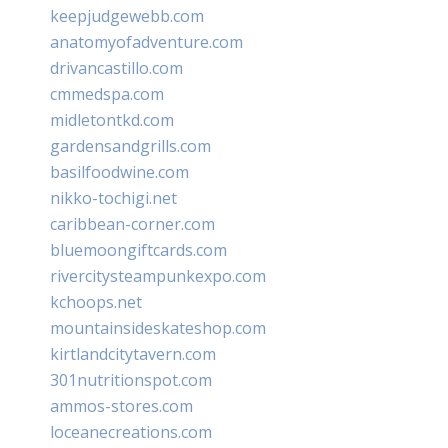
keepjudgewebb.com
anatomyofadventure.com
drivancastillo.com
cmmedspa.com
midletontkd.com
gardensandgrills.com
basilfoodwine.com
nikko-tochigi.net
caribbean-corner.com
bluemoongiftcards.com
rivercitysteampunkexpo.com
kchoops.net
mountainsideskateshop.com
kirtlandcitytavern.com
301nutritionspot.com
ammos-stores.com
loceanecreations.com