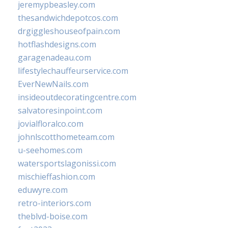
jeremypbeasley.com
thesandwichdepotcos.com
drgiggleshouseofpain.com
hotflashdesigns.com
garagenadeau.com
lifestylechauffeurservice.com
EverNewNails.com
insideoutdecoratingcentre.com
salvatoresinpoint.com
jovialfloralco.com
johnlscotthometeam.com
u-seehomes.com
watersportslagonissi.com
mischieffashion.com
eduwyre.com
retro-interiors.com
theblvd-boise.com