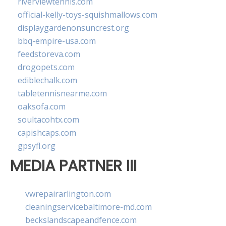
riverviewtennis.com
official-kelly-toys-squishmallows.com
displaygardenonsuncrest.org
bbq-empire-usa.com
feedstoreva.com
drogopets.com
ediblechalk.com
tabletennisnearme.com
oaksofa.com
soultacohtx.com
capishcaps.com
gpsyfl.org
MEDIA PARTNER III
vwrepairarlington.com
cleaningservicebaltimore-md.com
beckslandscapeandfence.com