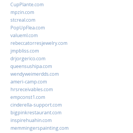
CupPlante.com
mpzin.com
stcreal.com
PopUpFlea.com
valueml.com
rebeccatorresjewelry.com
jmpbliss.com
drjorgerico.com
queensushipa.com
wendyweimerdds.com
ameri-camp.com
hrsreceivables.com
empconst1.com
cinderella-support.com
bigpinkrestaurant.com
inspirehuahin.com
memmingerspainting.com