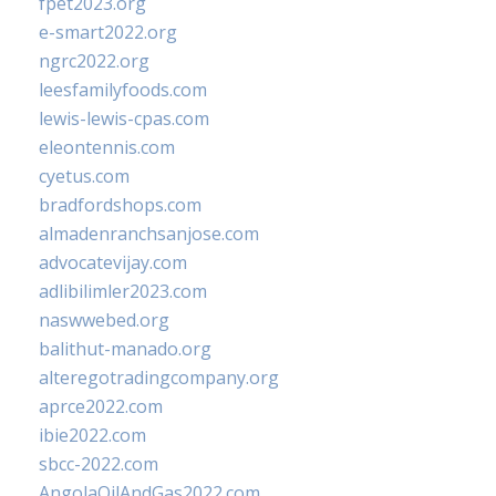
fpet2023.org
e-smart2022.org
ngrc2022.org
leesfamilyfoods.com
lewis-lewis-cpas.com
eleontennis.com
cyetus.com
bradfordshops.com
almadenranchsanjose.com
advocatevijay.com
adlibilimler2023.com
naswwebed.org
balithut-manado.org
alteregotradingcompany.org
aprce2022.com
ibie2022.com
sbcc-2022.com
AngolaOilAndGas2022.com