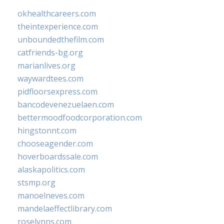
okhealthcareers.com
theintexperience.com
unboundedthefilm.com
catfriends-bg.org
marianlives.org
waywardtees.com
pidfloorsexpress.com
bancodevenezuelaen.com
bettermoodfoodcorporation.com
hingstonnt.com
chooseagender.com
hoverboardssale.com
alaskapolitics.com
stsmp.org
manoelneves.com
mandelaeffectlibrary.com
roselynns.com