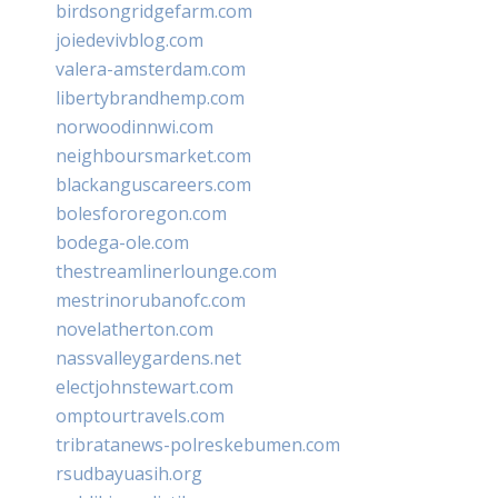
birdsongridgefarm.com
joiedevivblog.com
valera-amsterdam.com
libertybrandhemp.com
norwoodinnwi.com
neighboursmarket.com
blackanguscareers.com
bolesfororegon.com
bodega-ole.com
thestreamlinerlounge.com
mestrinorubanofc.com
novelatherton.com
nassvalleygardens.net
electjohnstewart.com
omptourtravels.com
tribratanews-polreskebumen.com
rsudbayuasih.org