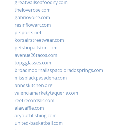
greatwallseafoodny.com
theloverose.com
gabriovoice.com
resinflowart.com
p-sports.net
korsairstreetwear.com
petshopallston.com
avenue26tacos.com
topgglasses.com
broadmoornailsspacoloradosprings.com
missblackpasadena.com
anneskitchen.org
valenciamarketytaqueria.com
reefrecordsllc.com
alawaffle.com
aryouthfishing.com
united-basketball.com