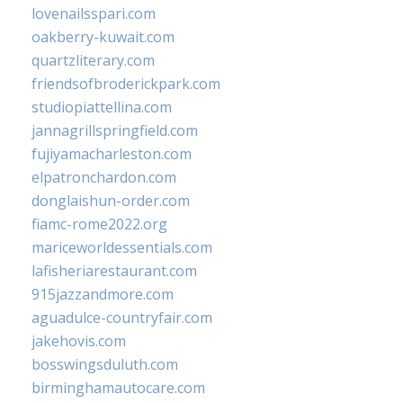
lovenailsspari.com
oakberry-kuwait.com
quartzliterary.com
friendsofbroderickpark.com
studiopiattellina.com
jannagrillspringfield.com
fujiyamacharleston.com
elpatronchardon.com
donglaishun-order.com
fiamc-rome2022.org
mariceworldessentials.com
lafisheriarestaurant.com
915jazzandmore.com
aguadulce-countryfair.com
jakehovis.com
bosswingsduluth.com
birminghamautocare.com