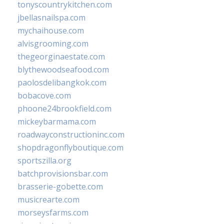
tonyscountrykitchen.com
jbellasnailspa.com
mychaihouse.com
alvisgrooming.com
thegeorginaestate.com
blythewoodseafood.com
paolosdelibangkok.com
bobacove.com
phoone24brookfield.com
mickeybarmama.com
roadwayconstructioninc.com
shopdragonflyboutique.com
sportszilla.org
batchprovisionsbar.com
brasserie-gobette.com
musicrearte.com
morseysfarms.com