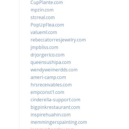
CupPlante.com
mpzin.com
stcreal.com
PopUpFlea.com
valueml.com
rebeccatorresjewelry.com
jmpbliss.com
drjorgerico.com
queensushipa.com
wendyweimerdds.com
ameri-camp.com
hrsreceivables.com
empconst1.com
cinderella-support.com
bigpinkrestaurant.com
inspirehuahin.com
memmingerspainting.com