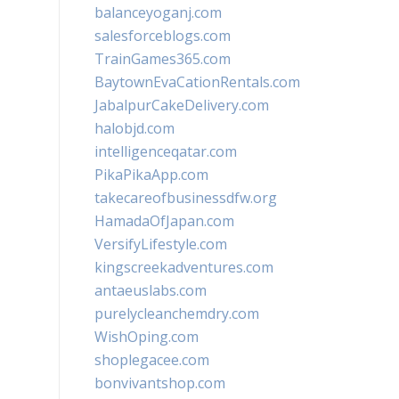
balanceyoganj.com
salesforceblogs.com
TrainGames365.com
BaytownEvaCationRentals.com
JabalpurCakeDelivery.com
halobjd.com
intelligenceqatar.com
PikaPikaApp.com
takecareofbusinessdfw.org
HamadaOfJapan.com
VersifyLifestyle.com
kingscreekadventures.com
antaeuslabs.com
purelycleanchemdry.com
WishOping.com
shoplegacee.com
bonvivantshop.com