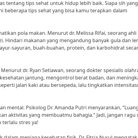
as tentang tips sehat untuk hidup lebih baik. Siapa sih yang
ini beberapa tips sehat yang bisa kamu terapkan dalam
kan pola makan. Menurut dr. Melissa Rifai, seorang ahli g
zi. Hindari makanan yang mengandung banyak gula dan l
sayur-sayuran, buah-buahan, protein, dan karbohidrat seca
. Menurut dr. Ryan Setiawan, seorang dokter spesialis olahr
 kesehatan jantung, mengontrol berat badan, dan meningk
eperti jalan kaki atau bersepeda, lalu tingkatkan intensita
atan mental. Psikolog Dr. Amanda Putri menyarankan, “Luan
kukan aktivitas yang membuatmu bahagia.” Jadi, jangan ragu
terlalu stres ya!
k dalam menjaga kesehatan fisik. Dr. Fitria Nurul mengatak