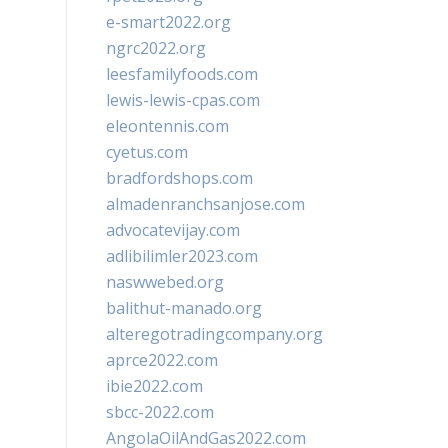
e-smart2022.org
ngrc2022.org
leesfamilyfoods.com
lewis-lewis-cpas.com
eleontennis.com
cyetus.com
bradfordshops.com
almadenranchsanjose.com
advocatevijay.com
adlibilimler2023.com
naswwebed.org
balithut-manado.org
alteregotradingcompany.org
aprce2022.com
ibie2022.com
sbcc-2022.com
AngolaOilAndGas2022.com