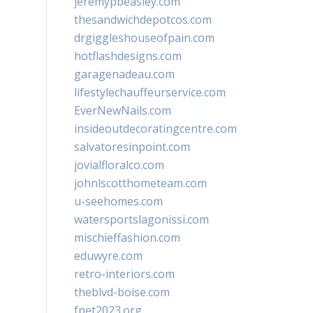
jeremypbeasley.com
thesandwichdepotcos.com
drgiggleshouseofpain.com
hotflashdesigns.com
garagenadeau.com
lifestylechauffeurservice.com
EverNewNails.com
insideoutdecoratingcentre.com
salvatoresinpoint.com
jovialfloralco.com
johnlscotthometeam.com
u-seehomes.com
watersportslagonissi.com
mischieffashion.com
eduwyre.com
retro-interiors.com
theblvd-boise.com
fpet2023.org