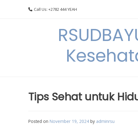
Skip
Call Us: +2782 444 YEAH
to
content
RSUDBAYU
Kesehat
Tips Sehat untuk Hid
Posted on
November 19, 2024
by
adminrsu