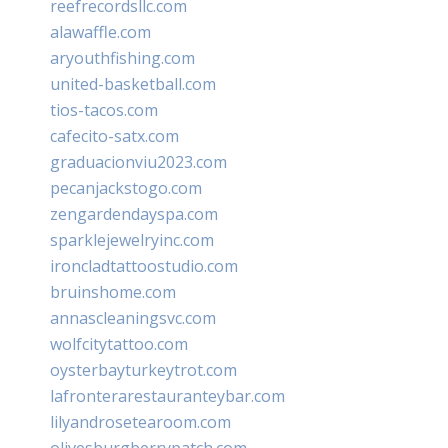
reefrecordsllc.com
alawaffle.com
aryouthfishing.com
united-basketball.com
tios-tacos.com
cafecito-satx.com
graduacionviu2023.com
pecanjackstogo.com
zengardendayspa.com
sparklejewelryinc.com
ironcladtattoostudio.com
bruinshome.com
annascleaningsvc.com
wolfcitytattoo.com
oysterbayturkeytrot.com
lafronterarestauranteybar.com
lilyandrosetearoom.com
olivesburgberrypatch.com