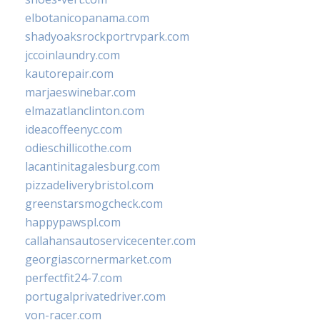
elbotanicopanama.com
shadyoaksrockportrvpark.com
jccoinlaundry.com
kautorepair.com
marjaeswinebar.com
elmazatlanclinton.com
ideacoffeenyc.com
odieschillicothe.com
lacantinitagalesburg.com
pizzadeliverybristol.com
greenstarsmogcheck.com
happypawspl.com
callahansautoservicecenter.com
georgiascornermarket.com
perfectfit24-7.com
portugalprivatedriver.com
von-racer.com