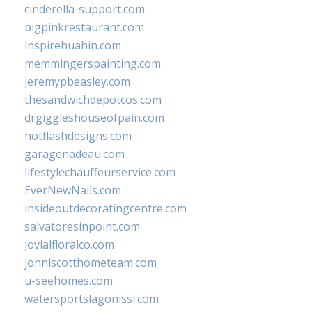
cinderella-support.com
bigpinkrestaurant.com
inspirehuahin.com
memmingerspainting.com
jeremypbeasley.com
thesandwichdepotcos.com
drgiggleshouseofpain.com
hotflashdesigns.com
garagenadeau.com
lifestylechauffeurservice.com
EverNewNails.com
insideoutdecoratingcentre.com
salvatoresinpoint.com
jovialfloralco.com
johnlscotthometeam.com
u-seehomes.com
watersportslagonissi.com