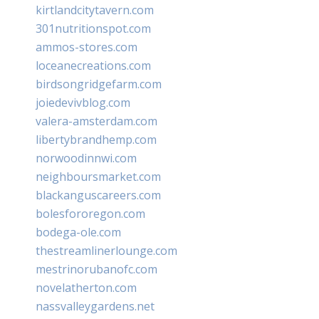
kirtlandcitytavern.com
301nutritionspot.com
ammos-stores.com
loceanecreations.com
birdsongridgefarm.com
joiedevivblog.com
valera-amsterdam.com
libertybrandhemp.com
norwoodinnwi.com
neighboursmarket.com
blackanguscareers.com
bolesfororegon.com
bodega-ole.com
thestreamlinerlounge.com
mestrinorubanofc.com
novelatherton.com
nassvalleygardens.net