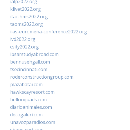
ialp2022.org
klivet2022.org
ifac-hms2022.org
taoms2022.org
iias-euromena-conference2022.org
ivd2022.org
csity2022.org
ibsarstudyabroad.com
bennusehgall.com
tsecincinnati.com
roderconstructiongroup.com
plazabatai.com
hawkscayresort.com
hellonquads.com
diarioanimales.com
decogaleri.com
unavozparadios.com
shoes-vert.com