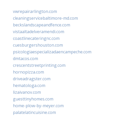
vwrepairarlington.com
cleaningservicebaltimore-md.com
beckslandscapeandfence.com
vistaaltadelveramendi.com
coastlinecateringnc.com
cuesburgershouston.com
psicologiaespecializadaencampeche.com
dmtacos.com
crescentstreetprinting.com
hornopizza.com
driveadragster.com
hematologa.com
lizaivanov.com
guesttinyhomes.com
home-plow-by-meyer.com
palatelatincuisine.com