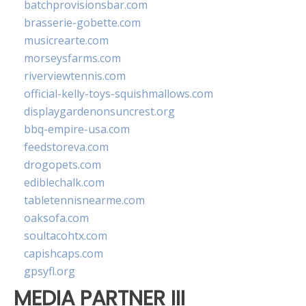
batchprovisionsbar.com
brasserie-gobette.com
musicrearte.com
morseysfarms.com
riverviewtennis.com
official-kelly-toys-squishmallows.com
displaygardenonsuncrest.org
bbq-empire-usa.com
feedstoreva.com
drogopets.com
ediblechalk.com
tabletennisnearme.com
oaksofa.com
soultacohtx.com
capishcaps.com
gpsyfl.org
MEDIA PARTNER III