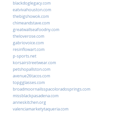
blackdoglegacy.com
eatvivahouston.com
thebigshowok.com
chimeandstave.com
greatwallseafoodny.com
theloverose.com
gabriovoice.com
resinflowart.com
p-sports.net
korsairstreetwear.com
petshopallston.com
avenue26tacos.com
topgglasses.com
broadmoornailsspacoloradosprings.com
missblackpasadena.com
anneskitchen.org
valenciamarketytaqueria.com