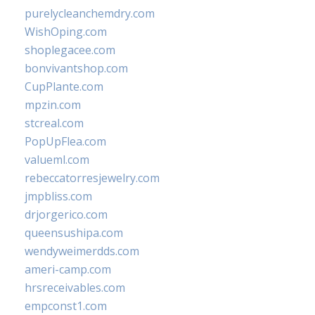
purelycleanchemdry.com
WishOping.com
shoplegacee.com
bonvivantshop.com
CupPlante.com
mpzin.com
stcreal.com
PopUpFlea.com
valueml.com
rebeccatorresjewelry.com
jmpbliss.com
drjorgerico.com
queensushipa.com
wendyweimerdds.com
ameri-camp.com
hrsreceivables.com
empconst1.com