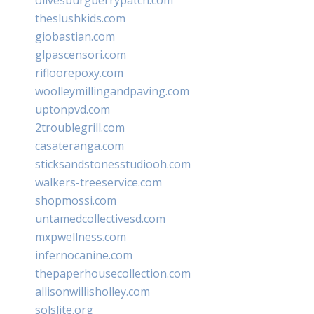
theslushkids.com
giobastian.com
glpascensori.com
rifloorepoxy.com
woolleymillingandpaving.com
uptonpvd.com
2troublegrill.com
casateranga.com
sticksandstonesstudiooh.com
walkers-treeservice.com
shopmossi.com
untamedcollectivesd.com
mxpwellness.com
infernocanine.com
thepaperhousecollection.com
allisonwillisholley.com
solslite.org