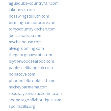
aguadulce-countryfair.com
jakehovis.com
bosswingsduluth.com
birminghamautocare.com
tonyscountrykitchen.com
jbellasnailspa.com
mychaihouse.com
alvisgrooming.com
thegeorginaestate.com
blythewoodseafood.com
paolosdelibangkok.com
bobacove.com
phoone24brookfield.com
mickeybarmama.com
roadwayconstructioninc.com
shopdragonflyboutique.com
sportszilla.org