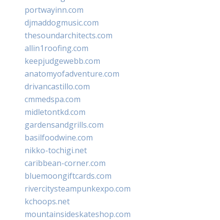
portwayinn.com
djmaddogmusic.com
thesoundarchitects.com
allin1roofing.com
keepjudgewebb.com
anatomyofadventure.com
drivancastillo.com
cmmedspa.com
midletontkd.com
gardensandgrills.com
basilfoodwine.com
nikko-tochigi.net
caribbean-corner.com
bluemoongiftcards.com
rivercitysteampunkexpo.com
kchoops.net
mountainsideskateshop.com