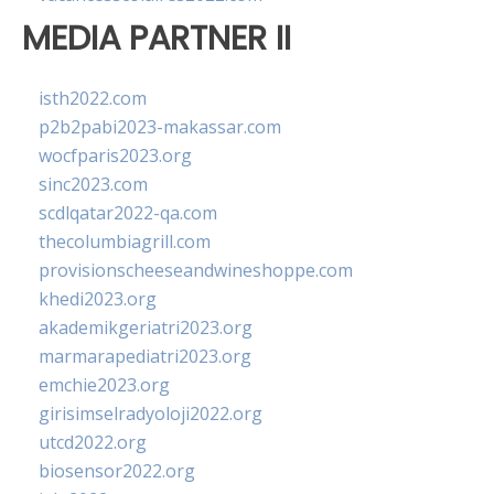
MEDIA PARTNER II
isth2022.com
p2b2pabi2023-makassar.com
wocfparis2023.org
sinc2023.com
scdlqatar2022-qa.com
thecolumbiagrill.com
provisionscheeseandwineshoppe.com
khedi2023.org
akademikgeriatri2023.org
marmarapediatri2023.org
emchie2023.org
girisimselradyoloji2022.org
utcd2022.org
biosensor2022.org