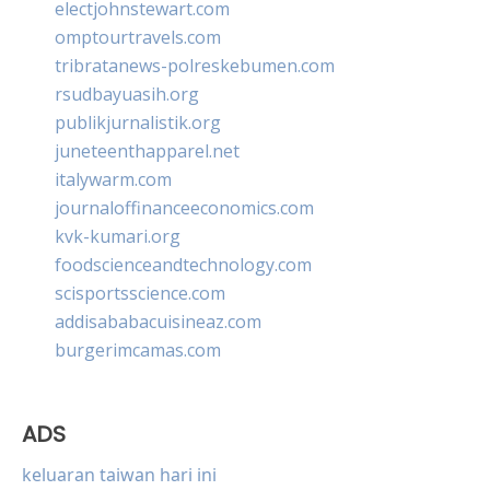
electjohnstewart.com
omptourtravels.com
tribratanews-polreskebumen.com
rsudbayuasih.org
publikjurnalistik.org
juneteenthapparel.net
italywarm.com
journaloffinanceeconomics.com
kvk-kumari.org
foodscienceandtechnology.com
scisportsscience.com
addisababacuisineaz.com
burgerimcamas.com
ADS
keluaran taiwan hari ini