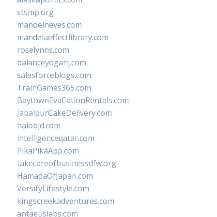
stsmp.org
manoelneves.com
mandelaeffectlibrary.com
roselynns.com
balanceyoganj.com
salesforceblogs.com
TrainGames365.com
BaytownEvaCationRentals.com
JabalpurCakeDelivery.com
halobjd.com
intelligenceqatar.com
PikaPikaApp.com
takecareofbusinessdfw.org
HamadaOfJapan.com
VersifyLifestyle.com
kingscreekadventures.com
antaeuslabs.com