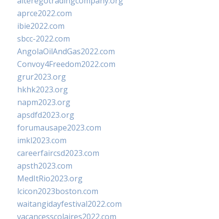
alteregotradingcompany.org
aprce2022.com
ibie2022.com
sbcc-2022.com
AngolaOilAndGas2022.com
Convoy4Freedom2022.com
grur2023.org
hkhk2023.org
napm2023.org
apsdfd2023.org
forumausape2023.com
imkl2023.com
careerfaircsd2023.com
apsth2023.com
MedItRio2023.org
lcicon2023boston.com
waitangidayfestival2022.com
vacancesscolaires2022.com