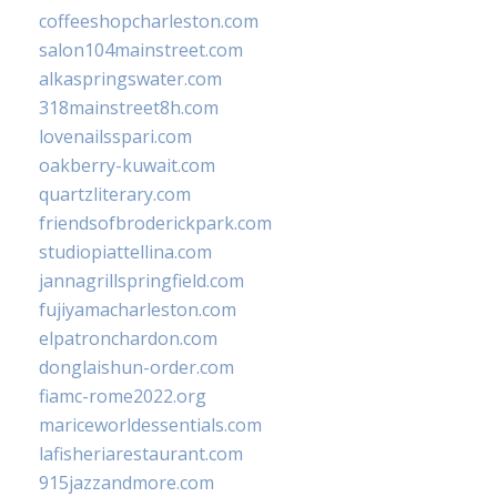
coffeeshopcharleston.com
salon104mainstreet.com
alkaspringswater.com
318mainstreet8h.com
lovenailsspari.com
oakberry-kuwait.com
quartzliterary.com
friendsofbroderickpark.com
studiopiattellina.com
jannagrillspringfield.com
fujiyamacharleston.com
elpatronchardon.com
donglaishun-order.com
fiamc-rome2022.org
mariceworldessentials.com
lafisheriarestaurant.com
915jazzandmore.com