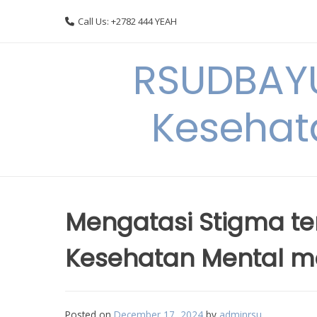
Skip
Call Us: +2782 444 YEAH
to
content
RSUDBAYU
Kesehat
Mengatasi Stigma t
Kesehatan Mental me
Posted on
December 17, 2024
by
adminrsu