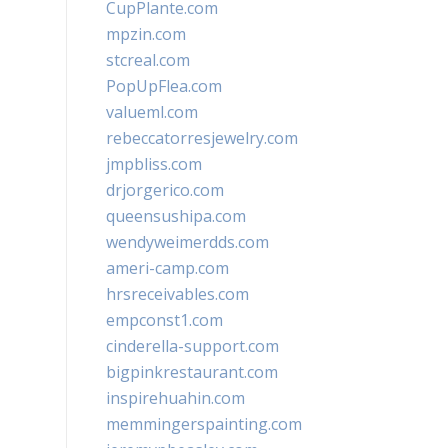
CupPlante.com
mpzin.com
stcreal.com
PopUpFlea.com
valueml.com
rebeccatorresjewelry.com
jmpbliss.com
drjorgerico.com
queensushipa.com
wendyweimerdds.com
ameri-camp.com
hrsreceivables.com
empconst1.com
cinderella-support.com
bigpinkrestaurant.com
inspirehuahin.com
memmingerspainting.com