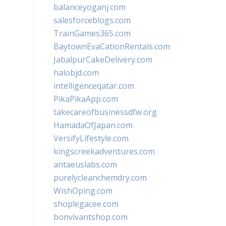
balanceyoganj.com
salesforceblogs.com
TrainGames365.com
BaytownEvaCationRentals.com
JabalpurCakeDelivery.com
halobjd.com
intelligenceqatar.com
PikaPikaApp.com
takecareofbusinessdfw.org
HamadaOfJapan.com
VersifyLifestyle.com
kingscreekadventures.com
antaeuslabs.com
purelycleanchemdry.com
WishOping.com
shoplegacee.com
bonvivantshop.com