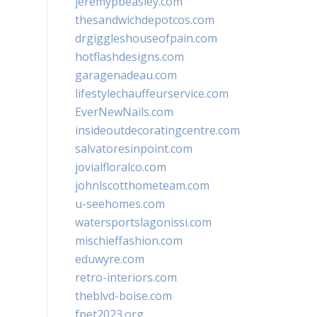
jeremypbeasley.com
thesandwichdepotcos.com
drgiggleshouseofpain.com
hotflashdesigns.com
garagenadeau.com
lifestylechauffeurservice.com
EverNewNails.com
insideoutdecoratingcentre.com
salvatoresinpoint.com
jovialfloralco.com
johnlscotthometeam.com
u-seehomes.com
watersportslagonissi.com
mischieffashion.com
eduwyre.com
retro-interiors.com
theblvd-boise.com
fpet2023.org