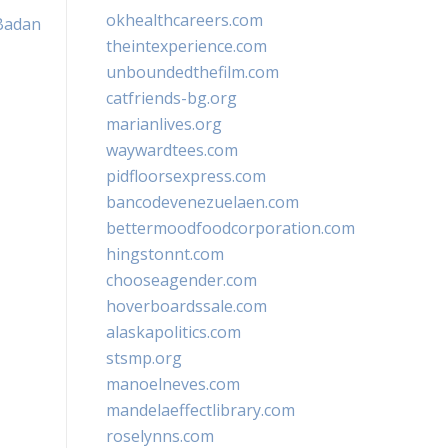
okhealthcareers.com
Badan
theintexperience.com
unboundedthefilm.com
catfriends-bg.org
marianlives.org
waywardtees.com
pidfloorsexpress.com
bancodevenezuelaen.com
bettermoodfoodcorporation.com
hingstonnt.com
chooseagender.com
hoverboardssale.com
alaskapolitics.com
stsmp.org
manoelneves.com
mandelaeffectlibrary.com
roselynns.com