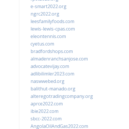
e-smart2022.org
ngrc2022.org
leesfamilyfoods.com
lewis-lewis-cpas.com
eleontennis.com
cyetus.com
bradfordshops.com
almadenranchsanjose.com
advocatevijay.com
adlibilimler2023.com
naswwebed.org
balithut-manado.org
alteregotradingcompany.org
aprce2022.com
ibie2022.com
sbcc-2022.com
AngolaOilAndGas2022.com