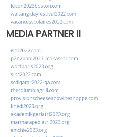
lcicon2023boston.com
waitangidayfestival2022.com
vacancesscolaires2022.com
MEDIA PARTNER II
isth2022.com
p2b2pabi2023-makassar.com
wocfparis2023.org
sinc2023.com
scdlqatar2022-qa.com
thecolumbiagrill.com
provisionscheeseandwineshoppe.com
khedi2023.org
akademikgeriatri2023.org
marmarapediatri2023.org
emchie2023.org