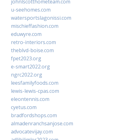
johnlscotthometeam.com
u-seehomes.com
watersportslagonissi.com
mischieffashion.com
eduwyre.com
retro-interiors.com
theblvd-boise.com
fpet2023.org
e-smart2022.org
ngrc2022.org
leesfamilyfoods.com
lewis-lewis-cpas.com
eleontennis.com
cyetus.com
bradfordshops.com
almadenranchsanjose.com
advocatevijay.com
adlibilimler2023.com