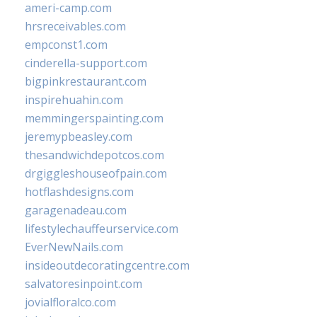
ameri-camp.com
hrsreceivables.com
empconst1.com
cinderella-support.com
bigpinkrestaurant.com
inspirehuahin.com
memmingerspainting.com
jeremypbeasley.com
thesandwichdepotcos.com
drgiggleshouseofpain.com
hotflashdesigns.com
garagenadeau.com
lifestylechauffeurservice.com
EverNewNails.com
insideoutdecoratingcentre.com
salvatoresinpoint.com
jovialfloralco.com