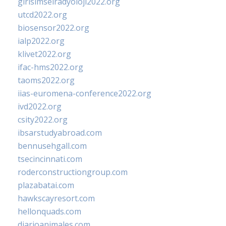
girisimselradyoloji2022.org
utcd2022.org
biosensor2022.org
ialp2022.org
klivet2022.org
ifac-hms2022.org
taoms2022.org
iias-euromena-conference2022.org
ivd2022.org
csity2022.org
ibsarstudyabroad.com
bennusehgall.com
tsecincinnati.com
roderconstructiongroup.com
plazabatai.com
hawkscayresort.com
hellonquads.com
diarioanimales.com