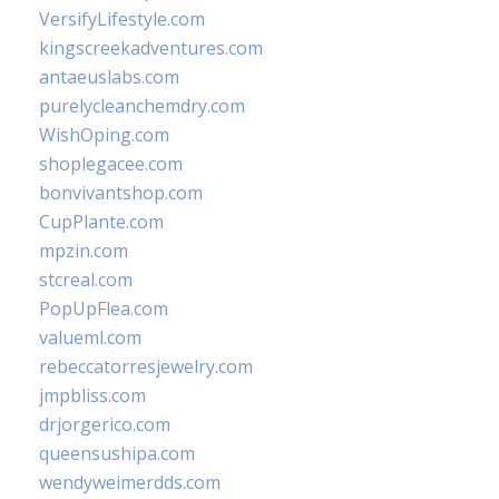
VersifyLifestyle.com
kingscreekadventures.com
antaeuslabs.com
purelycleanchemdry.com
WishOping.com
shoplegacee.com
bonvivantshop.com
CupPlante.com
mpzin.com
stcreal.com
PopUpFlea.com
valueml.com
rebeccatorresjewelry.com
jmpbliss.com
drjorgerico.com
queensushipa.com
wendyweimerdds.com