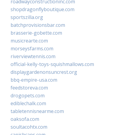
roadwayconstructioninc.com
shopdragonflyboutique.com
sportszilla.org
batchprovisionsbar.com
brasserie-gobette.com
musicrearte.com
morseysfarms.com
riverviewtennis.com
official-kelly-toys-squishmallows.com
displaygardenonsuncrest.org
bbq-empire-usa.com
feedstoreva.com
drogopets.com
ediblechalk.com
tabletennisnearme.com
oaksofa.com
soultacohtx.com
capishcaps.com