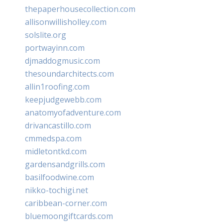
thepaperhousecollection.com
allisonwillisholley.com
solslite.org
portwayinn.com
djmaddogmusic.com
thesoundarchitects.com
allin1roofing.com
keepjudgewebb.com
anatomyofadventure.com
drivancastillo.com
cmmedspa.com
midletontkd.com
gardensandgrills.com
basilfoodwine.com
nikko-tochigi.net
caribbean-corner.com
bluemoongiftcards.com