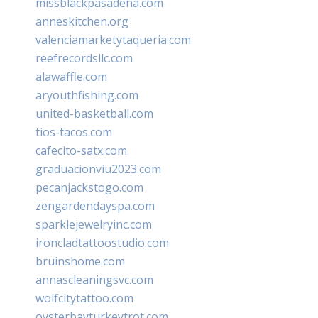
missblackpasadena.com
anneskitchen.org
valenciamarketytaqueria.com
reefrecordsllc.com
alawaffle.com
aryouthfishing.com
united-basketball.com
tios-tacos.com
cafecito-satx.com
graduacionviu2023.com
pecanjackstogo.com
zengardendayspa.com
sparklejewelryinc.com
ironcladtattoostudio.com
bruinshome.com
annascleaningsvc.com
wolfcitytattoo.com
oysterbayturkeytrot.com