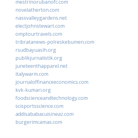
mestrinorubanofc.com
novelatherton.com
nassvalleygardens.net
electjohnstewart.com
omptourtravels.com
tribratanews-polreskebumen.com
rsudbayuasih.org
publikjurnalistik.org
juneteenthapparel.net
italywarm.com
journaloffinanceeconomics.com
kvk-kumari.org
foodscienceandtechnology.com
scisportsscience.com
addisababacuisineaz.com
burgerimcamas.com