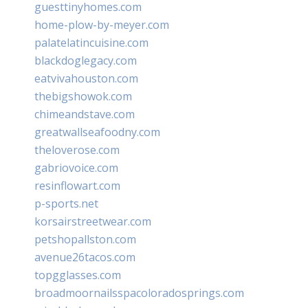
guesttinyhomes.com
home-plow-by-meyer.com
palatelatincuisine.com
blackdoglegacy.com
eatvivahouston.com
thebigshowok.com
chimeandstave.com
greatwallseafoodny.com
theloverose.com
gabriovoice.com
resinflowart.com
p-sports.net
korsairstreetwear.com
petshopallston.com
avenue26tacos.com
topgglasses.com
broadmoornailsspacoloradosprings.com