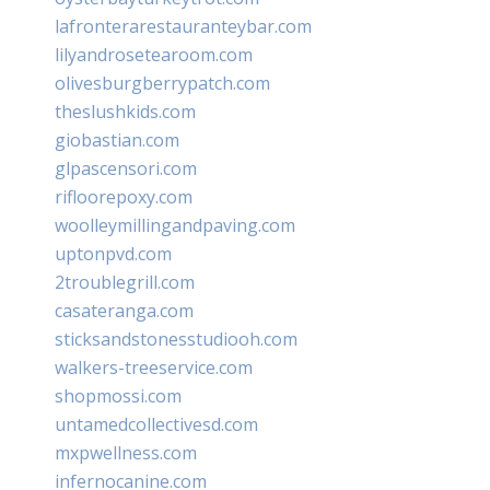
lafronterarestauranteybar.com
lilyandrosetearoom.com
olivesburgberrypatch.com
theslushkids.com
giobastian.com
glpascensori.com
rifloorepoxy.com
woolleymillingandpaving.com
uptonpvd.com
2troublegrill.com
casateranga.com
sticksandstonesstudiooh.com
walkers-treeservice.com
shopmossi.com
untamedcollectivesd.com
mxpwellness.com
infernocanine.com