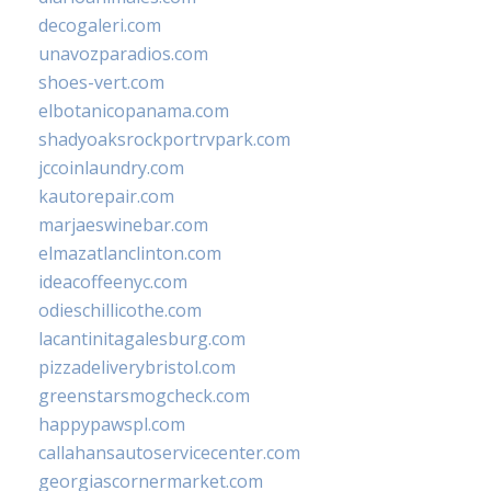
decogaleri.com
unavozparadios.com
shoes-vert.com
elbotanicopanama.com
shadyoaksrockportrvpark.com
jccoinlaundry.com
kautorepair.com
marjaeswinebar.com
elmazatlanclinton.com
ideacoffeenyc.com
odieschillicothe.com
lacantinitagalesburg.com
pizzadeliverybristol.com
greenstarsmogcheck.com
happypawspl.com
callahansautoservicecenter.com
georgiascornermarket.com