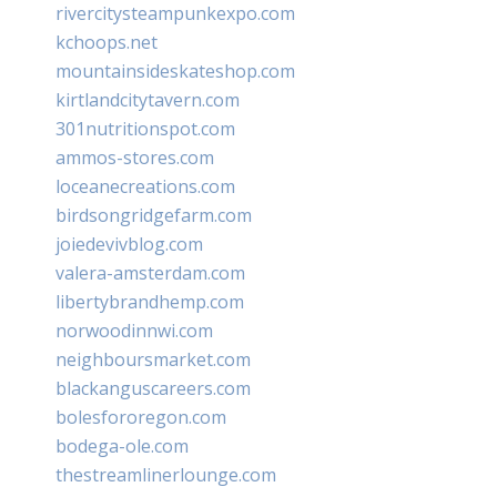
rivercitysteampunkexpo.com
kchoops.net
mountainsideskateshop.com
kirtlandcitytavern.com
301nutritionspot.com
ammos-stores.com
loceanecreations.com
birdsongridgefarm.com
joiedevivblog.com
valera-amsterdam.com
libertybrandhemp.com
norwoodinnwi.com
neighboursmarket.com
blackanguscareers.com
bolesfororegon.com
bodega-ole.com
thestreamlinerlounge.com