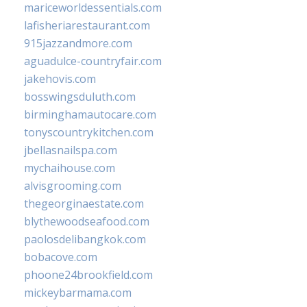
mariceworldessentials.com
lafisheriarestaurant.com
915jazzandmore.com
aguadulce-countryfair.com
jakehovis.com
bosswingsduluth.com
birminghamautocare.com
tonyscountrykitchen.com
jbellasnailspa.com
mychaihouse.com
alvisgrooming.com
thegeorginaestate.com
blythewoodseafood.com
paolosdelibangkok.com
bobacove.com
phoone24brookfield.com
mickeybarmama.com