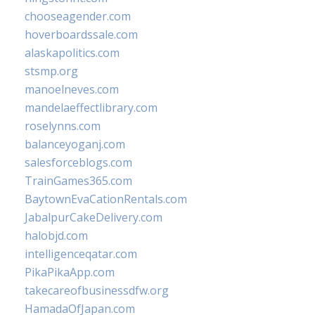
chooseagender.com
hoverboardssale.com
alaskapolitics.com
stsmp.org
manoelneves.com
mandelaeffectlibrary.com
roselynns.com
balanceyoganj.com
salesforceblogs.com
TrainGames365.com
BaytownEvaCationRentals.com
JabalpurCakeDelivery.com
halobjd.com
intelligenceqatar.com
PikaPikaApp.com
takecareofbusinessdfw.org
HamadaOfJapan.com