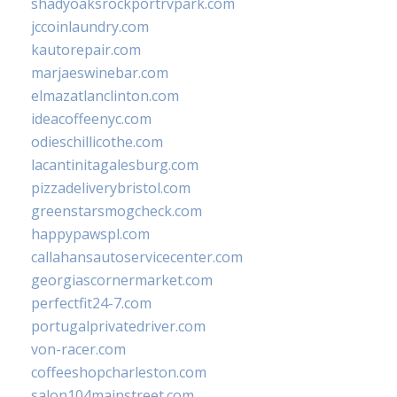
shadyoaksrockportrvpark.com
jccoinlaundry.com
kautorepair.com
marjaeswinebar.com
elmazatlanclinton.com
ideacoffeenyc.com
odieschillicothe.com
lacantinitagalesburg.com
pizzadeliverybristol.com
greenstarsmogcheck.com
happypawspl.com
callahansautoservicecenter.com
georgiascornermarket.com
perfectfit24-7.com
portugalprivatedriver.com
von-racer.com
coffeeshopcharleston.com
salon104mainstreet.com