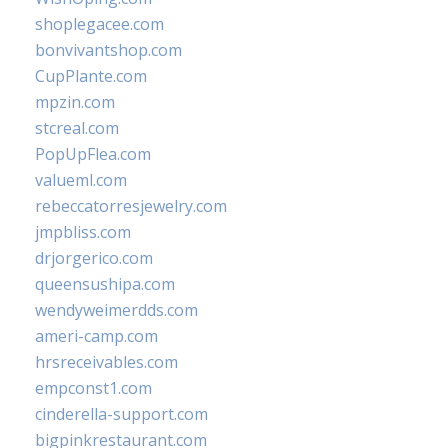
shoplegacee.com
bonvivantshop.com
CupPlante.com
mpzin.com
stcreal.com
PopUpFlea.com
valueml.com
rebeccatorresjewelry.com
jmpbliss.com
drjorgerico.com
queensushipa.com
wendyweimerdds.com
ameri-camp.com
hrsreceivables.com
empconst1.com
cinderella-support.com
bigpinkrestaurant.com