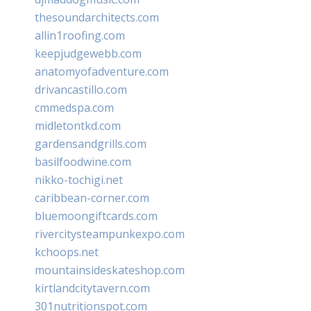
thesoundarchitects.com
allin1roofing.com
keepjudgewebb.com
anatomyofadventure.com
drivancastillo.com
cmmedspa.com
midletontkd.com
gardensandgrills.com
basilfoodwine.com
nikko-tochigi.net
caribbean-corner.com
bluemoongiftcards.com
rivercitysteampunkexpo.com
kchoops.net
mountainsideskateshop.com
kirtlandcitytavern.com
301nutritionspot.com