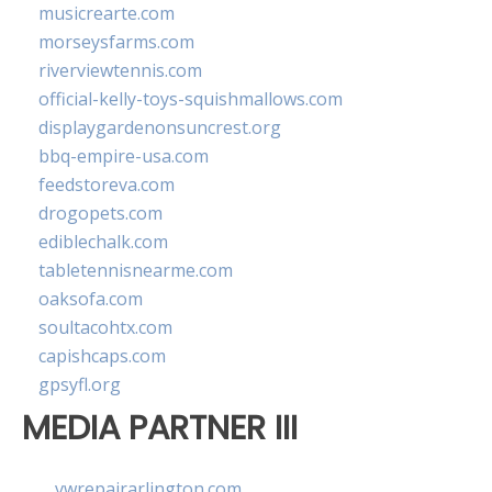
musicrearte.com
morseysfarms.com
riverviewtennis.com
official-kelly-toys-squishmallows.com
displaygardenonsuncrest.org
bbq-empire-usa.com
feedstoreva.com
drogopets.com
ediblechalk.com
tabletennisnearme.com
oaksofa.com
soultacohtx.com
capishcaps.com
gpsyfl.org
MEDIA PARTNER III
vwrepairarlington.com