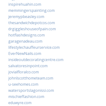
inspirehuahin.com
memmingerspainting.com
jeremypbeasley.com
thesandwichdepotcos.com
drgiggleshouseofpain.com
hotflashdesigns.com
garagenadeau.com
lifestylechauffeurservice.com
EverNewNails.com
insideoutdecoratingcentre.com
salvatoresinpoint.com
jovialfloralco.com
johnlscotthometeam.com
u-seehomes.com
watersportslagonissi.com
mischieffashion.com
eduwyre.com