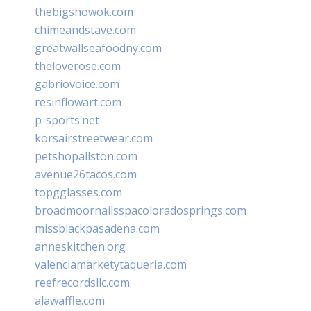
thebigshowok.com
chimeandstave.com
greatwallseafoodny.com
theloverose.com
gabriovoice.com
resinflowart.com
p-sports.net
korsairstreetwear.com
petshopallston.com
avenue26tacos.com
topgglasses.com
broadmoornailsspacoloradosprings.com
missblackpasadena.com
anneskitchen.org
valenciamarketytaqueria.com
reefrecordsllc.com
alawaffle.com