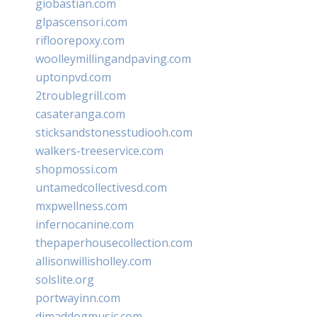
giobastian.com
glpascensori.com
rifloorepoxy.com
woolleymillingandpaving.com
uptonpvd.com
2troublegrill.com
casateranga.com
sticksandstonesstudiooh.com
walkers-treeservice.com
shopmossi.com
untamedcollectivesd.com
mxpwellness.com
infernocanine.com
thepaperhousecollection.com
allisonwillisholley.com
solslite.org
portwayinn.com
djmaddogmusic.com