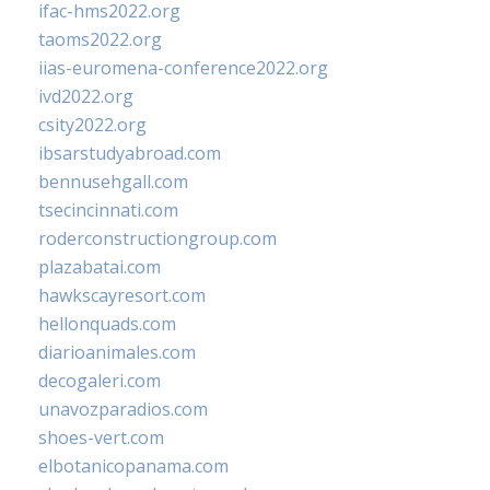
ifac-hms2022.org
taoms2022.org
iias-euromena-conference2022.org
ivd2022.org
csity2022.org
ibsarstudyabroad.com
bennusehgall.com
tsecincinnati.com
roderconstructiongroup.com
plazabatai.com
hawkscayresort.com
hellonquads.com
diarioanimales.com
decogaleri.com
unavozparadios.com
shoes-vert.com
elbotanicopanama.com