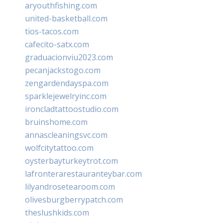
aryouthfishing.com
united-basketball.com
tios-tacos.com
cafecito-satx.com
graduacionviu2023.com
pecanjackstogo.com
zengardendayspa.com
sparklejewelryinc.com
ironcladtattoostudio.com
bruinshome.com
annascleaningsvc.com
wolfcitytattoo.com
oysterbayturkeytrot.com
lafronterarestauranteybar.com
lilyandrosetearoom.com
olivesburgberrypatch.com
theslushkids.com