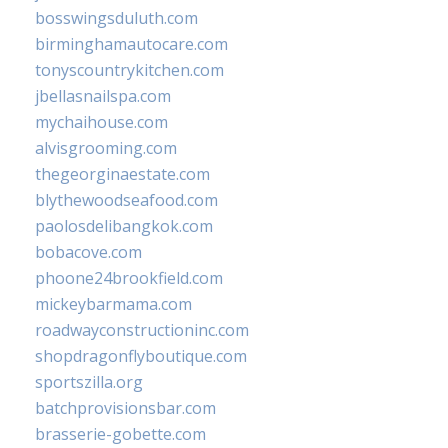
bosswingsduluth.com
birminghamautocare.com
tonyscountrykitchen.com
jbellasnailspa.com
mychaihouse.com
alvisgrooming.com
thegeorginaestate.com
blythewoodseafood.com
paolosdelibangkok.com
bobacove.com
phoone24brookfield.com
mickeybarmama.com
roadwayconstructioninc.com
shopdragonflyboutique.com
sportszilla.org
batchprovisionsbar.com
brasserie-gobette.com