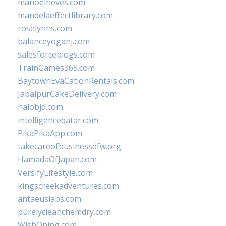
manoelneves.com
mandelaeffectlibrary.com
roselynns.com
balanceyoganj.com
salesforceblogs.com
TrainGames365.com
BaytownEvaCationRentals.com
JabalpurCakeDelivery.com
halobjd.com
intelligenceqatar.com
PikaPikaApp.com
takecareofbusinessdfw.org
HamadaOfJapan.com
VersifyLifestyle.com
kingscreekadventures.com
antaeuslabs.com
purelycleanchemdry.com
WishOping.com