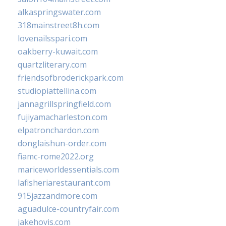
alkaspringswater.com
318mainstreet8h.com
lovenailsspari.com
oakberry-kuwait.com
quartzliterary.com
friendsofbroderickpark.com
studiopiattellina.com
jannagrillspringfield.com
fujiyamacharleston.com
elpatronchardon.com
donglaishun-order.com
fiamc-rome2022.org
mariceworldessentials.com
lafisheriarestaurant.com
915jazzandmore.com
aguadulce-countryfair.com
jakehovis.com