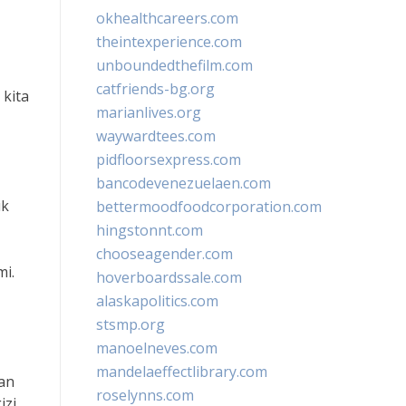
okhealthcareers.com
theintexperience.com
unboundedthefilm.com
catfriends-bg.org
kita
marianlives.org
waywardtees.com
pidfloorsexpress.com
bancodevenezuelaen.com
uk
bettermoodfoodcorporation.com
hingstonnt.com
chooseagender.com
mi.
hoverboardssale.com
alaskapolitics.com
stsmp.org
manoelneves.com
mandelaeffectlibrary.com
an
roselynns.com
zi,