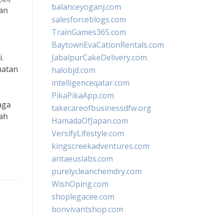
balanceyoganj.com
an
salesforceblogs.com
TrainGames365.com
BaytownEvaCationRentals.com
.
JabalpurCakeDelivery.com
hatan
halobjd.com
intelligenceqatar.com
PikaPikaApp.com
aga
takecareofbusinessdfw.org
lah
HamadaOfJapan.com
VersifyLifestyle.com
kingscreekadventures.com
antaeuslabs.com
purelycleanchemdry.com
WishOping.com
shoplegacee.com
bonvivantshop.com