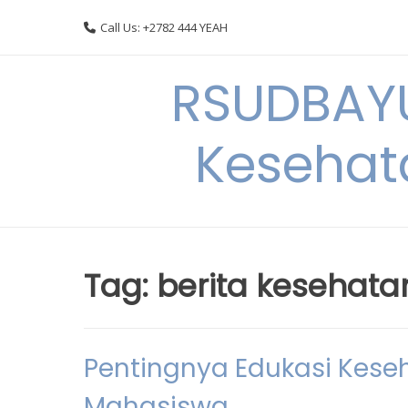
Skip
Call Us: +2782 444 YEAH
to
content
RSUDBAYU
Kesehat
Tag:
berita kesehat
Pentingnya Edukasi Kese
Mahasiswa