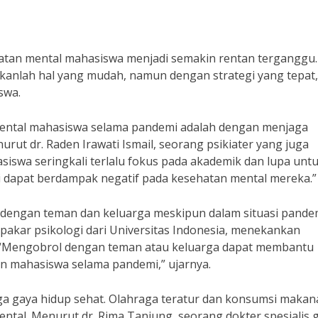
atan mental mahasiswa menjadi semakin rentan terganggu.
anlah hal yang mudah, namun dengan strategi yang tepat, 
swa.
mental mahasiswa selama pandemi adalah dengan menjaga
urut dr. Raden Irawati Ismail, seorang psikiater yang juga
asiswa seringkali terlalu fokus pada akademik dan lupa unt
ni dapat berdampak negatif pada kesehatan mental mereka.”
g dengan teman dan keluarga meskipun dalam situasi pande
g pakar psikologi dari Universitas Indonesia, menekankan
t. “Mengobrol dengan teman atau keluarga dapat membantu
n mahasiswa selama pandemi,” ujarnya.
ga gaya hidup sehat. Olahraga teratur dan konsumsi makan
al. Menurut dr. Rima Tanjung, seorang dokter spesialis gi