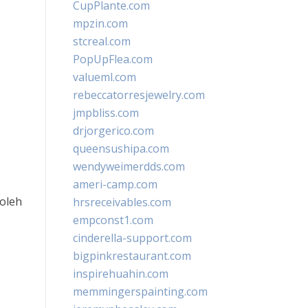
CupPlante.com
mpzin.com
stcreal.com
PopUpFlea.com
valueml.com
rebeccatorresjewelry.com
jmpbliss.com
drjorgerico.com
queensushipa.com
wendyweimerdds.com
ameri-camp.com
 oleh
hrsreceivables.com
empconst1.com
cinderella-support.com
bigpinkrestaurant.com
inspirehuahin.com
memmingerspainting.com