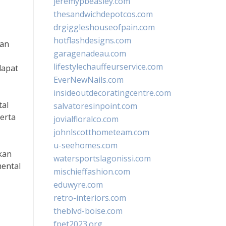
jeremypbeasley.com
thesandwichdepotcos.com
drgiggleshouseofpain.com
hotflashdesigns.com
tan
garagenadeau.com
lifestylechauffeurservice.com
dapat
EverNewNails.com
insideoutdecoratingcentre.com
tal
salvatoresinpoint.com
serta
jovialfloralco.com
johnlscotthometeam.com
u-seehomes.com
kan
watersportslagonissi.com
mental
mischieffashion.com
eduwyre.com
retro-interiors.com
theblvd-boise.com
fpet2023.org