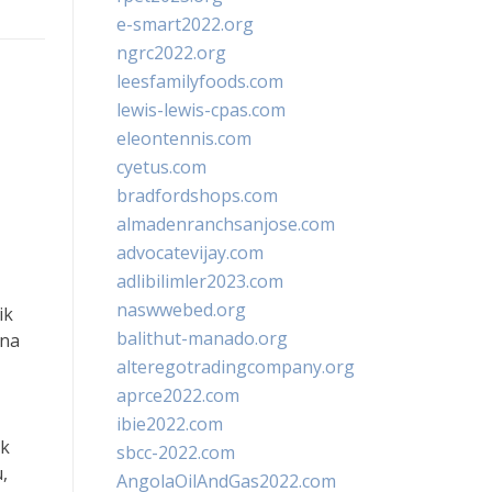
e-smart2022.org
ngrc2022.org
leesfamilyfoods.com
lewis-lewis-cpas.com
eleontennis.com
cyetus.com
bradfordshops.com
almadenranchsanjose.com
advocatevijay.com
adlibilimler2023.com
naswwebed.org
ik
balithut-manado.org
ena
alteregotradingcompany.org
aprce2022.com
ibie2022.com
ik
sbcc-2022.com
,
AngolaOilAndGas2022.com